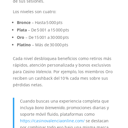
de sus sesiones.
Los niveles son cuatro:
Bronce
– Hasta 5 000 pts
Plata
– De 5 001 a 15 000 pts
Oro
– De 15 001 a 30 000 pts
Platino
– Más de 30 000 pts
Cada nivel desbloquea beneficios como retiros más
rápidos, atención personalizada y bonos exclusivos
para
Casino Valencia
. Por ejemplo, los miembros Oro
reciben un cashback del 10 % cada mes sobre sus
pérdidas netas.
Cuando buscas una experiencia completa que
incluya
bono bienvenida
, promociones diarias y
soporte móvil fluido, plataformas como
https://casinovalenciaonline.com/
se destacan
por combinar todo eso bajo una misma marca