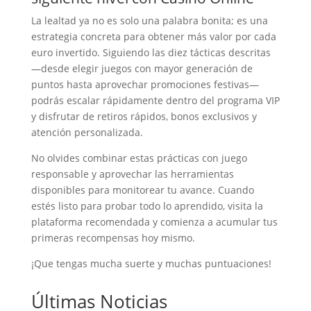
La lealtad ya no es solo una palabra bonita; es una
estrategia concreta para obtener más valor por cada
euro invertido. Siguiendo las diez tácticas descritas
—desde elegir juegos con mayor generación de
puntos hasta aprovechar promociones festivas—
podrás escalar rápidamente dentro del programa VIP
y disfrutar de retiros rápidos, bonos exclusivos y
atención personalizada.
No olvides combinar estas prácticas con juego
responsable y aprovechar las herramientas
disponibles para monitorear tu avance. Cuando
estés listo para probar todo lo aprendido, visita la
plataforma recomendada y comienza a acumular tus
primeras recompensas hoy mismo.
¡Que tengas mucha suerte y muchas puntuaciones!
Últimas Noticias