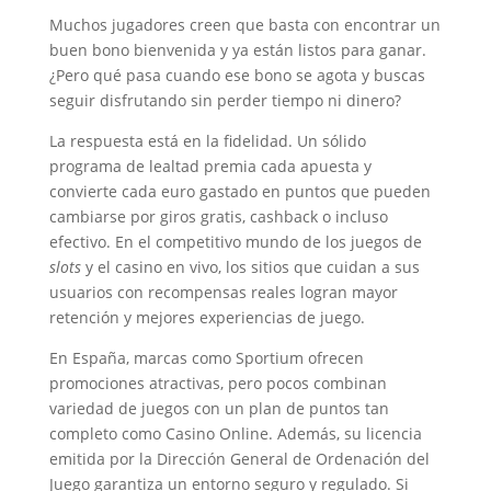
Muchos jugadores creen que basta con encontrar un
buen bono bienvenida y ya están listos para ganar.
¿Pero qué pasa cuando ese bono se agota y buscas
seguir disfrutando sin perder tiempo ni dinero?
La respuesta está en la fidelidad. Un sólido
programa de lealtad premia cada apuesta y
convierte cada euro gastado en puntos que pueden
cambiarse por giros gratis, cashback o incluso
efectivo. En el competitivo mundo de los juegos de
slots
y el casino en vivo, los sitios que cuidan a sus
usuarios con recompensas reales logran mayor
retención y mejores experiencias de juego.
En España, marcas como Sportium ofrecen
promociones atractivas, pero pocos combinan
variedad de juegos con un plan de puntos tan
completo como Casino Online. Además, su licencia
emitida por la Dirección General de Ordenación del
Juego garantiza un entorno seguro y regulado. Si