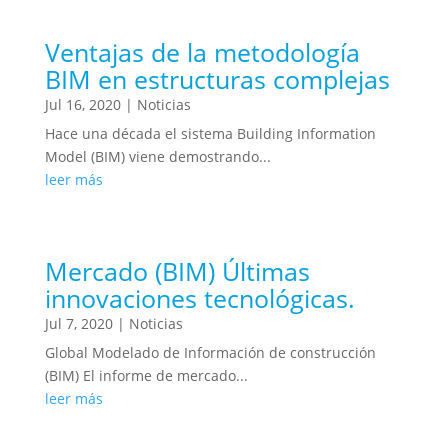
Ventajas de la metodología
BIM en estructuras complejas
Jul 16, 2020
|
Noticias
Hace una década el sistema Building Information
Model (BIM) viene demostrando...
leer más
Mercado (BIM) Últimas
innovaciones tecnológicas.
Jul 7, 2020
|
Noticias
Global Modelado de Información de construcción
(BIM) El informe de mercado...
leer más