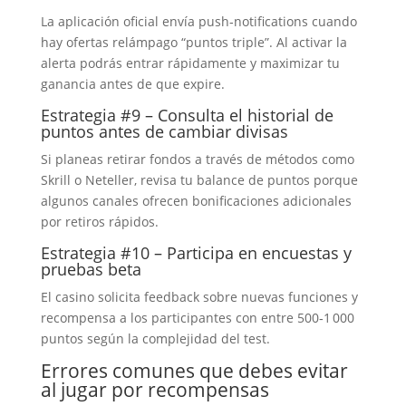
La aplicación oficial envía push‑notifications cuando
hay ofertas relámpago “puntos triple”. Al activar la
alerta podrás entrar rápidamente y maximizar tu
ganancia antes de que expire.
Estrategia #9 – Consulta el historial de
puntos antes de cambiar divisas
Si planeas retirar fondos a través de métodos como
Skrill o Neteller, revisa tu balance de puntos porque
algunos canales ofrecen bonificaciones adicionales
por retiros rápidos.
Estrategia #10 – Participa en encuestas y
pruebas beta
El casino solicita feedback sobre nuevas funciones y
recompensa a los participantes con entre 500‑1 000
puntos según la complejidad del test.
Errores comunes que debes evitar
al jugar por recompensas