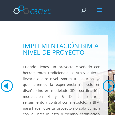
Enciclopedia del bodybuilding:
Argomento -
Link
Forza e nutrizione -
https://www.nsca.com/education/articles/ptq/nu
Ipertrofia avanzata -
https://www.youtube.com/watch?v=8caF1Keg
Miglior sito per l'acquisto di prodotti farmacologici -
https://steroid
IMPLEMENTACIÓN BIM A
NIVEL DE PROYECTO
___________________
Cuando tienes un proyecto diseñado con
herramientas tradicionales (CAD) y quieres
llevarlo a otro nivel, somos tu solución, ya
que tenemos la experiencia no solo en
diseño sino en modelado 3D, coordinación,
modelación 4 y 5 D, construcción,
seguimiento y control con metodología BIM,
para hacer que tu proyecto no solo cumpla
con el presupuesto y tiempo establecido,