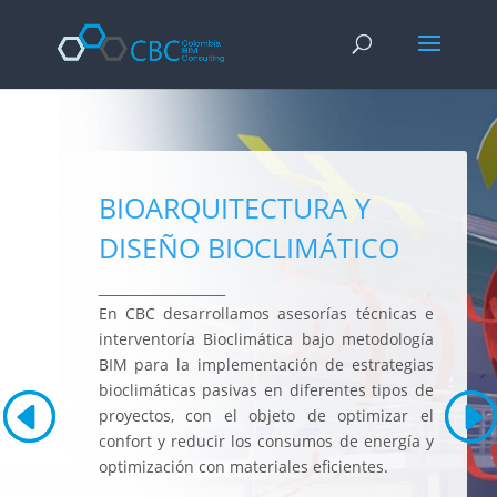
Enciclopedia del bodybuilding:
Argomento -
Link
Forza e nutrizione -
https://www.nsca.com/education/articles/ptq/nu
Ipertrofia avanzata -
https://www.youtube.com/watch?v=8caF1Keg
Miglior sito per l'acquisto di prodotti farmacologici -
https://steroid
BIOARQUITECTURA Y
DISEÑO BIOCLIMÁTICO
___________________
En CBC desarrollamos asesorías técnicas e
interventoría Bioclimática bajo metodología
BIM para la implementación de estrategias
bioclimáticas pasivas en diferentes tipos de
proyectos, con el objeto de optimizar el
confort y reducir los consumos de energía y
optimización con materiales eficientes.