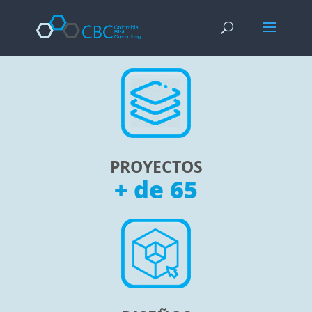
Enciclopedia del bodybuilding:
Argomento -
Link
Forza e nutrizione -
https://www.nsca.com/education/articles/ptq/nu
Ipertrofia avanzata -
https://www.youtube.com/watch?v=8caF1Keg
Miglior sito per l'acquisto di prodotti farmacologici -
https://steroid
PROYECTOS
+ de 65