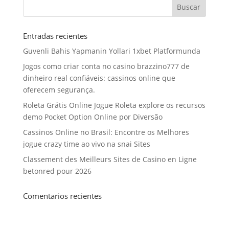
Entradas recientes
Guvenli Bahis Yapmanin Yollari 1xbet Platformunda
Jogos como criar conta no casino brazzino777 de
dinheiro real confiáveis: cassinos online que
oferecem segurança.
Roleta Grátis Online Jogue Roleta explore os recursos
demo Pocket Option Online por Diversão
Cassinos Online no Brasil: Encontre os Melhores
jogue crazy time ao vivo na snai Sites
Classement des Meilleurs Sites de Casino en Ligne
betonred pour 2026
Comentarios recientes