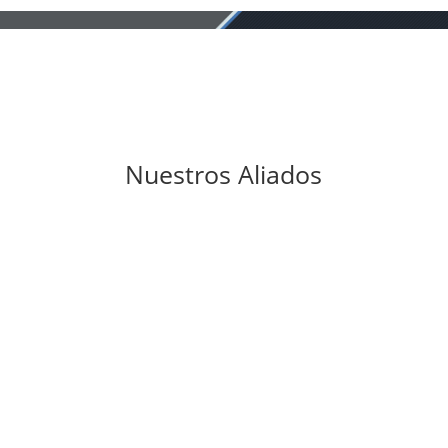
Nuestros Aliados