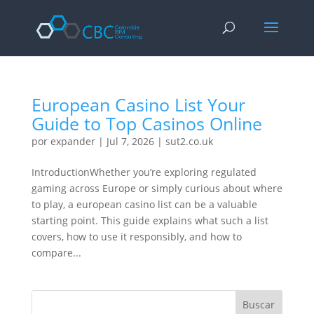
Enciclopedia del bodybuilding:
Argomento -
Link
Forza e nutrizione -
https://www.nsca.com/education/articles/ptq/nu
Ipertrofia avanzata -
https://www.youtube.com/watch?v=8caF1Keg
Miglior sito per l'acquisto di prodotti farmacologici -
https://steroid
European Casino List Your
Guide to Top Casinos Online
por
expander
|
Jul 7, 2026
|
sut2.co.uk
IntroductionWhether you’re exploring regulated
gaming across Europe or simply curious about where
to play, a european casino list can be a valuable
starting point. This guide explains what such a list
covers, how to use it responsibly, and how to
compare...