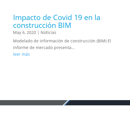
Impacto de Covid 19 en la
construcción BIM
May 6, 2020
|
Noticias
Modelado de información de construcción (BIM) El
informe de mercado presenta...
leer más