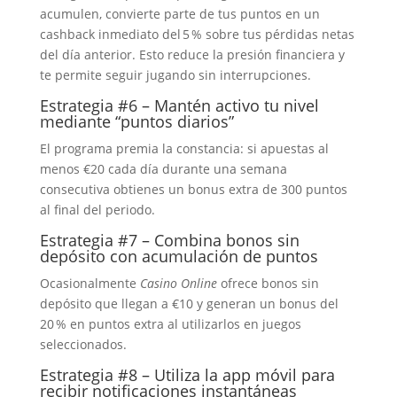
acumulen, convierte parte de tus puntos en un
cashback inmediato del 5 % sobre tus pérdidas netas
del día anterior. Esto reduce la presión financiera y
te permite seguir jugando sin interrupciones.
Estrategia #6 – Mantén activo tu nivel
mediante “puntos diarios”
El programa premia la constancia: si apuestas al
menos €20 cada día durante una semana
consecutiva obtienes un bonus extra de 300 puntos
al final del periodo.
Estrategia #7 – Combina bonos sin
depósito con acumulación de puntos
Ocasionalmente
Casino Online
ofrece bonos sin
depósito que llegan a €10 y generan un bonus del
20 % en puntos extra al utilizarlos en juegos
seleccionados.
Estrategia #8 – Utiliza la app móvil para
recibir notificaciones instantáneas