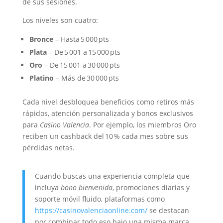
de sus sesiones.
Los niveles son cuatro:
Bronce
– Hasta 5 000 pts
Plata
– De 5 001 a 15 000 pts
Oro
– De 15 001 a 30 000 pts
Platino
– Más de 30 000 pts
Cada nivel desbloquea beneficios como retiros más
rápidos, atención personalizada y bonos exclusivos
para
Casino Valencia
. Por ejemplo, los miembros Oro
reciben un cashback del 10 % cada mes sobre sus
pérdidas netas.
Cuando buscas una experiencia completa que
incluya
bono bienvenida
, promociones diarias y
soporte móvil fluido, plataformas como
https://casinovalenciaonline.com/
se destacan
por combinar todo eso bajo una misma marca