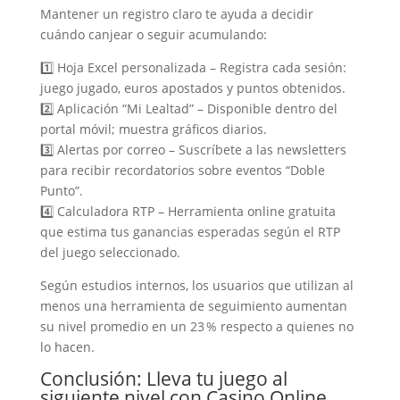
Mantener un registro claro te ayuda a decidir
cuándo canjear o seguir acumulando:
1️⃣ Hoja Excel personalizada – Registra cada sesión:
juego jugado, euros apostados y puntos obtenidos.
2️⃣ Aplicación “Mi Lealtad” – Disponible dentro del
portal móvil; muestra gráficos diarios.
3️⃣ Alertas por correo – Suscríbete a las newsletters
para recibir recordatorios sobre eventos “Doble
Punto”.
4️⃣ Calculadora RTP – Herramienta online gratuita
que estima tus ganancias esperadas según el RTP
del juego seleccionado.
Según estudios internos, los usuarios que utilizan al
menos una herramienta de seguimiento aumentan
su nivel promedio en un 23 % respecto a quienes no
lo hacen.
Conclusión: Lleva tu juego al
siguiente nivel con Casino Online