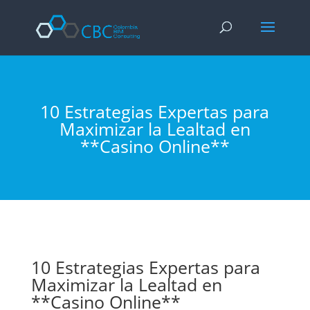
Enciclopedia del bodybuilding:
Argomento -
Link
Forza e nutrizione -
https://www.nsca.com/education/articles/ptq/nu
Ipertrofia avanzata -
https://www.youtube.com/watch?v=8caF1Keg
Miglior sito per l'acquisto di prodotti farmacologici -
https://steroid
10 Estrategias Expertas para
Maximizar la Lealtad en
**Casino Online**
10 Estrategias Expertas para
Maximizar la Lealtad en
**Casino Online**