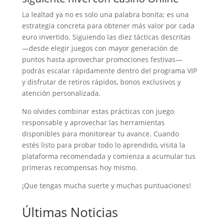
La lealtad ya no es solo una palabra bonita; es una
estrategia concreta para obtener más valor por cada
euro invertido. Siguiendo las diez tácticas descritas
—desde elegir juegos con mayor generación de
puntos hasta aprovechar promociones festivas—
podrás escalar rápidamente dentro del programa VIP
y disfrutar de retiros rápidos, bonos exclusivos y
atención personalizada.
No olvides combinar estas prácticas con juego
responsable y aprovechar las herramientas
disponibles para monitorear tu avance. Cuando
estés listo para probar todo lo aprendido, visita la
plataforma recomendada y comienza a acumular tus
primeras recompensas hoy mismo.
¡Que tengas mucha suerte y muchas puntuaciones!
Últimas Noticias