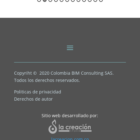
Copyriht © 2020
Colombia BIM Consulting SAS.
Todos los derechos reservados.
Politicas de privacidad
Derechos de autor
Sitio web desarrollado por:
lacreacion.com.co