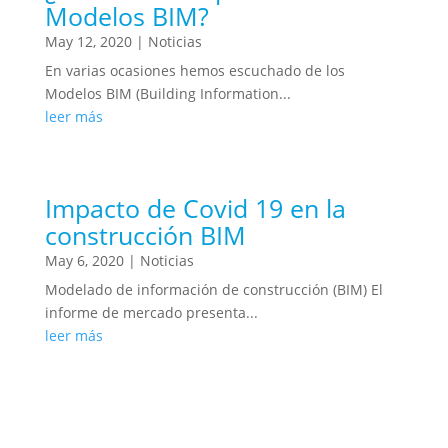
Modelos BIM?
May 12, 2020
|
Noticias
En varias ocasiones hemos escuchado de los
Modelos BIM (Building Information...
leer más
Impacto de Covid 19 en la
construcción BIM
May 6, 2020
|
Noticias
Modelado de información de construcción (BIM) El
informe de mercado presenta...
leer más