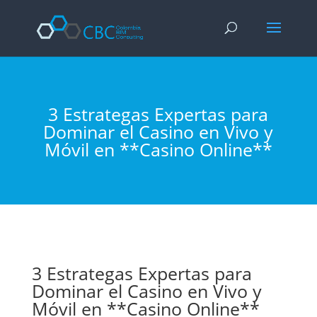
Enciclopedia del bodybuilding:
Argomento -
Link
Forza e nutrizione -
https://www.nsca.com/education/articles/ptq/nu
Ipertrofia avanzata -
https://www.youtube.com/watch?v=8caF1Keg
Miglior sito per l'acquisto di prodotti farmacologici -
https://steroid
3 Estrategas Expertas para
Dominar el Casino en Vivo y
Móvil en **Casino Online**
3 Estrategas Expertas para
Dominar el Casino en Vivo y
Móvil en **Casino Online**