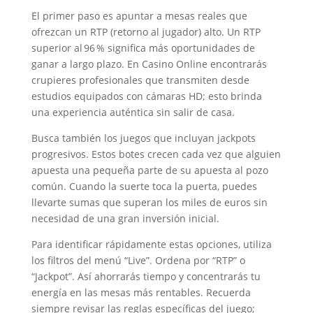
El primer paso es apuntar a mesas reales que
ofrezcan un RTP (retorno al jugador) alto. Un RTP
superior al 96 % significa más oportunidades de
ganar a largo plazo. En Casino Online encontrarás
crupieres profesionales que transmiten desde
estudios equipados con cámaras HD; esto brinda
una experiencia auténtica sin salir de casa.
Busca también los juegos que incluyan jackpots
progresivos. Estos botes crecen cada vez que alguien
apuesta una pequeña parte de su apuesta al pozo
común. Cuando la suerte toca la puerta, puedes
llevarte sumas que superan los miles de euros sin
necesidad de una gran inversión inicial.
Para identificar rápidamente estas opciones, utiliza
los filtros del menú “Live”. Ordena por “RTP” o
“Jackpot”. Así ahorrarás tiempo y concentrarás tu
energía en las mesas más rentables. Recuerda
siempre revisar las reglas específicas del juego;