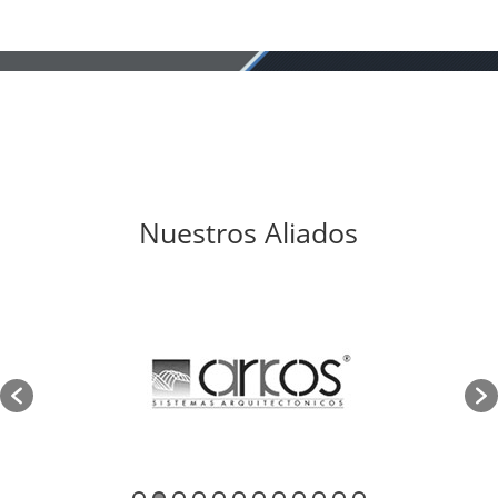
Nuestros Aliados