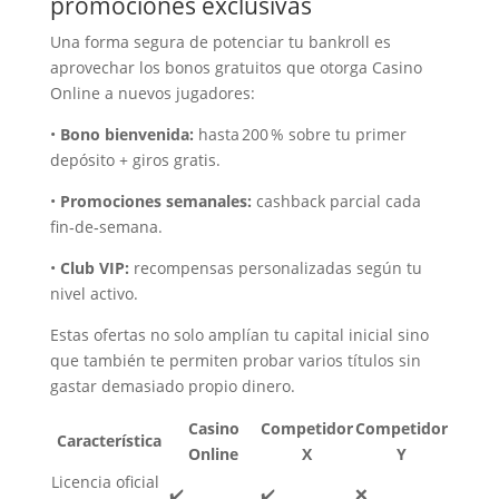
promociones exclusivas
Una forma segura de potenciar tu bankroll es
aprovechar los bonos gratuitos que otorga Casino
Online a nuevos jugadores:
•
Bono bienvenida:
hasta 200 % sobre tu primer
depósito + giros gratis.
•
Promociones semanales:
cashback parcial cada
fin‑de‑semana.
•
Club VIP:
recompensas personalizadas según tu
nivel activo.
Estas ofertas no solo amplían tu capital inicial sino
que también te permiten probar varios títulos sin
gastar demasiado propio dinero.
Casino
Competidor
Competidor
Característica
Online
X
Y
Licencia oficial
✔️
✔️
❌