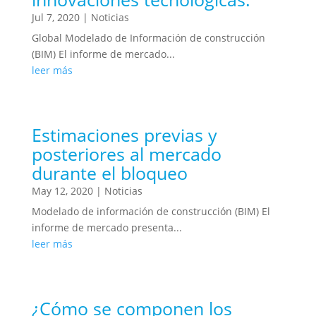
Jul 7, 2020
|
Noticias
Global Modelado de Información de construcción
(BIM) El informe de mercado...
leer más
Estimaciones previas y
posteriores al mercado
durante el bloqueo
May 12, 2020
|
Noticias
Modelado de información de construcción (BIM) El
informe de mercado presenta...
leer más
¿Cómo se componen los