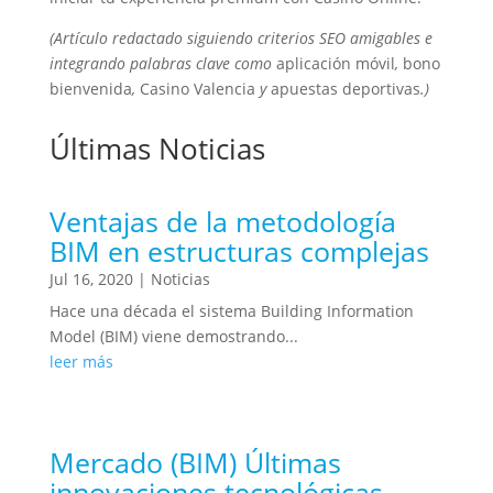
(Artículo redactado siguiendo criterios SEO amigables e
integrando palabras clave como
aplicación móvil
,
bono
bienvenida
,
Casino Valencia
y
apuestas deportivas
.)
Últimas Noticias
Ventajas de la metodología
BIM en estructuras complejas
Jul 16, 2020
|
Noticias
Hace una década el sistema Building Information
Model (BIM) viene demostrando...
leer más
Mercado (BIM) Últimas
innovaciones tecnológicas.