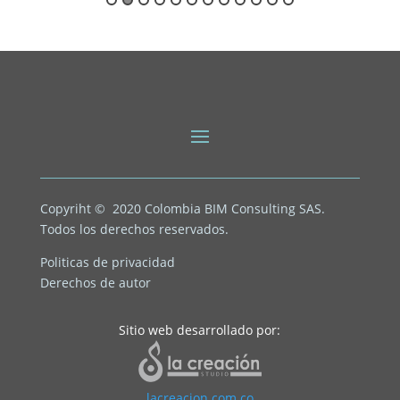
Copyriht © 2020
Colombia BIM Consulting SAS.
Todos los derechos reservados.
Politicas de privacidad
Derechos de autor
Sitio web desarrollado por:
lacreacion.com.co