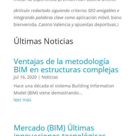
(Artículo redactado siguiendo criterios SEO amigables e
integrando palabras clave como
aplicación móvil
,
bono
bienvenida
,
Casino Valencia
y
apuestas deportivas
.)
Últimas Noticias
Ventajas de la metodología
BIM en estructuras complejas
Jul 16, 2020
|
Noticias
Hace una década el sistema Building Information
Model (BIM) viene demostrando...
leer más
Mercado (BIM) Últimas
innovaciones tecnológicas.