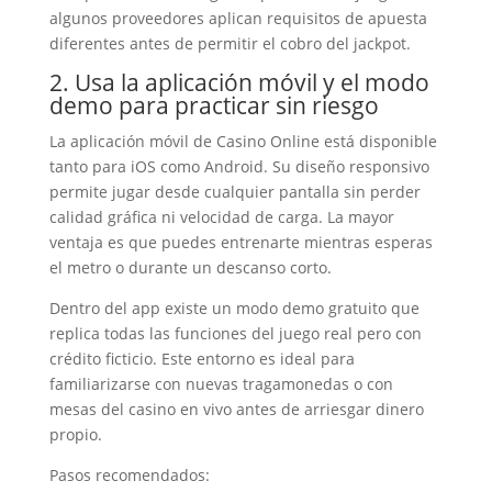
algunos proveedores aplican requisitos de apuesta
diferentes antes de permitir el cobro del jackpot.
2. Usa la aplicación móvil y el modo
demo para practicar sin riesgo
La aplicación móvil de Casino Online está disponible
tanto para iOS como Android. Su diseño responsivo
permite jugar desde cualquier pantalla sin perder
calidad gráfica ni velocidad de carga. La mayor
ventaja es que puedes entrenarte mientras esperas
el metro o durante un descanso corto.
Dentro del app existe un modo demo gratuito que
replica todas las funciones del juego real pero con
crédito ficticio. Este entorno es ideal para
familiarizarse con nuevas tragamonedas o con
mesas del casino en vivo antes de arriesgar dinero
propio.
Pasos recomendados: