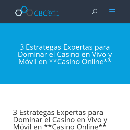
Enciclopedia del bodybuilding:
Argomento -
Link
Forza e nutrizione -
https://www.nsca.com/education/articles/ptq/nu
Ipertrofia avanzata -
https://www.youtube.com/watch?v=8caF1Keg
Miglior sito per l'acquisto di prodotti farmacologici -
https://steroid
3 Estrategas Expertas para
Dominar el Casino en Vivo y
Móvil en **Casino Online**
3 Estrategas Expertas para
Dominar el Casino en Vivo y
Móvil en **Casino Online**