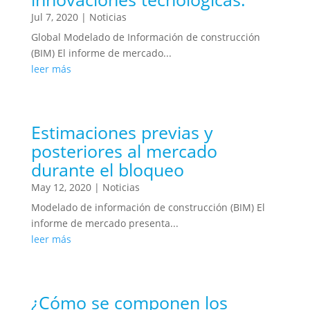
Jul 7, 2020
|
Noticias
Global Modelado de Información de construcción
(BIM) El informe de mercado...
leer más
Estimaciones previas y
posteriores al mercado
durante el bloqueo
May 12, 2020
|
Noticias
Modelado de información de construcción (BIM) El
informe de mercado presenta...
leer más
¿Cómo se componen los