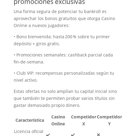
promociones exclusivas
Una forma segura de potenciar tu bankroll es
aprovechar los bonos gratuitos que otorga Casino
Online a nuevos jugadores:
• Bono bienvenida: hasta 200 % sobre tu primer
depósito + giros gratis.
• Promociones semanales: cashback parcial cada
fin‑de‑semana.
• Club VIP: recompensas personalizadas según tu
nivel activo.
Estas ofertas no solo amplían tu capital inicial sino
que también te permiten probar varios títulos sin
gastar demasiado propio dinero.
Casino
Competidor
Competidor
Característica
Online
X
Y
Licencia oficial
✔️
✔️
❌