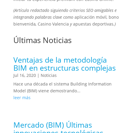
(Artículo redactado siguiendo criterios SEO amigables e
integrando palabras clave como
aplicación móvil
,
bono
bienvenida
,
Casino Valencia
y
apuestas deportivas
.)
Últimas Noticias
Ventajas de la metodología
BIM en estructuras complejas
Jul 16, 2020
|
Noticias
Hace una década el sistema Building Information
Model (BIM) viene demostrando...
leer más
Mercado (BIM) Últimas
innovaciones tecnológicas.