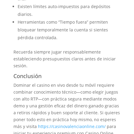
Existen límites auto‑impuestos para depósitos
diarios.
Herramientas como “Tiempo fuera” permiten
bloquear temporalmente la cuenta si sientes
pérdida controlada.
Recuerda siempre jugar responsablemente
estableciendo presupuestos claros antes de iniciar
sesión.
Conclusión
Dominar el casino en vivo desde tu móvil requiere
combinar conocimiento técnico—como elegir juegos
con alto RTP—con práctica segura mediante modos
demo y una gestión eficaz del dinero ganado gracias
a retiros rápidos y buen soporte al cliente. Si quieres
poner todo esto en práctica hoy mismo, no esperes
más y visita
https://casinovalenciaonline.com/
para
iniciar tu experiencia premium con Casino Online.