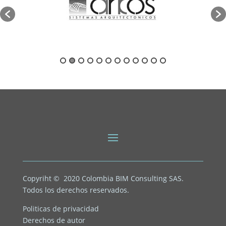
Copyriht © 2020
Colombia BIM Consulting SAS.
Todos los derechos reservados.
Politicas de privacidad
Derechos de autor