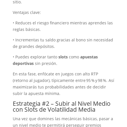
sitio.
Ventajas clave:
• Reduces el riesgo financiero mientras aprendes las
reglas básicas.
• Incrementas tu saldo gracias al bono sin necesidad
de grandes depósitos.
• Puedes explorar tanto
slots
como
apuestas
deportivas
sin presión.
En esta fase, enfócate en juegos con alto RTP
(retorno al jugador), típicamente entre 95 % y 98 %. Así
maximizarás tus probabilidades antes de decidir
subir la apuesta mínima.
Estrategia #2 – Subir al Nivel Medio
con Slots de Volatilidad Media
Una vez que domines las mecánicas básicas, pasar a
un nivel medio te permitirá perseguir premios