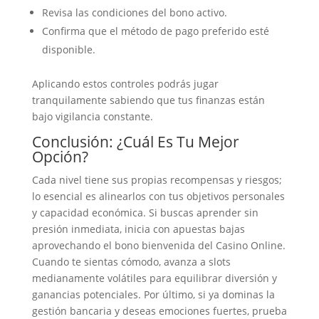
Revisa las condiciones del bono activo.
Confirma que el método de pago preferido esté
disponible.
Aplicando estos controles podrás jugar
tranquilamente sabiendo que tus finanzas están
bajo vigilancia constante.
Conclusión: ¿Cuál Es Tu Mejor
Opción?
Cada nivel tiene sus propias recompensas y riesgos;
lo esencial es alinearlos con tus objetivos personales
y capacidad económica. Si buscas aprender sin
presión inmediata, inicia con apuestas bajas
aprovechando el bono bienvenida del Casino Online.
Cuando te sientas cómodo, avanza a slots
medianamente volátiles para equilibrar diversión y
ganancias potenciales. Por último, si ya dominas la
gestión bancaria y deseas emociones fuertes, prueba