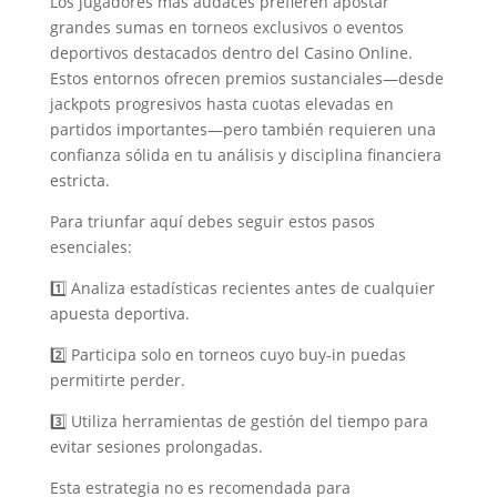
Los jugadores más audaces prefieren apostar
grandes sumas en torneos exclusivos o eventos
deportivos destacados dentro del Casino Online.
Estos entornos ofrecen premios sustanciales—desde
jackpots progresivos hasta cuotas elevadas en
partidos importantes—pero también requieren una
confianza sólida en tu análisis y disciplina financiera
estricta.
Para triunfar aquí debes seguir estos pasos
esenciales:
1️⃣ Analiza estadísticas recientes antes de cualquier
apuesta deportiva.
2️⃣ Participa solo en torneos cuyo buy‑in puedas
permitirte perder.
3️⃣ Utiliza herramientas de gestión del tiempo para
evitar sesiones prolongadas.
Esta estrategia no es recomendada para