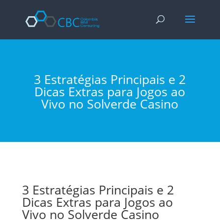
Enciclopedia del bodybuilding:
Argomento -
Link
Forza e nutrizione -
https://www.nsca.com/education/articles/ptq/nu
Ipertrofia avanzata -
https://www.youtube.com/watch?v=8caF1Keg
Miglior sito per l'acquisto di prodotti farmacologici -
https://steroid
3 Estratégias Principais e 2
Dicas Extras para Jogos ao
Vivo no Solverde Casino
3 Estratégias Principais e 2
Dicas Extras para Jogos ao
Vivo no Solverde Casino