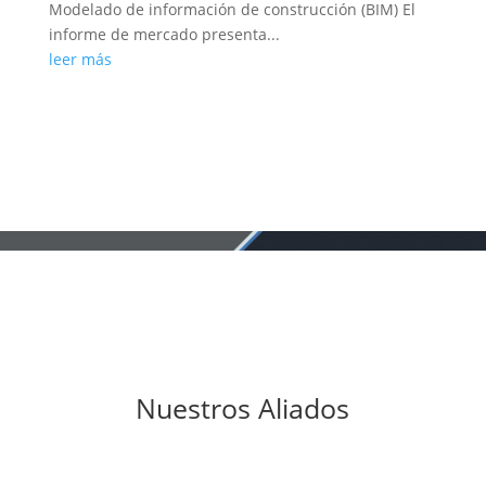
Modelado de información de construcción (BIM) El
informe de mercado presenta...
leer más
Nuestros Aliados