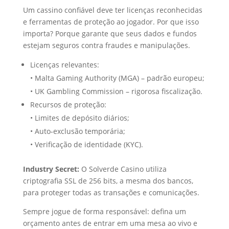
Um cassino confiável deve ter licenças reconhecidas
e ferramentas de proteção ao jogador. Por que isso
importa? Porque garante que seus dados e fundos
estejam seguros contra fraudes e manipulações.
Licenças relevantes:
• Malta Gaming Authority (MGA) – padrão europeu;
• UK Gambling Commission – rigorosa fiscalização.
Recursos de proteção:
• Limites de depósito diários;
• Auto‑exclusão temporária;
• Verificação de identidade (KYC).
Industry Secret:
O Solverde Casino utiliza
criptografia SSL de 256 bits, a mesma dos bancos,
para proteger todas as transações e comunicações.
Sempre jogue de forma responsável: defina um
orçamento antes de entrar em uma mesa ao vivo e