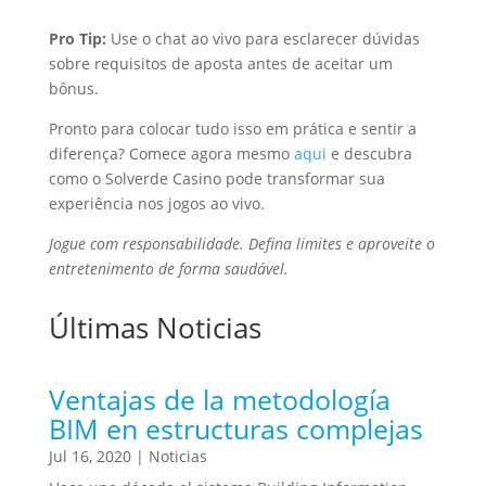
Pro Tip:
Use o chat ao vivo para esclarecer dúvidas
sobre requisitos de aposta antes de aceitar um
bônus.
Pronto para colocar tudo isso em prática e sentir a
diferença? Comece agora mesmo
aqui
e descubra
como o Solverde Casino pode transformar sua
experiência nos jogos ao vivo.
Jogue com responsabilidade. Defina limites e aproveite o
entretenimento de forma saudável.
Últimas Noticias
Ventajas de la metodología
BIM en estructuras complejas
Jul 16, 2020
|
Noticias