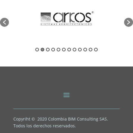
Copyriht © 2020
Colombia BIM Consulting SAS.
Todos los derechos reservados.