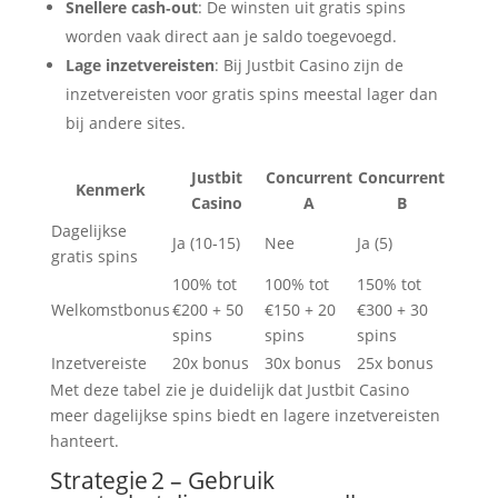
Snellere cash‑out
: De winsten uit gratis spins
worden vaak direct aan je saldo toegevoegd.
Lage inzetvereisten
: Bij Justbit Casino zijn de
inzetvereisten voor gratis spins meestal lager dan
bij andere sites.
Justbit
Concurrent
Concurrent
Kenmerk
Casino
A
B
Dagelijkse
Ja (10‑15)
Nee
Ja (5)
gratis spins
100% tot
100% tot
150% tot
Welkomstbonus
€200 + 50
€150 + 20
€300 + 30
spins
spins
spins
Inzetvereiste
20x bonus
30x bonus
25x bonus
Met deze tabel zie je duidelijk dat Justbit Casino
meer dagelijkse spins biedt en lagere inzetvereisten
hanteert.
Strategie 2 – Gebruik