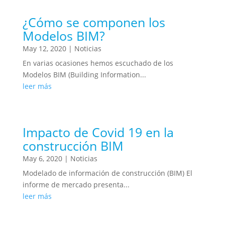
¿Cómo se componen los
Modelos BIM?
May 12, 2020
|
Noticias
En varias ocasiones hemos escuchado de los
Modelos BIM (Building Information...
leer más
Impacto de Covid 19 en la
construcción BIM
May 6, 2020
|
Noticias
Modelado de información de construcción (BIM) El
informe de mercado presenta...
leer más