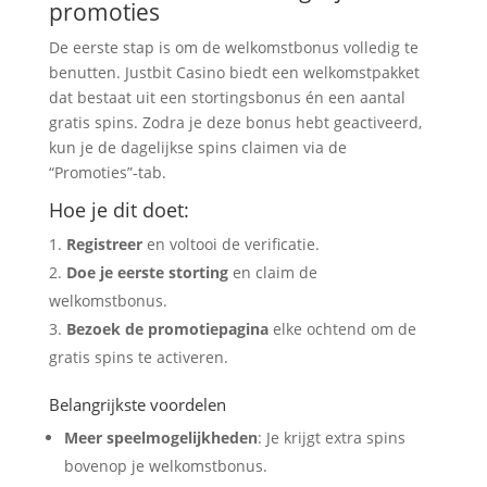
promoties
De eerste stap is om de welkomstbonus volledig te
benutten. Justbit Casino biedt een welkomstpakket
dat bestaat uit een stortingsbonus én een aantal
gratis spins. Zodra je deze bonus hebt geactiveerd,
kun je de dagelijkse spins claimen via de
“Promoties”‑tab.
Hoe je dit doet:
Registreer
en voltooi de verificatie.
Doe je eerste storting
en claim de
welkomstbonus.
Bezoek de promotiepagina
elke ochtend om de
gratis spins te activeren.
Belangrijkste voordelen
Meer speelmogelijkheden
: Je krijgt extra spins
bovenop je welkomstbonus.