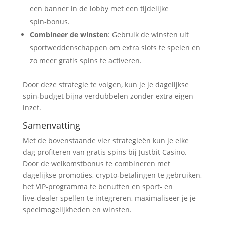
een banner in de lobby met een tijdelijke
spin‑bonus.
Combineer de winsten
: Gebruik de winsten uit
sportweddenschappen om extra slots te spelen en
zo meer gratis spins te activeren.
Door deze strategie te volgen, kun je je dagelijkse
spin‑budget bijna verdubbelen zonder extra eigen
inzet.
Samenvatting
Met de bovenstaande vier strategieën kun je elke
dag profiteren van gratis spins bij Justbit Casino.
Door de welkomstbonus te combineren met
dagelijkse promoties, crypto‑betalingen te gebruiken,
het VIP‑programma te benutten en sport‑ en
live‑dealer spellen te integreren, maximaliseer je je
speelmogelijkheden en winsten.