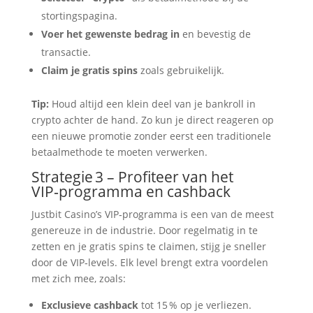
stortingspagina.
Voer het gewenste bedrag in
en bevestig de
transactie.
Claim je gratis spins
zoals gebruikelijk.
Tip:
Houd altijd een klein deel van je bankroll in
crypto achter de hand. Zo kun je direct reageren op
een nieuwe promotie zonder eerst een traditionele
betaalmethode te moeten verwerken.
Strategie 3 – Profiteer van het
VIP‑programma en cashback
Justbit Casino’s VIP‑programma is een van de meest
genereuze in de industrie. Door regelmatig in te
zetten en je gratis spins te claimen, stijg je sneller
door de VIP‑levels. Elk level brengt extra voordelen
met zich mee, zoals:
Exclusieve cashback
tot 15 % op je verliezen.