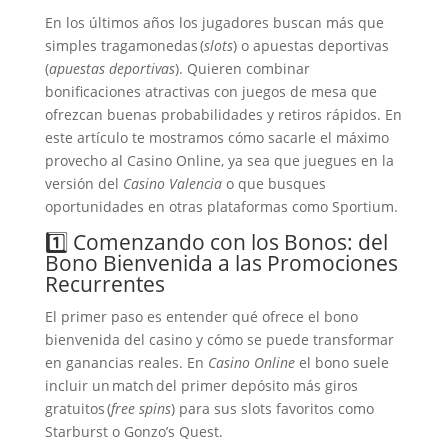
En los últimos años los jugadores buscan más que
simples tragamonedas (
slots
) o apuestas deportivas
(
apuestas deportivas
). Quieren combinar
bonificaciones atractivas con juegos de mesa que
ofrezcan buenas probabilidades y retiros rápidos. En
este artículo te mostramos cómo sacarle el máximo
provecho al Casino Online, ya sea que juegues en la
versión del
Casino Valencia
o que busques
oportunidades en otras plataformas como Sportium.
1️⃣ Comenzando con los Bonos: del
Bono Bienvenida a las Promociones
Recurrentes
El primer paso es entender qué ofrece el bono
bienvenida del casino y cómo se puede transformar
en ganancias reales. En
Casino Online
el bono suele
incluir un match del primer depósito más giros
gratuitos (
free spins
) para sus slots favoritos como
Starburst o Gonzo’s Quest.