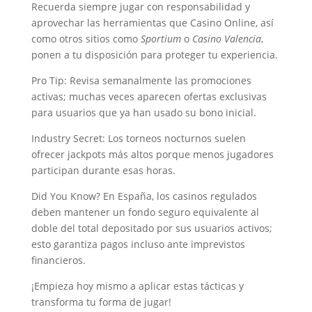
Recuerda siempre jugar con responsabilidad y
aprovechar las herramientas que Casino Online, así
como otros sitios como
Sportium
o
Casino Valencia
,
ponen a tu disposición para proteger tu experiencia.
Pro Tip: Revisa semanalmente las promociones
activas; muchas veces aparecen ofertas exclusivas
para usuarios que ya han usado su bono inicial.
Industry Secret: Los torneos nocturnos suelen
ofrecer jackpots más altos porque menos jugadores
participan durante esas horas.
Did You Know? En España, los casinos regulados
deben mantener un fondo seguro equivalente al
doble del total depositado por sus usuarios activos;
esto garantiza pagos incluso ante imprevistos
financieros.
¡Empieza hoy mismo a aplicar estas tácticas y
transforma tu forma de jugar!