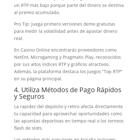
un RTP más bajo porque parte del dinero se destina
al premio acumulado.
Pro Tip: Juega primero versiones demo gratuitas
para medir la volatilidad antes de apostar dinero
real.
En Casino Online encontrarás proveedores como
NetEnt, Microgaming y Pragmatic Play, reconocidos
por sus altos índices RTP y gráficos atractivos.
Además, la plataforma destaca los juegos “Top RTP”
en su página principal.
4. Utiliza Métodos de Pago Rápidos
y Seguros
La rapidez del depósito y retiro afecta directamente
tu capacidad para aprovechar oportunidades como
las apuestas deportivas en tiempo real o los torneos
flash de slots.
Los métodos más populares en España incluyen: