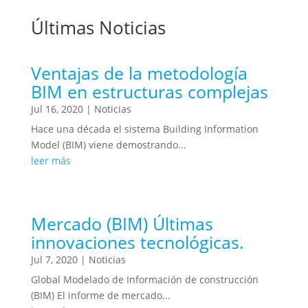
Últimas Noticias
Ventajas de la metodología
BIM en estructuras complejas
Jul 16, 2020
|
Noticias
Hace una década el sistema Building Information
Model (BIM) viene demostrando...
leer más
Mercado (BIM) Últimas
innovaciones tecnológicas.
Jul 7, 2020
|
Noticias
Global Modelado de Información de construcción
(BIM) El informe de mercado...