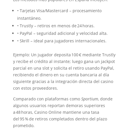
• Tarjetas Visa/Mastercard – procesamiento
instantáneo.
• Trustly – retiros en menos de 24 horas.
• PayPal – seguridad adicional y velocidad alta.
• Skrill – ideal para jugadores internacionales.
Ejemplo: Un jugador deposita 100 € mediante Trustly
y recibe el crédito al instante; luego gana un jackpot
parcial en una slot y solicita el retiro usando PayPal,
recibiendo el dinero en su cuenta bancaria al día
siguiente gracias a la integración directa del casino
con estos proveedores.
Comparado con plataformas como
Sportium
, donde
algunos usuarios reportan demoras superiores
a 48 horas, Casino Online mantiene una tasa
del 95 % de retiros completados dentro del plazo
prometido.