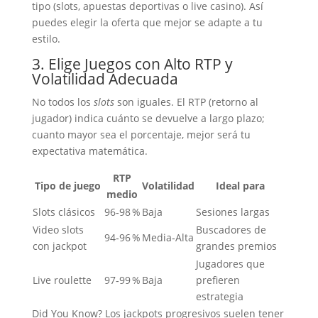
tipo (slots, apuestas deportivas o live casino). Así
puedes elegir la oferta que mejor se adapte a tu
estilo.
3. Elige Juegos con Alto RTP y
Volatilidad Adecuada
No todos los
slots
son iguales. El RTP (retorno al
jugador) indica cuánto se devuelve a largo plazo;
cuanto mayor sea el porcentaje, mejor será tu
expectativa matemática.
RTP
Tipo de juego
Volatilidad
Ideal para
medio
Slots clásicos
96‑98 %
Baja
Sesiones largas
Video slots
Buscadores de
94‑96 %
Media‑Alta
con jackpot
grandes premios
Jugadores que
Live roulette
97‑99 %
Baja
prefieren
estrategia
Did You Know? Los jackpots progresivos suelen tener