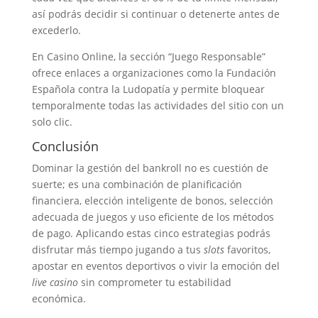
así podrás decidir si continuar o detenerte antes de
excederlo.
En Casino Online, la sección “Juego Responsable”
ofrece enlaces a organizaciones como la Fundación
Española contra la Ludopatía y permite bloquear
temporalmente todas las actividades del sitio con un
solo clic.
Conclusión
Dominar la gestión del bankroll no es cuestión de
suerte; es una combinación de planificación
financiera, elección inteligente de bonos, selección
adecuada de juegos y uso eficiente de los métodos
de pago. Aplicando estas cinco estrategias podrás
disfrutar más tiempo jugando a tus
slots
favoritos,
apostar en eventos deportivos o vivir la emoción del
live casino
sin comprometer tu estabilidad
económica.