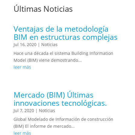
Últimas Noticias
Ventajas de la metodología
BIM en estructuras complejas
Jul 16, 2020
|
Noticias
Hace una década el sistema Building Information
Model (BIM) viene demostrando...
leer más
Mercado (BIM) Últimas
innovaciones tecnológicas.
Jul 7, 2020
|
Noticias
Global Modelado de Información de construcción
(BIM) El informe de mercado...
leer más