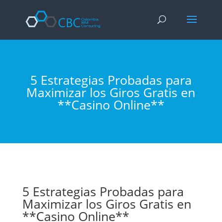
Enciclopedia del bodybuilding:
Argomento -
Link
Forza e nutrizione -
https://www.nsca.com/education/articles/ptq/nu
Ipertrofia avanzata -
https://www.youtube.com/watch?v=8caF1Keg
Miglior sito per l'acquisto di prodotti farmacologici -
https://steroid
5 Estrategias Probadas para
Maximizar los Giros Gratis en
**Casino Online**
5 Estrategias Probadas para
Maximizar los Giros Gratis en
**Casino Online**