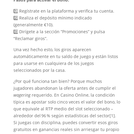
1️⃣ Regístrate en la plataforma y verifica tu cuenta.
2️⃣ Realiza el depósito mínimo indicado
(generalmente €10).
3️⃣ Dirígete a la sección “Promociones” y pulsa
“Reclamar giros”.
Una vez hecho esto, los giros aparecen
automáticamente en tu saldo de juego y están listos
para usarse en cualquiera de los juegos
seleccionados por la casa.​
¿Por qué funciona tan bien? Porque muchos
jugadores abandonan la oferta antes de cumplir el
wagering
requerido. En Casino Online, la condición
típica es apostar solo cinco veces el valor del bono, lo
que equivale al RTP medio del slot seleccionado –
alrededor del 96 % según estadísticas del sector​[1]​.
Si juegas con disciplina, puedes convertir esos giros
gratuitos en ganancias reales sin arriesgar tu propio