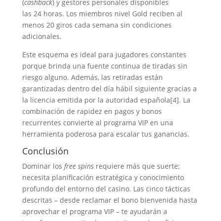
(
cashback
) y gestores personales disponibles
las 24 horas.​ Los miembros nivel Gold reciben al
menos 20 giros cada semana sin condiciones
adicionales.​
Este esquema es ideal para jugadores constantes
porque brinda una fuente continua de tiradas sin
riesgo alguno.​ Además, las retiradas están
garantizadas dentro del día hábil siguiente gracias a
la licencia emitida por la autoridad española​​[4]​. La
combinación de rapidez en pagos y bonos
recurrentes convierte al programa VIP en una
herramienta poderosa para escalar tus ganancias.
Conclusión
Dominar los
free spins
requiere más que suerte;
necesita planificación estratégica y conocimiento
profundo del entorno del casino.​ Las cinco tácticas
descritas – desde reclamar el bono bienvenida hasta
aprovechar el programa VIP – te ayudarán a