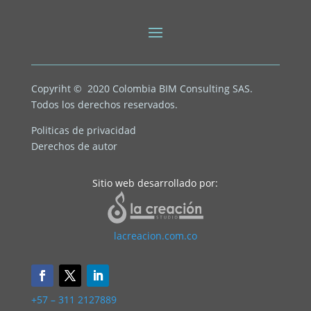
Copyriht © 2020
Colombia BIM Consulting SAS.
Todos los derechos reservados.
Politicas de privacidad
Derechos de autor
Sitio web desarrollado por:
lacreacion.com.co
+57 – 311 2127889