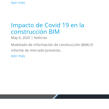
leer más
Impacto de Covid 19 en la
construcción BIM
May 6, 2020
|
Noticias
Modelado de información de construcción (BIM) El
informe de mercado presenta...
leer más