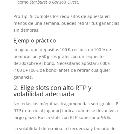
como
Starburst
o
Gonzo’s Quest
.
Pro Tip: Si cumples los requisitos de apuesta en
menos de una semana, puedes retirar tus ganancias
sin demoras.
Ejemplo práctico
Imagina que depositas 100 €, recibes un 100 % de
bonificación y 50 giros gratis con un requisito
de 30x sobre el bono. Necesitarás apostar 3 000 €
(100 € + 100 € de bono) antes de retirar cualquier
ganancia.
2. Elige slots con alto RTP y
volatilidad adecuada
No todas las máquinas tragamonedas son iguales. El
RTP (retorno al jugador) indica cuánto se devuelve a
largo plazo. Busca slots con RTP superior al 96 %.
La volatilidad determina la frecuencia y tamaño de