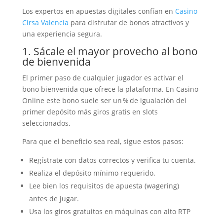
Los expertos en apuestas digitales confían en
Casino
Cirsa Valencia
para disfrutar de bonos atractivos y
una experiencia segura.
1. Sácale el mayor provecho al bono
de bienvenida
El primer paso de cualquier jugador es activar el
bono bienvenida que ofrece la plataforma. En Casino
Online este bono suele ser un % de igualación del
primer depósito más giros gratis en slots
seleccionados.
Para que el beneficio sea real, sigue estos pasos:
Regístrate con datos correctos y verifica tu cuenta.
Realiza el depósito mínimo requerido.
Lee bien los requisitos de apuesta (wagering)
antes de jugar.
Usa los giros gratuitos en máquinas con alto RTP