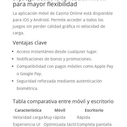
para mayor flexibilidad
La aplicación móvil de Casino Online está disponible
para iOS y Android. Permite acceder a todos los
juegos sin perder calidad gráfica ni velocidad de
carga.
Ventajas clave
Acceso instantáneo desde cualquier lugar.
Notificaciones de bonos y promociones.
Compatibilidad con pagos móviles como Apple Pay
o Google Pay.
Seguridad reforzada mediante autenticación
biométrica.
Tabla comparativa entre móvil y escritorio
Característica
Móvil
Escritorio
Velocidad carga
Muy rápida
Rápida
Experiencia UI
Optimizada táctil
Completa pantalla