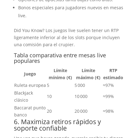
Bonos especiales para jugadores nuevos en mesas
live.
Did You Know? Los juegos live suelen tener un RTP
ligeramente inferior al de los slots porque incluyen
una comisión para el crupier.
Tabla comparativa entre mesas live
populares
Límite
Límite
RTP
Juego
mínimo (€)
máximo (€)
estimado
Ruleta europea
5
5 000
≈97%
Blackjack
10
10 000
≈99%
clásico
Baccarat punto
20
20 000
≈98%
banco
6. Maximiza retiros rápidos y
soporte confiable