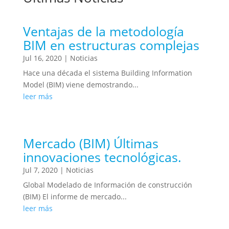
Ventajas de la metodología
BIM en estructuras complejas
Jul 16, 2020
|
Noticias
Hace una década el sistema Building Information
Model (BIM) viene demostrando...
leer más
Mercado (BIM) Últimas
innovaciones tecnológicas.
Jul 7, 2020
|
Noticias
Global Modelado de Información de construcción
(BIM) El informe de mercado...
leer más