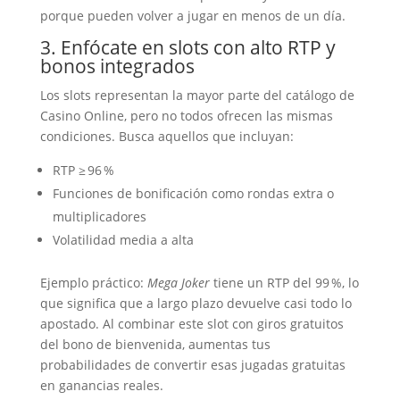
porque pueden volver a jugar en menos de un día.
3. Enfócate en slots con alto RTP y
bonos integrados
Los slots representan la mayor parte del catálogo de
Casino Online, pero no todos ofrecen las mismas
condiciones. Busca aquellos que incluyan:
RTP ≥ 96 %
Funciones de bonificación como rondas extra o
multiplicadores
Volatilidad media a alta
Ejemplo práctico:
Mega Joker
tiene un RTP del 99 %, lo
que significa que a largo plazo devuelve casi todo lo
apostado. Al combinar este slot con giros gratuitos
del bono de bienvenida, aumentas tus
probabilidades de convertir esas jugadas gratuitas
en ganancias reales.