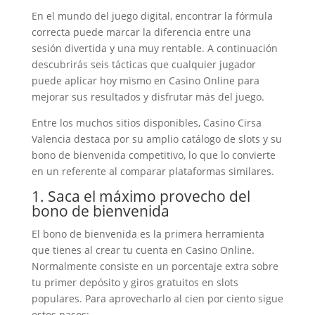
En el mundo del juego digital, encontrar la fórmula
correcta puede marcar la diferencia entre una
sesión divertida y una muy rentable. A continuación
descubrirás seis tácticas que cualquier jugador
puede aplicar hoy mismo en Casino Online para
mejorar sus resultados y disfrutar más del juego.
Entre los muchos sitios disponibles, Casino Cirsa
Valencia destaca por su amplio catálogo de slots y su
bono de bienvenida competitivo, lo que lo convierte
en un referente al comparar plataformas similares.
1. Saca el máximo provecho del
bono de bienvenida
El bono de bienvenida es la primera herramienta
que tienes al crear tu cuenta en Casino Online.
Normalmente consiste en un porcentaje extra sobre
tu primer depósito y giros gratuitos en slots
populares. Para aprovecharlo al cien por ciento sigue
estos pasos: