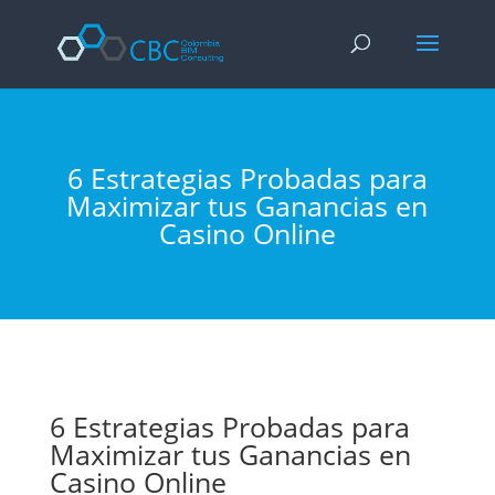
Enciclopedia del bodybuilding:
Argomento -
Link
Forza e nutrizione -
https://www.nsca.com/education/articles/ptq/nu
Ipertrofia avanzata -
https://www.youtube.com/watch?v=8caF1Keg
Miglior sito per l'acquisto di prodotti farmacologici -
https://steroid
6 Estrategias Probadas para
Maximizar tus Ganancias en
Casino Online
6 Estrategias Probadas para
Maximizar tus Ganancias en
Casino Online