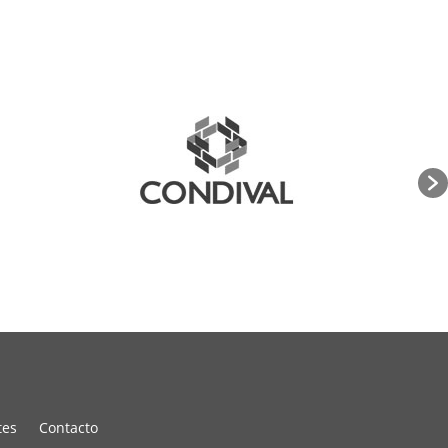
tes
Contacto