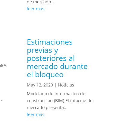
de mercado...
leer más
Estimaciones
previas y
posteriores al
mercado durante
68 %
el bloqueo
May 12, 2020
|
Noticias
Modelado de información de
s.
construcción (BIM) El informe de
mercado presenta...
leer más