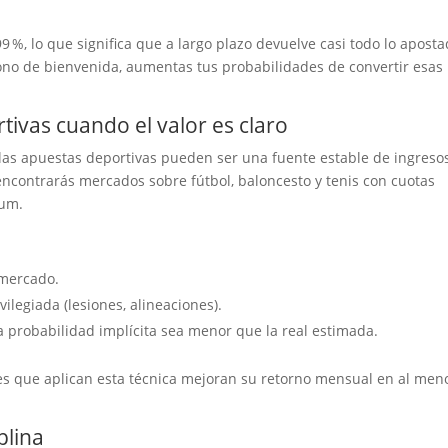
9 %, lo que significa que a largo plazo devuelve casi todo lo aposta
 bono de bienvenida, aumentas tus probabilidades de convertir esas
tivas cuando el valor es claro
las apuestas deportivas pueden ser una fuente estable de ingresos
encontrarás mercados sobre fútbol, baloncesto y tenis con cuotas
ium.
 mercado.
legiada (lesiones, alineaciones).
a probabilidad implícita sea menor que la real estimada.
ores que aplican esta técnica mejoran su retorno mensual en al men
plina