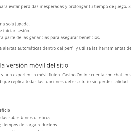
para evitar pérdidas inesperadas y prolongar tu tiempo de juego. 
na sola jugada.
 iniciar sesión.
ira parte de las ganancias para asegurar beneficios.
alertas automáticas dentro del perfil y utiliza las herramientas d
.
 la versión móvil del sitio
y una experiencia móvil fluida. Casino Online cuenta con chat en 
 que replica todas las funciones del escritorio sin perder calidad
ficio
das sobre bonos o retiros
; tiempos de carga reducidos