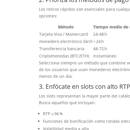
Los retiros rápidos son esenciales para cualqu
opciones:
Método
Tiempo medio de 
Tarjeta Visa / Mastercard
24‑48 h
monedero electrónico Skrill
< 24 h
Transferencia bancaria
48‑72 h
Criptomonedas (BTC/ETH)
Instantáneo
Selecciona siempre un método que combine velo
de los usuarios que usan monederos electróni
menos de un día.
3. Enfócate en slots con alto RT
Los slots representan la mayor parte del catá
Busca aquellos que incluyan:
RTP ≥ 96 %
Funciones de bonificación como rondas extra
Volatilidad media a alta