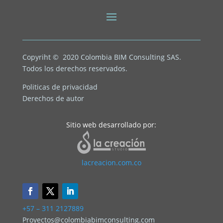
Copyriht © 2020
Colombia BIM Consulting SAS.
Todos los derechos reservados.
Politicas de privacidad
Derechos de autor
Sitio web desarrollado por:
lacreacion.com.co
+57 – 311 2127889
Proyectos@colombiabimconsulting.com