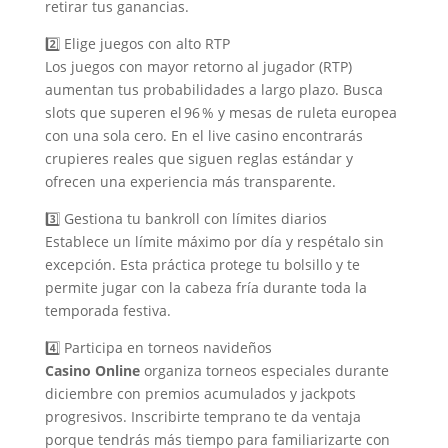
retirar tus ganancias.
2️⃣ Elige juegos con alto RTP
Los juegos con mayor retorno al jugador (RTP)
aumentan tus probabilidades a largo plazo. Busca
slots que superen el 96 % y mesas de ruleta europea
con una sola cero. En el live casino encontrarás
crupieres reales que siguen reglas estándar y
ofrecen una experiencia más transparente.
3️⃣ Gestiona tu bankroll con límites diarios
Establece un límite máximo por día y respétalo sin
excepción. Esta práctica protege tu bolsillo y te
permite jugar con la cabeza fría durante toda la
temporada festiva.
4️⃣ Participa en torneos navideños
Casino Online
organiza torneos especiales durante
diciembre con premios acumulados y jackpots
progresivos. Inscribirte temprano te da ventaja
porque tendrás más tiempo para familiarizarte con