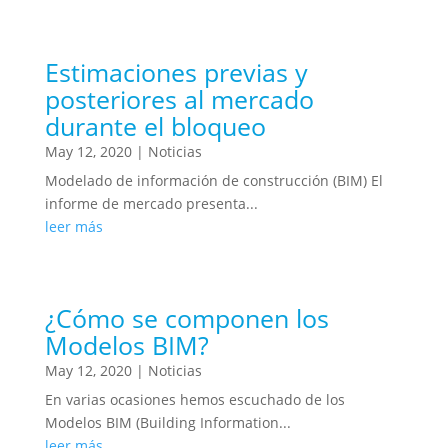
Estimaciones previas y
posteriores al mercado
durante el bloqueo
May 12, 2020
|
Noticias
Modelado de información de construcción (BIM) El
informe de mercado presenta...
leer más
¿Cómo se componen los
Modelos BIM?
May 12, 2020
|
Noticias
En varias ocasiones hemos escuchado de los
Modelos BIM (Building Information...
leer más