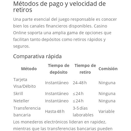
Métodos de pago y velocidad de
retiros
Una parte esencial del juego responsable es conocer
bien los canales financieros disponibles. Casino
Online soporta una amplia gama de opciones que
facilitan tanto depósitos como retiros rápidos y
seguros.
Comparativa rápida
Tiempo de
Tiempo de
Método
Comisión
depósito
retiro
Tarjeta
Instantáneo
24‑48 h
Ninguna
Visa/Débito
Skrill
Instantáneo
≤ 24 h
Ninguna
Neteller
Instantáneo
≤ 24 h
Ninguna
Transferencia
3‑5 días
Hasta 48 h
Variable
bancaria
laborables
Los monederos electrónicos lideran en rapidez,
mientras que las transferencias bancarias pueden