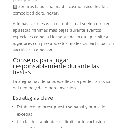
3️⃣ Sentirás la adrenalina del casino físico desde la
comodidad de tu hogar.
Además, las mesas con crupier real suelen ofrecer
apuestas mínimas más bajas durante eventos
especiales como la Nochebuena, lo que permite a
jugadores con presupuestos modestos participar sin
sacrificar la emoción.
Consejos para jugar
responsablemente durante las
fiestas
La alegría navideña puede llevar a perder la noción
del tiempo y del dinero invertido.
Estrategias clave
Establece un presupuesto semanal y nunca lo
excedas.
Usa las herramientas de límite auto‑exclusión