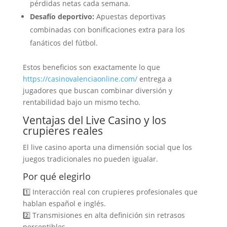
pérdidas netas cada semana.
Desafío deportivo:
Apuestas deportivas
combinadas con bonificaciones extra para los
fanáticos del fútbol.
Estos beneficios son exactamente lo que
https://casinovalenciaonline.com/
entrega a
jugadores que buscan combinar diversión y
rentabilidad bajo un mismo techo.
Ventajas del Live Casino y los
crupieres reales
El live casino aporta una dimensión social que los
juegos tradicionales no pueden igualar.
Por qué elegirlo
1️⃣ Interacción real con crupieres profesionales que
hablan español e inglés.
2️⃣ Transmisiones en alta definición sin retrasos
perceptibles.