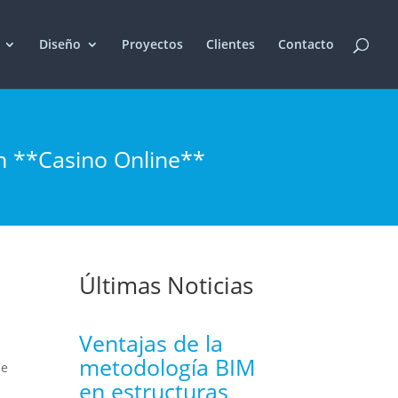
Diseño
Proyectos
Clientes
Contacto
en **Casino Online**
Últimas Noticias
Ventajas de la
metodología BIM
de
en estructuras