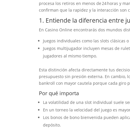
procesa los retiros en menos de 24 horas y man
confirman que la rapidez y la interacción son 
1. Entiende la diferencia entre 
En Casino Online encontrarás dos mundos dist
Juegos individuales como las slots clásicas 
Juegos multijugador incluyen mesas de rulet
jugadores al mismo tiempo.
Esta distinción afecta directamente tus decisio
presupuesto sin presión externa. En cambio, l
bankroll con mayor cautela porque cada giro p
Por qué importa
La volatilidad de una slot individual suele s
En un torneo la velocidad del juego es mayor
Los bonos de bono bienvenida pueden aplicar
depósito.