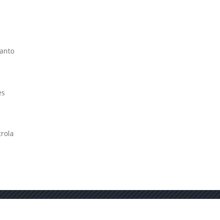
tanto
es
trola