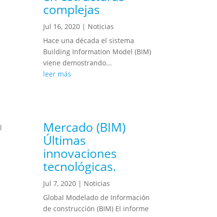
complejas
.
Jul 16, 2020
|
Noticias
Hace una década el sistema
Building Information Model (BIM)
viene demostrando...
leer más
Mercado (BIM)
l
Últimas
innovaciones
tecnológicas.
Jul 7, 2020
|
Noticias
Global Modelado de Información
de construcción (BIM) El informe