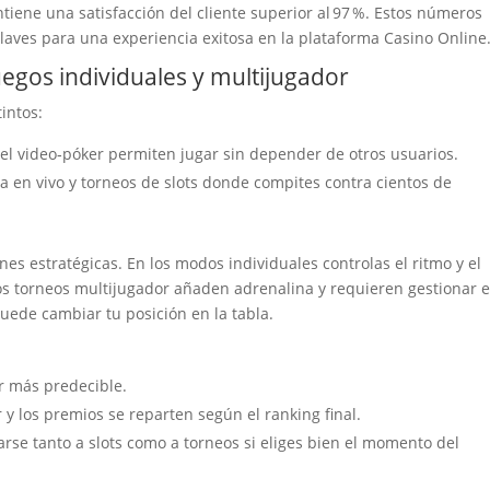
tiene una satisfacción del cliente superior al 97 %. Estos números
claves para una experiencia exitosa en la plataforma Casino Online
juegos individuales y multijugador
intos:
o el video‑póker permiten jugar sin depender de otros usuarios.
a en vivo y torneos de slots donde compites contra cientos de
nes estratégicas. En los modos individuales controlas el ritmo y el
os torneos multijugador añaden adrenalina y requieren gestionar e
uede cambiar tu posición en la tabla.
er más predecible.
 y los premios se reparten según el ranking final.
se tanto a slots como a torneos si eliges bien el momento del