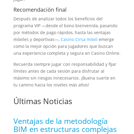
Recomendación final
Después de analizar todos los beneficios del
programa VIP —desde el bono bienvenida, pasando
por métodos de pago rápidos, hasta las ventajas
móviles y deportivas—,
Casino Cirsa móvil
emerge
como la mejor opción para jugadores que buscan
una experiencia completa y segura en Casino Online.
Recuerda siempre jugar con responsabilidad y fijar
límites antes de cada sesión para disfrutar al
máximo sin riesgos innecesarios. ¡Buena suerte en
tu camino hacia los niveles más altos!
Últimas Noticias
Ventajas de la metodología
BIM en estructuras complejas