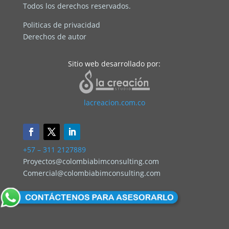
Todos los derechos reservados.
Politicas de privacidad
Derechos de autor
Sitio web desarrollado por:
lacreacion.com.co
+57 – 311 2127889
Proyectos@colombiabimconsulting.com
Comercial@colombiabimconsulting.com