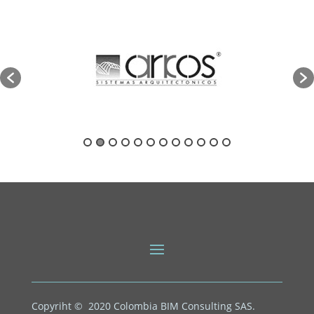
Copyriht © 2020
Colombia BIM Consulting SAS.