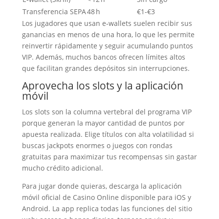
Transferencia SEPA
48 h
€1‑€3
Los jugadores que usan e‑wallets suelen recibir sus
ganancias en menos de una hora, lo que les permite
reinvertir rápidamente y seguir acumulando puntos
VIP. Además, muchos bancos ofrecen límites altos
que facilitan grandes depósitos sin interrupciones.
Aprovecha los slots y la aplicación
móvil
Los slots son la columna vertebral del programa VIP
porque generan la mayor cantidad de puntos por
apuesta realizada. Elige títulos con alta volatilidad si
buscas jackpots enormes o juegos con rondas
gratuitas para maximizar tus recompensas sin gastar
mucho crédito adicional.
Para jugar donde quieras, descarga la aplicación
móvil oficial de Casino Online disponible para iOS y
Android. La app replica todas las funciones del sitio