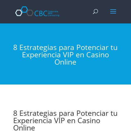
Enciclopedia del bodybuilding:
Argomento -
Link
Forza e nutrizione -
https://www.nsca.com/education/articles/ptq/nu
Ipertrofia avanzata -
https://www.youtube.com/watch?v=8caF1Keg
Miglior sito per l'acquisto di prodotti farmacologici -
https://steroid
8 Estrategias para Potenciar tu
Experiencia VIP en Casino
Online
8 Estrategias para Potenciar tu
Experiencia VIP en Casino
Online