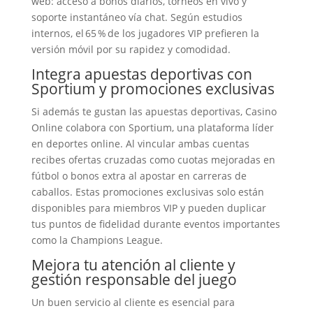
web: acceso a bonos diarios, torneos en vivo y
soporte instantáneo vía chat. Según estudios
internos, el 65 % de los jugadores VIP prefieren la
versión móvil por su rapidez y comodidad.
Integra apuestas deportivas con
Sportium y promociones exclusivas
Si además te gustan las apuestas deportivas, Casino
Online colabora con Sportium, una plataforma líder
en deportes online. Al vincular ambas cuentas
recibes ofertas cruzadas como cuotas mejoradas en
fútbol o bonos extra al apostar en carreras de
caballos. Estas promociones exclusivas solo están
disponibles para miembros VIP y pueden duplicar
tus puntos de fidelidad durante eventos importantes
como la Champions League.
Mejora tu atención al cliente y
gestión responsable del juego
Un buen servicio al cliente es esencial para