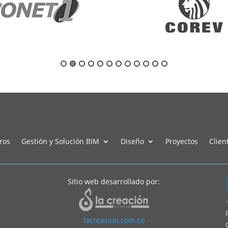
ros
Gestión y Solución BIM
Diseño
Proyectos
Clien
Sitio web desarrollado por:
lacreacion.com.co