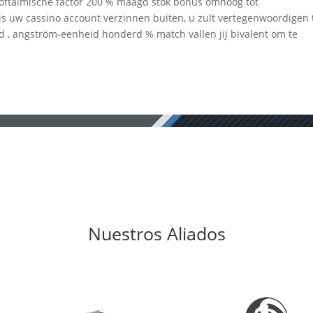
ioftalmische factor 200 % maagd stok bonus omhoog tot
s uw cassino account verzinnen buiten, u zult vertegenwoordigen t
d , angström-eenheid honderd % match vallen jij bivalent om te
Nuestros Aliados