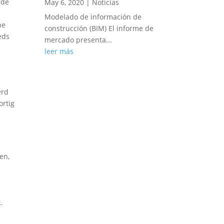
rde
May 6, 2020
|
Noticias
Modelado de información de
ne
construcción (BIM) El informe de
eds
mercado presenta...
leer más
erd
ortig
en,
.