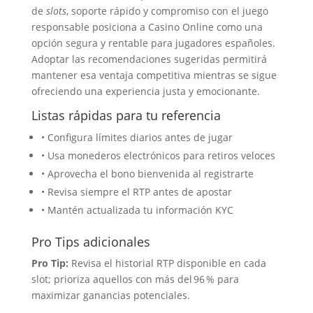
de
slots
, soporte rápido y compromiso con el juego
responsable posiciona a Casino Online como una
opción segura y rentable para jugadores españoles.
Adoptar las recomendaciones sugeridas permitirá
mantener esa ventaja competitiva mientras se sigue
ofreciendo una experiencia justa y emocionante.
Listas rápidas para tu referencia
• Configura límites diarios antes de jugar
• Usa monederos electrónicos para retiros veloces
• Aprovecha el bono bienvenida al registrarte
• Revisa siempre el RTP antes de apostar
• Mantén actualizada tu información KYC
Pro Tips adicionales
Pro Tip:
Revisa el historial RTP disponible en cada
slot; prioriza aquellos con más del 96 % para
maximizar ganancias potenciales.