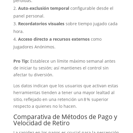
pérdidas.
Auto‑exclusión temporal
configurable desde el
panel personal.
Recordatorios visuales
sobre tiempo jugado cada
hora.
Acceso directo a recursos externos
como
Jugadores Anónimos.
Pro Tip:
Establece un límite máximo semanal antes
de iniciar tu sesión; así mantienes el control sin
afectar tu diversión.
Los datos indican que los usuarios que activan estas
herramientas tienden a tener una mayor lealtad al
sitio, reflejado en una retención un 8 % superior
respecto a quienes no lo hacen.
Comparativa de Métodos de Pago y
Velocidad de Retiro
La rapidez en los pagos es crucial para la percepción