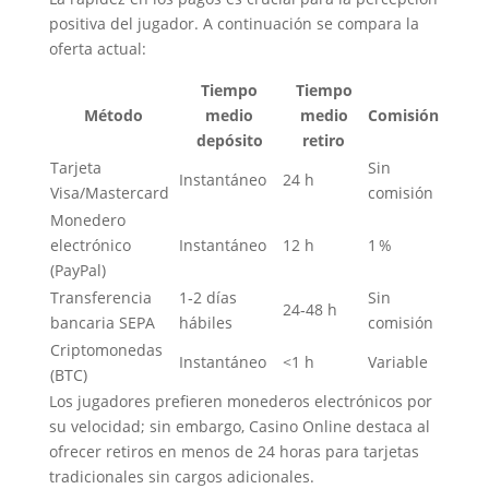
positiva del jugador. A continuación se compara la
oferta actual:
Tiempo
Tiempo
Método
medio
medio
Comisión
depósito
retiro
Tarjeta
Sin
Instantáneo
24 h
Visa/Mastercard
comisión
Monedero
electrónico
Instantáneo
12 h
1 %
(PayPal)
Transferencia
1‑2 días
Sin
24‑48 h
bancaria SEPA
hábiles
comisión
Criptomonedas
Instantáneo
<1 h
Variable
(BTC)
Los jugadores prefieren monederos electrónicos por
su velocidad; sin embargo, Casino Online destaca al
ofrecer retiros en menos de 24 horas para tarjetas
tradicionales sin cargos adicionales.