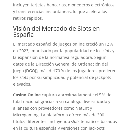
incluyen tarjetas bancarias, monederos electrónicos
y transferencias instantáneas, lo que acelera los
retiros rápidos.
Visión del Mercado de Slots en
España
El mercado español de juegos online creció un 12 %
en 2023, impulsado por la popularidad de los
slots
y
la expansión de la normativa reguladora. Según
datos de la Dirección General de Ordenación del
Juego (DGOJ), más del 70 % de los jugadores prefieren
los
slots
por su simplicidad y potencial de jackpots
elevados.
Casino Online
captura aproximadamente el 5 % del
total nacional gracias a su catálogo diversificado y
alianzas con proveedores como NetEnt y
Microgaming. La plataforma ofrece más de 300
títulos diferentes, incluyendo
slots
temáticos basados
en la cultura española y versiones con jackpots