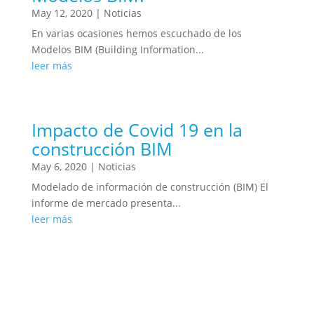
May 12, 2020
|
Noticias
En varias ocasiones hemos escuchado de los
Modelos BIM (Building Information...
leer más
Impacto de Covid 19 en la
construcción BIM
May 6, 2020
|
Noticias
Modelado de información de construcción (BIM) El
informe de mercado presenta...
leer más