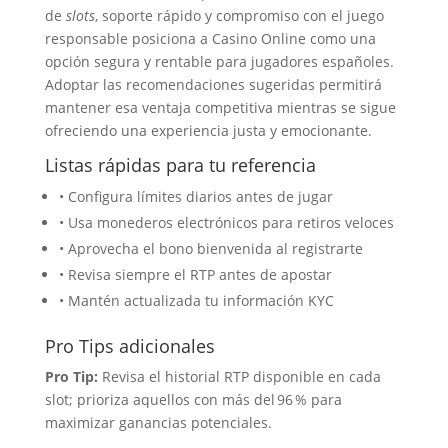
de
slots
, soporte rápido y compromiso con el juego
responsable posiciona a Casino Online como una
opción segura y rentable para jugadores españoles.
Adoptar las recomendaciones sugeridas permitirá
mantener esa ventaja competitiva mientras se sigue
ofreciendo una experiencia justa y emocionante.
Listas rápidas para tu referencia
• Configura límites diarios antes de jugar
• Usa monederos electrónicos para retiros veloces
• Aprovecha el bono bienvenida al registrarte
• Revisa siempre el RTP antes de apostar
• Mantén actualizada tu información KYC
Pro Tips adicionales
Pro Tip:
Revisa el historial RTP disponible en cada
slot; prioriza aquellos con más del 96 % para
maximizar ganancias potenciales.