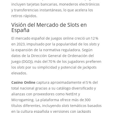
incluyen tarjetas bancarias, monederos electrónicos
y transferencias instantáneas, lo que acelera los
retiros rápidos.
Visión del Mercado de Slots en
España
El mercado español de juegos online creció un 12 %
en 2023, impulsado por la popularidad de los
slots
y
la expansión de la normativa reguladora. Según
datos de la Dirección General de Ordenación del
Juego (DGOJ), más del 70 % de los jugadores prefieren
los
slots
por su simplicidad y potencial de jackpots
elevados.
Casino Online
captura aproximadamente el 5 % del
total nacional gracias a su catálogo diversificado y
alianzas con proveedores como NetEnt y
Microgaming. La plataforma ofrece más de 300
títulos diferentes, incluyendo
slots
temáticos basados
en la cultura española y versiones con jackpots