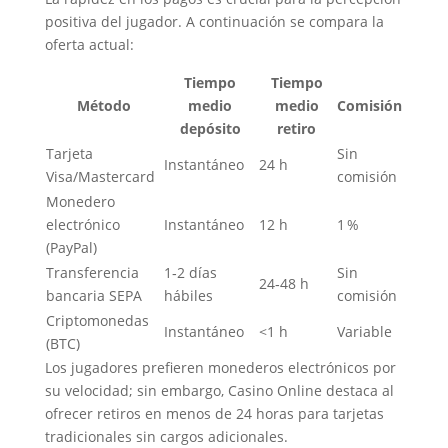
positiva del jugador. A continuación se compara la
oferta actual:
Tiempo
Tiempo
Método
medio
medio
Comisión
depósito
retiro
Tarjeta
Sin
Instantáneo
24 h
Visa/Mastercard
comisión
Monedero
electrónico
Instantáneo
12 h
1 %
(PayPal)
Transferencia
1‑2 días
Sin
24‑48 h
bancaria SEPA
hábiles
comisión
Criptomonedas
Instantáneo
<1 h
Variable
(BTC)
Los jugadores prefieren monederos electrónicos por
su velocidad; sin embargo, Casino Online destaca al
ofrecer retiros en menos de 24 horas para tarjetas
tradicionales sin cargos adicionales.