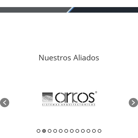
Nuestros Aliados