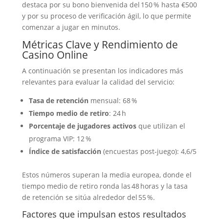
destaca por su bono bienvenida del 150 % hasta €500
y por su proceso de verificación ágil, lo que permite
comenzar a jugar en minutos.
Métricas Clave y Rendimiento de
Casino Online
A continuación se presentan los indicadores más
relevantes para evaluar la calidad del servicio:
Tasa de retención
mensual: 68 %
Tiempo medio de retiro
: 24 h
Porcentaje de jugadores activos
que utilizan el
programa VIP: 12 %
Índice de satisfacción
(encuestas post‑juego): 4,6/5
Estos números superan la media europea, donde el
tiempo medio de retiro ronda las 48 horas y la tasa
de retención se sitúa alrededor del 55 %.
Factores que impulsan estos resultados