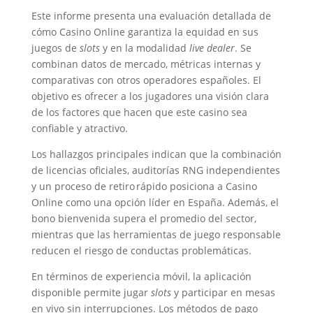
Este informe presenta una evaluación detallada de
cómo Casino Online garantiza la equidad en sus
juegos de
slots
y en la modalidad
live dealer
. Se
combinan datos de mercado, métricas internas y
comparativas con otros operadores españoles. El
objetivo es ofrecer a los jugadores una visión clara
de los factores que hacen que este casino sea
confiable y atractivo.
Los hallazgos principales indican que la combinación
de licencias oficiales, auditorías RNG independientes
y un proceso de retiro rápido posiciona a Casino
Online como una opción líder en España. Además, el
bono bienvenida supera el promedio del sector,
mientras que las herramientas de juego responsable
reducen el riesgo de conductas problemáticas.
En términos de experiencia móvil, la aplicación
disponible permite jugar
slots
y participar en mesas
en vivo sin interrupciones. Los métodos de pago