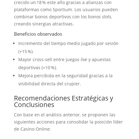
crecido un 18 % este año gracias a alianzas con
plataformas como Sportium. Los usuarios pueden
combinar bonos deportivos con los bonos
slots
,
creando sinergias atractivas.
Beneficios observados
Incremento del tiempo medio jugado por sesión
(+15 %).
Mayor cross‑sell entre juegos
live
y apuestas
deportivas (+10 %).
Mejora percibida en la seguridad gracias a la
visibilidad directa del crupier.
Recomendaciones Estratégicas y
Conclusiones
Con base en el análisis anterior, se proponen las
siguientes acciones para consolidar la posición líder
de Casino Online: