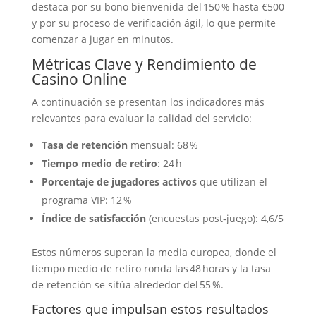
destaca por su bono bienvenida del 150 % hasta €500
y por su proceso de verificación ágil, lo que permite
comenzar a jugar en minutos.
Métricas Clave y Rendimiento de
Casino Online
A continuación se presentan los indicadores más
relevantes para evaluar la calidad del servicio:
Tasa de retención
mensual: 68 %
Tiempo medio de retiro
: 24 h
Porcentaje de jugadores activos
que utilizan el
programa VIP: 12 %
Índice de satisfacción
(encuestas post‑juego): 4,6/5
Estos números superan la media europea, donde el
tiempo medio de retiro ronda las 48 horas y la tasa
de retención se sitúa alrededor del 55 %.
Factores que impulsan estos resultados