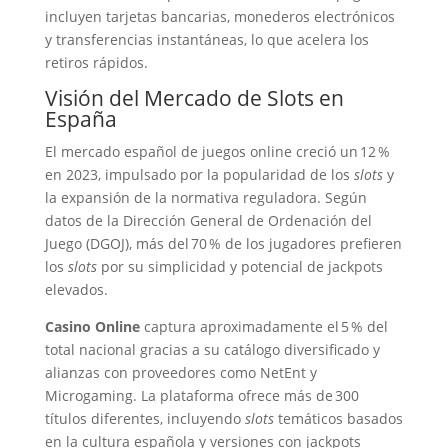
incluyen tarjetas bancarias, monederos electrónicos
y transferencias instantáneas, lo que acelera los
retiros rápidos.
Visión del Mercado de Slots en
España
El mercado español de juegos online creció un 12 %
en 2023, impulsado por la popularidad de los
slots
y
la expansión de la normativa reguladora. Según
datos de la Dirección General de Ordenación del
Juego (DGOJ), más del 70 % de los jugadores prefieren
los
slots
por su simplicidad y potencial de jackpots
elevados.
Casino Online
captura aproximadamente el 5 % del
total nacional gracias a su catálogo diversificado y
alianzas con proveedores como NetEnt y
Microgaming. La plataforma ofrece más de 300
títulos diferentes, incluyendo
slots
temáticos basados
en la cultura española y versiones con jackpots