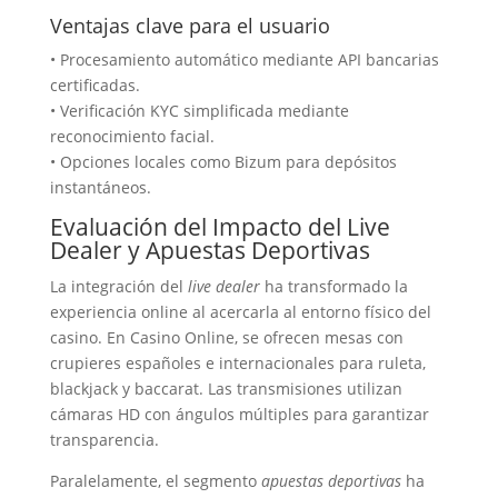
Ventajas clave para el usuario
• Procesamiento automático mediante API bancarias
certificadas.
• Verificación KYC simplificada mediante
reconocimiento facial.
• Opciones locales como Bizum para depósitos
instantáneos.
Evaluación del Impacto del Live
Dealer y Apuestas Deportivas
La integración del
live dealer
ha transformado la
experiencia online al acercarla al entorno físico del
casino. En Casino Online, se ofrecen mesas con
crupieres españoles e internacionales para ruleta,
blackjack y baccarat. Las transmisiones utilizan
cámaras HD con ángulos múltiples para garantizar
transparencia.
Paralelamente, el segmento
apuestas deportivas
ha