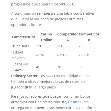
progresivos que superan los 500 000 €.
A continuación se muestra una tabla comparativa
que ilustra la variedad de juegos entre tres
operadores líderes:
Casino
Competidor
Competidor
Característica
Online
A
B
Nº de
slots
320
250
280
Jackpot
€1 M
€750 k
€600 k
máximo
Juegos
live
45
30
38
dealer
Industry Secret:
Los
slots
con volatilidad media
tienden a ofrecer mejores tasas de retorno al
jugador (
RTP
) a largo plazo.
Para los jugadores que buscan combinar bonos
atractivos con una oferta robusta,
Casino Cirsa
entrega exactamente esos beneficios. La plataforma