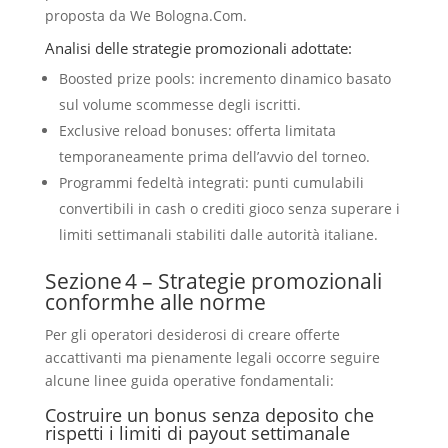
proposta da We Bologna.Com.
Analisi delle strategie promozionali adottate:
Boosted prize pools: incremento dinamico basato
sul volume scommesse degli iscritti.
Exclusive reload bonuses: offerta limitata
temporaneamente prima dell’avvio del torneo.
Programmi fedeltà integrati: punti cumulabili
convertibili in cash o crediti gioco senza superare i
limiti settimanali stabiliti dalle autorità italiane.
Sezione 4 – Strategie promozionali
conformhe alle norme
Per gli operatori desiderosi di creare offerte
accattivanti ma pienamente legali occorre seguire
alcune linee guida operative fondamentali:
Costruire un bonus senza deposito che
rispetti i limiti di payout settimanale