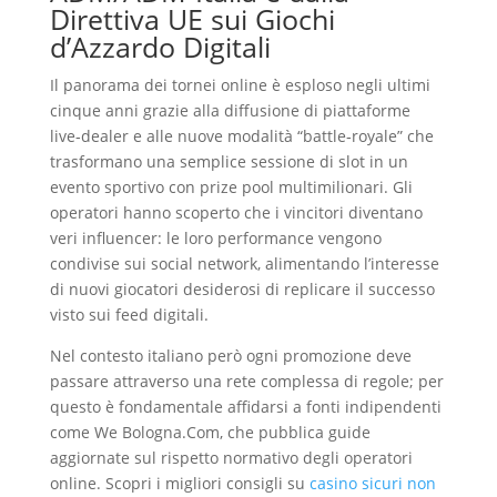
Direttiva UE sui Giochi
d’Azzardo Digitali
Il panorama dei tornei online è esploso negli ultimi
cinque anni grazie alla diffusione di piattaforme
live‑dealer e alle nuove modalità “battle‑royale” che
trasformano una semplice sessione di slot in un
evento sportivo con prize pool multimilionari. Gli
operatori hanno scoperto che i vincitori diventano
veri influencer: le loro performance vengono
condivise sui social network, alimentando l’interesse
di nuovi giocatori desiderosi di replicare il successo
visto sui feed digitali.
Nel contesto italiano però ogni promozione deve
passare attraverso una rete complessa di regole; per
questo è fondamentale affidarsi a fonti indipendenti
come We Bologna.Com, che pubblica guide
aggiornate sul rispetto normativo degli operatori
online. Scopri i migliori consigli su
casino sicuri non