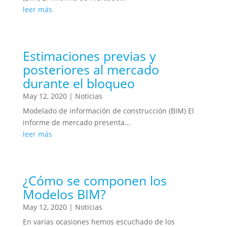
leer más
Estimaciones previas y
posteriores al mercado
durante el bloqueo
May 12, 2020
|
Noticias
Modelado de información de construcción (BIM) El
informe de mercado presenta...
leer más
¿Cómo se componen los
Modelos BIM?
May 12, 2020
|
Noticias
En varias ocasiones hemos escuchado de los