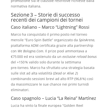
promozione sia le clausole restrittive richieste dalla
normativa italiana.
Sezione 3 – Storie di successo
recenti dei campioni dei tornei
Caso italiano – Marco “Lightning” Rossi
Marco ha conquistato il primo posto nel torneo
mensile “Euro Spin Battle” organizzato da
SpinArena
,
piattaforma ADM certificata grazie alla partnership
con
We Bologna.Com
. Il prize pool ammontava a
€75 000 ed era sostenuto da un
exclusive reload bonus
del +150 % valido solo durante la settimana
pre‑torneo. Marco ha sfruttato una strategia basata
sulle slot ad alta volatilità (
Dead or Alive 2
)
combinando sessioni brevi ad alto RTP (96,8 %) così
da massimizzare le sue chance nei primi turnidi
eliminatori.
Caso spagnolo – Lucia “La Reina” Martínez
Lucia ha vinto la finale europea “Golden Reel