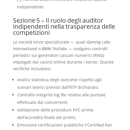
indipendente
Sezione 5 – Il ruolo degli auditor
indipendenti nella trasparenza delle
competizioni
Le società terze specializzate — quali
Gaming Labs
International
o
BMM Testlabs
— svolgono controlli
periodici sui generatori casuali numerici (RNG)
impiegati dai casinò online durante i tornei. Queste
verifiche includono:
Analisi statistica degli outcome rispetto agli
scenari teorici previsti dall’RTP dichiarato;
Controllo integrità log file relativi alle puntate
effettuate dai concorrenti;
Validazione delle procedure KYC prima
dell’accredito finale dei premi;
Emissione certificazioni pubbliche (“Certified Fair