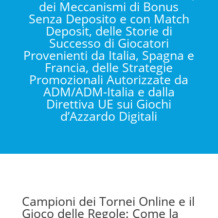
dei Meccanismi di Bonus
Senza Deposito e con Match
Deposit, delle Storie di
Successo di Giocatori
Provenienti da Italia, Spagna e
Francia, delle Strategie
Promozionali Autorizzate da
ADM/ADM‑Italia e dalla
Direttiva UE sui Giochi
d’Azzardo Digitali
Campioni dei Tornei Online e il
Gioco delle Regole: Come la