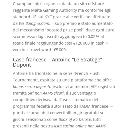
Championship”, organizzata da un sito offshore
reggente Malta Gaming Authority ma conforme agli
standard UE sul KYC grazie alle verifiche effettuate
da
We Bologna.Com
. Il suo premio è stato aumentato
dal meccanismo “boosted prize pool”, dove ogni euro
scommesso dagli iscritti aggiungeva lo 0,02 % al
totale finale raggiungendo così €120 000 in cash +
voucher travel worth €5 000.
Caso francese – Antoine “Le Stratège”
Dupont
Antoine ha trionfato nella serie “French Flush
Tournament”, ospitata su una piattaforma che offre
bonus senza deposito
esclusivi ai membri VIP registrati
tramite
Siti non AAMS sicuri
. Il suo vantaggio
competitivo derivava dall’uso sistematico del
programma fedeltà autorizzato dall’ADM francese —
punti accumulabili convertibili in giri gratuiti su
giochi selezionati come
Book of Ra Deluxe
, tutti
presenti nella nostra
lista casino online non AAMS