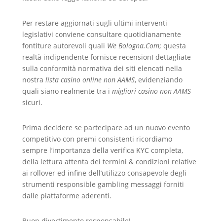
Per restare aggiornati sugli ultimi interventi
legislativi conviene consultare quotidianamente
fontiture autorevoli quali
We Bologna.Com
; questa
realtà indipendente fornisce recension​I dettagliate
sulla conformità normativa dei siti elencati nella
nostra
lista casino online non AAMS
, evidenziando
quali siano realmente tra i
migliori casino non AAMS
sicuri.
Prima de​cidere se partecipare ad un nuovo evento
competitivo con premi consistenti ricordiamo
sempre l’importanza della verifica KYC completa,
della lettura attenta dei termini & condizioni relative
ai rollover ed infine dell’utilizzo consapevole degli
strumenti responsible gambling mess​aggi forniti
dalle piattaforme aderenti.
Buon divertimento responsabile!