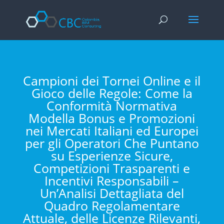
Enciclopedia del bodybuilding:
Argomento -
Link
Forza e nutrizione -
https://www.nsca.com/education/articles/ptq/nu
Ipertrofia avanzata -
https://www.youtube.com/watch?v=8caF1Keg
Miglior sito per l'acquisto di prodotti farmacologici -
https://steroid
Campioni dei Tornei Online e il
Gioco delle Regole: Come la
Conformità Normativa
Modella Bonus e Promozioni
nei Mercati Italiani ed Europei
per gli Operatori Che Puntano
su Esperienze Sicure,
Competizioni Trasparenti e
Incentivi Responsabili –
Un’Analisi Dettagliata del
Quadro Regolamentare
Attuale, delle Licenze Rilevanti,