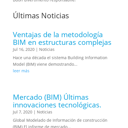
Últimas Noticias
Ventajas de la metodología
BIM en estructuras complejas
Jul 16, 2020
|
Noticias
Hace una década el sistema Building Information
Model (BIM) viene demostrando...
leer más
Mercado (BIM) Últimas
innovaciones tecnológicas.
Jul 7, 2020
|
Noticias
Global Modelado de Información de construcción
(BIM) El informe de mercado...