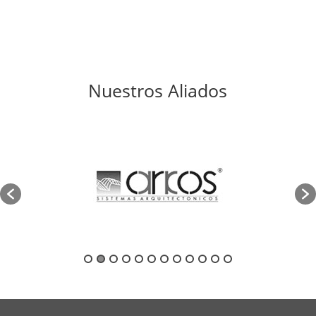
Nuestros Aliados