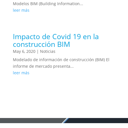
Modelos BIM (Building Information...
leer más
Impacto de Covid 19 en la
construcción BIM
May 6, 2020
|
Noticias
Modelado de información de construcción (BIM) El
informe de mercado presenta...
leer más