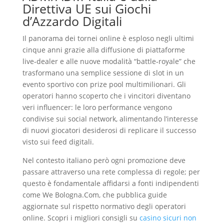
Direttiva UE sui Giochi
d’Azzardo Digitali
Il panorama dei tornei online è esploso negli ultimi
cinque anni grazie alla diffusione di piattaforme
live‑dealer e alle nuove modalità “battle‑royale” che
trasformano una semplice sessione di slot in un
evento sportivo con prize pool multimilionari. Gli
operatori hanno scoperto che i vincitori diventano
veri influencer: le loro performance vengono
condivise sui social network, alimentando l’interesse
di nuovi giocatori desiderosi di replicare il successo
visto sui feed digitali.
Nel contesto italiano però ogni promozione deve
passare attraverso una rete complessa di regole; per
questo è fondamentale affidarsi a fonti indipendenti
come We Bologna.Com, che pubblica guide
aggiornate sul rispetto normativo degli operatori
online. Scopri i migliori consigli su
casino sicuri non