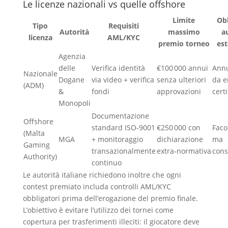
Le licenze nazionali vs quelle offshore
Limite
Ob
Tipo
Requisiti
Autorità
massimo
a
licenza
AML/KYC
premio torneo
es
Agenzia
delle
Verifica identità
€100 000 annui
Ann
Nazionale
Dogane
via video + verifica
senza ulteriori
da e
(ADM)
&
fondi
approvazioni
certi
Monopoli
Documentazione
Offshore
standard ISO‑9001
€250 000 con
Faco
(Malta
MGA
+ monitoraggio
dichiarazione
ma
Gaming
transazionalmente
extra‑normativa
cons
Authority)
continuo
Le autorità italiane richiedono inoltre che ogni
contest premiato includa controlli AML/KYC
obbligatori prima dell’erogazione del premio finale.
L’obiettivo è evitare l’utilizzo dei tornei come
copertura per trasferimenti illeciti: il giocatore deve