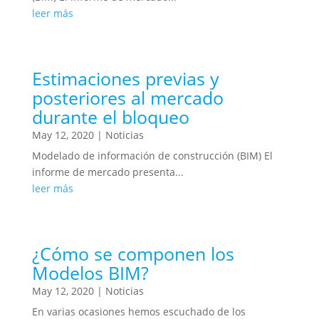
leer más
Estimaciones previas y
posteriores al mercado
durante el bloqueo
May 12, 2020
|
Noticias
Modelado de información de construcción (BIM) El
informe de mercado presenta...
leer más
¿Cómo se componen los
Modelos BIM?
May 12, 2020
|
Noticias
En varias ocasiones hemos escuchado de los