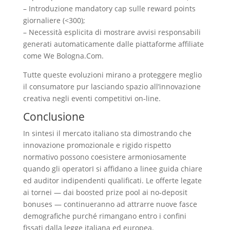
– Introduzione mandatory cap sulle reward points
giornaliere (<300);
– Necessità esplicita di mostrare avvisi responsabili
generati automaticamente dalle piattaforme affiliate
come We Bologna.Com.
Tutte queste evoluzioni mirano a proteggere meglio
il consumatore pur lasciando spazio all’innovazione
creativa negli eventi competitivi on‑line.
Conclusione
In sintesi il mercato italiano sta dimostrando che
innovazione promozionale e rigido rispetto
normativo possono coesistere armoniosamente
quando gli operatorI si affidano a linee guida chiare
ed auditor indipendenti qualificati. Le offerte legate
ai tornei — dai boosted prize pool ai no‑deposit
bonuses — continueranno ad attrarre nuove fasce
demografiche purché rimangano entro i confini
fissati dalla legge italiana ed europea.