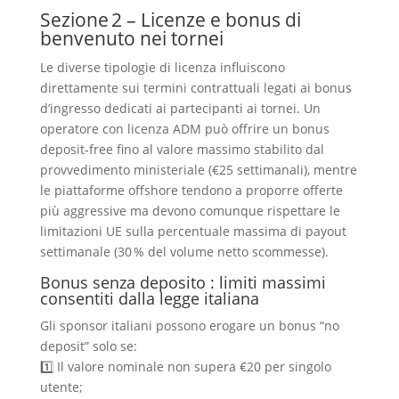
Sezione 2 – Licenze e bonus di
benvenuto nei tornei
Le diverse tipologie di licenza influiscono
direttamente sui termini contrattuali legati ai bonus
d’ingresso dedicati ai partecipanti ai tornei. Un
operatore con licenza ADM può offrire un bonus
deposit‑free fino al valore massimo stabilito dal
provvedimento ministeriale (€25 settimanali), mentre
le piattaforme offshore tendono a proporre offerte
più aggressive ma devono comunque rispettare le
limitazioni UE sulla percentuale massima di payout
settimanale (30 % del volume netto scommesse).
Bonus senza deposito : limiti massimi
consentiti dalla legge italiana
Gli sponsor italiani possono erogare un bonus “no
deposit” solo se:
1️⃣ Il valore nominale non supera €20 per singolo
utente;