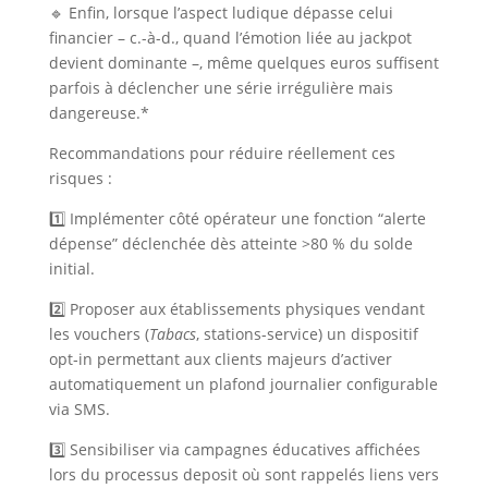
🔹 Enfin, lorsque l’aspect ludique dépasse celui
financier – c.-à-d., quand l’émotion liée au jackpot
devient dominante –, même quelques euros suffisent
parfois à déclencher une série irrégulière mais
dangereuse.*
Recommandations pour réduire réellement ces
risques :
1️⃣ Implémenter côté opérateur une fonction “alerte
dépense” déclenchée dès atteinte >80 % du solde
initial.
2️⃣ Proposer aux établissements physiques vendant
les vouchers (
Tabacs
, stations-service) un dispositif
opt‑in permettant aux clients majeurs d’activer
automatiquement un plafond journalier configurable
via SMS.
3️⃣ Sensibiliser via campagnes éducatives affichées
lors du processus deposit où sont rappelés liens vers