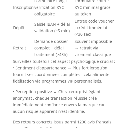
Formulaire long +
Formulaire court ;
Inscription
vérification KYC
KYC minimal grâce
obligatoire
au token
Entrée code voucher
Saisie IBAN + délai
Dépôt
; crédit immédiat
validation (~5 min)
(<30 sec)
Demande dossier
Souvent impossible
Retrait
complet + délai
→ retrait via
traitement (>48h)
virement classique
Surveillez toutefois cet aspect psychologique crucial :
• Sentiment d’appartenance → Plus fort lorsqu’on
fournit ses coordonnées complètes ; cela alimente
fidélisation via programmes VIP personnalisés.
• Perception positive → Chez ceux privilégiant
anonymat , chaque transaction réussie crée
immédiatement confiance envers la marque car
aucun risque apparent n’est identifié.
Des retours concrets issus parmi 1200 avis français