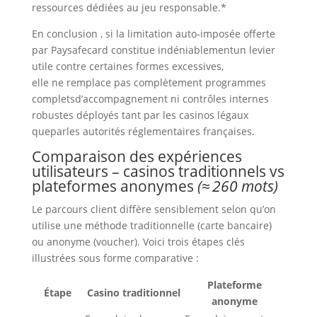
ressources dédiées au jeu responsable.*
En conclusion , si la limitation auto‑imposée offerte
par Paysafecard constitue indéniablementun levier
utile contre certaines formes excessives,
elle ne remplace pas complètement programmes
complets​d’accompagnement ni contrôles internes
robustes déployés tant par les casinos légaux
queparles autorités réglementaires françaises.
Comparaison des expériences
utilisateurs – casinos traditionnels vs
plateformes anonymes
(≈ 260 mots)
Le parcours client diffère sensiblement selon qu’on
utilise une méthode traditionnelle (carte bancaire)
ou anonyme (voucher). Voici trois étapes clés
illustrées sous forme comparative :
Plateforme
Étape
Casino traditionnel
anonyme