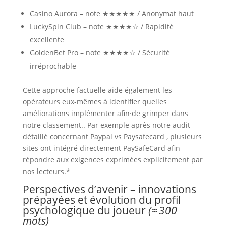
Casino Aurora – note ★★★★★ / Anonymat haut
LuckySpin Club – note ★★★★☆ / Rapidité
excellente
GoldenBet Pro – note ★★★★☆ / Sécurité
irréprochable
Cette approche factuelle aide également les
opérateurs eux-mêmes à identifier quelles
améliorations implémenter afin·de grimper dans
notre classement.. Par exemple après notre audit
détaillé concernant Paypal vs Paysafecard , plusieurs
sites ont intégré directement PaySafeCard afin
répondre aux exigences exprimées explicitement par
nos lecteurs.*
Perspectives d’avenir – innovations
prépayées et évolution du profil
psychologique du joueur
(≈ 300
mots)