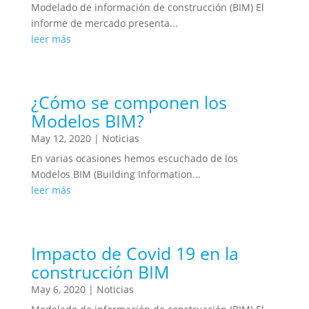
Modelado de información de construcción (BIM) El
informe de mercado presenta...
leer más
¿Cómo se componen los
Modelos BIM?
May 12, 2020
|
Noticias
En varias ocasiones hemos escuchado de los
Modelos BIM (Building Information...
leer más
Impacto de Covid 19 en la
construcción BIM
May 6, 2020
|
Noticias