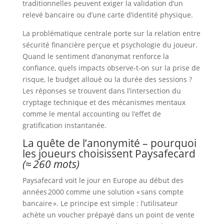
traditionnelles peuvent exiger la validation d’un
relevé bancaire ou d’une carte d’identité physique.
La problématique centrale porte sur la relation entre
sécurité financière perçue et psychologie du joueur.
Quand le sentiment d’anonymat renforce la
confiance, quels impacts observe‑t‑on sur la prise de
risque, le budget alloué ou la durée des sessions ?
Les réponses se trouvent dans l’intersection du
cryptage technique et des mécanismes mentaux
comme le mental accounting ou l’effet de
gratification instantanée.
La quête de l’anonymité – pourquoi
les joueurs choisissent Paysafecard
(≈ 260 mots)
Paysafecard voit le jour en Europe au début des
années 2000 comme une solution « sans compte
bancaire ». Le principe est simple : l’utilisateur
achète un voucher prépayé dans un point de vente