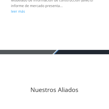
Modelado de información de construcción (BIM) El
informe de mercado presenta...
leer más
Nuestros Aliados