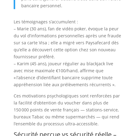
bancaire personnel.
Les témoignages s’accumulent :
– Marie (30 ans), fan de vidéo poker, évoque la peur
du vol d’informations personnelles après une fraude
sur sa carte Visa ; elle a migré vers Paysafecard dès
qu’elle a découvert cette option chez son nouveau
fournisseur préféré.
– Karim (45 ans), joueur régulier au blackjack live
avec mise maximale €100/hand, affirme que
« l’absence d’identifiant bancaire supprime toute
appréhension liée aux prélèvements récurrents ».
Ces motivations psychologiques sont renforcées par
la facilité d’obtention du voucher dans plus de
150 000 points de vente français — stations-service,
bureaux Tabac ou même supermarchés — qui rend
l’ensemble du processus ultra‑accessible.
Sécurité perçue vs sécurité réelle –