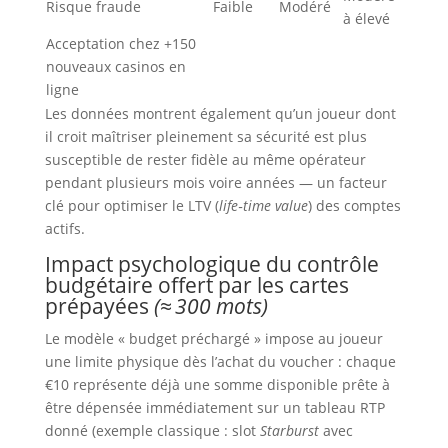
Risque fraude
Faible
Modéré
à élevé
Acceptation chez +150
nouveaux casinos en
ligne
Les données montrent également qu’un joueur dont
il croit maîtriser pleinement sa sécurité est plus
susceptible de rester fidèle au même opérateur
pendant plusieurs mois voire années — un facteur
clé pour optimiser le LTV (
life‑time value
) des comptes
actifs.
Impact psychologique du contrôle
budgétaire offert par les cartes
prépayées
(≈ 300 mots)
Le modèle « budget préchargé » impose au joueur
une limite physique dès l’achat du voucher : chaque
€10 représente déjà une somme disponible prête à
être dépensée immédiatement sur un tableau RTP
donné (exemple classique : slot
Starburst
avec