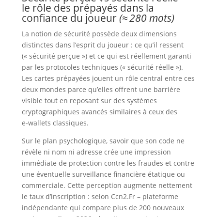
le rôle des prépayés dans la
confiance du joueur
(≈ 280 mots)
La notion de sécurité possède deux dimensions
distinctes dans l’esprit du joueur : ce qu’il ressent
(« sécurité perçue ») et ce qui est réellement garanti
par les protocoles techniques (« sécurité réelle »).
Les cartes prépayées jouent un rôle central entre ces
deux mondes parce qu’elles offrent une barrière
visible tout en reposant sur des systèmes
cryptographiques avancés similaires à ceux des
e‑wallets classiques.
Sur le plan psychologique, savoir que son code ne
révèle ni nom ni adresse crée une impression
immédiate de protection contre les fraudes et contre
une éventuelle surveillance financière étatique ou
commerciale. Cette perception augmente nettement
le taux d’inscription : selon Ccn2.Fr – plateforme
indépendante qui compare plus de 200 nouveaux