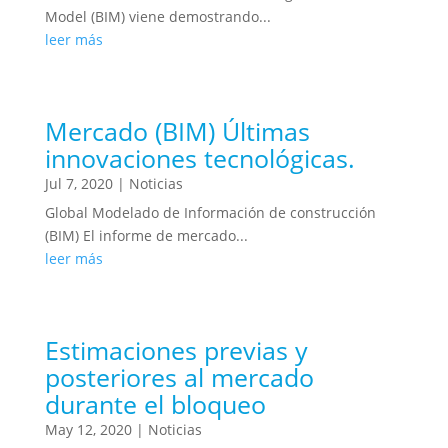
Model (BIM) viene demostrando...
leer más
Mercado (BIM) Últimas
innovaciones tecnológicas.
Jul 7, 2020
|
Noticias
Global Modelado de Información de construcción
(BIM) El informe de mercado...
leer más
Estimaciones previas y
posteriores al mercado
durante el bloqueo
May 12, 2020
|
Noticias