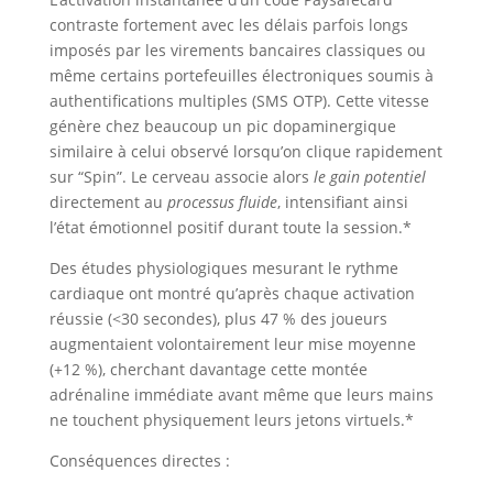
contraste fortement avec les délais parfois longs
imposés par les virements bancaires classiques ou
même certains portefeuilles électroniques soumis à
authentifications multiples (SMS OTP). Cette vitesse
génère chez beaucoup un pic dopaminergique
similaire à celui observé lorsqu’on clique rapidement
sur “Spin”. Le cerveau associe alors
le gain potentiel
directement au
processus fluide
, intensifiant ainsi
l’état émotionnel positif durant toute la session.*
Des études physiologiques mesurant le rythme
cardiaque ont montré qu’après chaque activation
réussie (<30 secondes), plus 47 % des joueurs
augmentaient volontairement leur mise moyenne
(+12 %), cherchant davantage cette montée
adrénaline immédiate avant même que leurs mains
ne touchent physiquement leurs jetons virtuels.*
Conséquences directes :