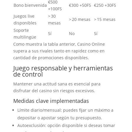
€500
Bono bienvenida
€300 +50FS
€250 +30FS
+100FS
Juegos live
> 30
> 20 mesas
> 15 mesas
disponibles
mesas
Soporte
Sí
No
Sí
multilingüe
Como muestra la tabla anterior, Casino Online
supera a sus rivales tanto en rapidez como en
cantidad de promociones disponibles.
Juego responsable y herramientas
de control
Mantener una actitud sana es esencial para
disfrutar del casino sin riesgos excesivos.
Medidas clave implementadas
Límite diario/mensual: puedes fijar un máximo a
depositar o apostar según tu presupuesto.
Autoexclusión: opción disponible si deseas tomar