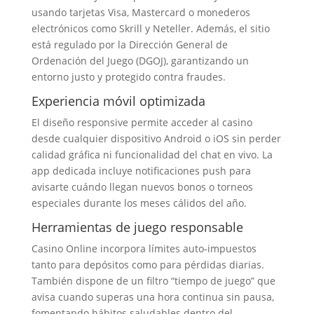
usando tarjetas Visa, Mastercard o monederos
electrónicos como Skrill y Neteller. Además, el sitio
está regulado por la Dirección General de
Ordenación del Juego (DGOJ), garantizando un
entorno justo y protegido contra fraudes.
Experiencia móvil optimizada
El diseño responsive permite acceder al casino
desde cualquier dispositivo Android o iOS sin perder
calidad gráfica ni funcionalidad del chat en vivo. La
app dedicada incluye notificaciones push para
avisarte cuándo llegan nuevos bonos o torneos
especiales durante los meses cálidos del año.
Herramientas de juego responsable
Casino Online incorpora límites auto‑impuestos
tanto para depósitos como para pérdidas diarias.
También dispone de un filtro “tiempo de juego” que
avisa cuando superas una hora continua sin pausa,
fomentando hábitos saludables dentro del