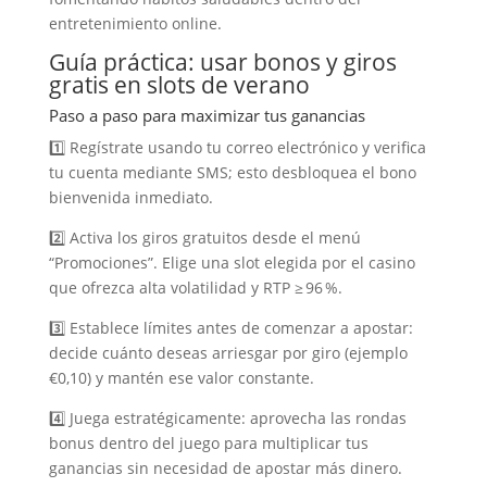
entretenimiento online.
Guía práctica: usar bonos y giros
gratis en slots de verano
Paso a paso para maximizar tus ganancias
1️⃣ Regístrate usando tu correo electrónico y verifica
tu cuenta mediante SMS; esto desbloquea el bono
bienvenida inmediato.
2️⃣ Activa los giros gratuitos desde el menú
“Promociones”. Elige una slot elegida por el casino
que ofrezca alta volatilidad y RTP ≥ 96 %.
3️⃣ Establece límites antes de comenzar a apostar:
decide cuánto deseas arriesgar por giro (ejemplo
€0,10) y mantén ese valor constante.
4️⃣ Juega estratégicamente: aprovecha las rondas
bonus dentro del juego para multiplicar tus
ganancias sin necesidad de apostar más dinero.