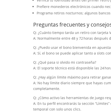
Verifica tu identidad antes del primer retir
Prefiere monederos electrónicos cuando nec
Programa retiros nocturnos; algunos bancos 
Preguntas frecuentes y consejos
Q: ¿Cuánto tiempo tarda un retiro con tarjeta V
A: Normalmente entre 48 y 72 horas después de
Q: ¿Puedo usar el bono bienvenida en apuesta
A: Sí, el bono se puede aplicar tanto a slots c
Q: ¿Qué pasa si olvido mi contraseña?
A: El soporte técnico está disponible las 24 ho
Q: ¿Hay algún límite máximo para retirar gana
A: No hay límite diario siempre que hayas cump
completamente.
Q: ¿Cómo activo las herramientas de juego re
A: En tu perfil encontrarás la sección “Límite
temporal con solo unos clics.