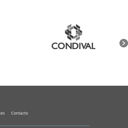
tes
Contacto