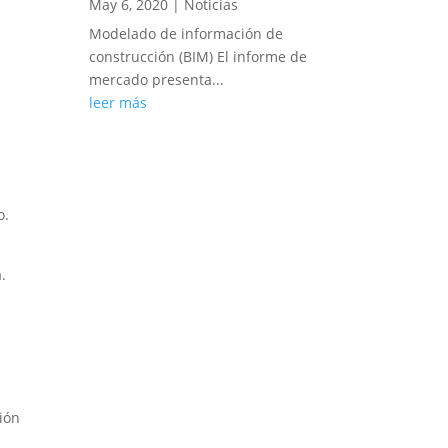
May 6, 2020
|
Noticias
Modelado de información de
construcción (BIM) El informe de
mercado presenta...
leer más
o.
.
sión