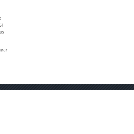
o
Si
tas
ugar