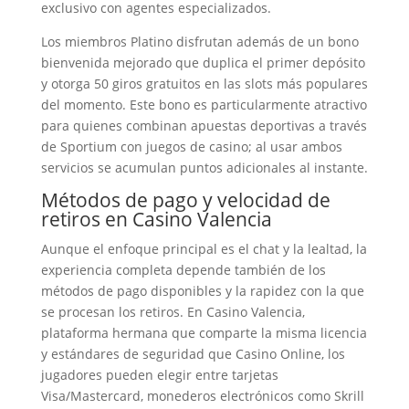
exclusivo con agentes especializados.
Los miembros Platino disfrutan además de un bono
bienvenida mejorado que duplica el primer depósito
y otorga 50 giros gratuitos en las slots más populares
del momento. Este bono es particularmente atractivo
para quienes combinan apuestas deportivas a través
de Sportium con juegos de casino; al usar ambos
servicios se acumulan puntos adicionales al instante.
Métodos de pago y velocidad de
retiros en Casino Valencia
Aunque el enfoque principal es el chat y la lealtad, la
experiencia completa depende también de los
métodos de pago disponibles y la rapidez con la que
se procesan los retiros. En Casino Valencia,
plataforma hermana que comparte la misma licencia
y estándares de seguridad que Casino Online, los
jugadores pueden elegir entre tarjetas
Visa/Mastercard, monederos electrónicos como Skrill