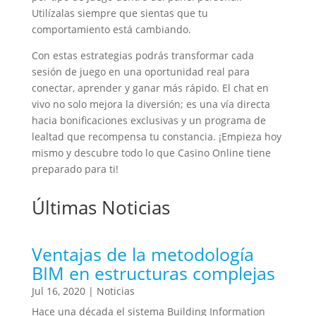
Utilízalas siempre que sientas que tu
comportamiento está cambiando.
Con estas estrategias podrás transformar cada
sesión de juego en una oportunidad real para
conectar, aprender y ganar más rápido. El chat en
vivo no solo mejora la diversión; es una vía directa
hacia bonificaciones exclusivas y un programa de
lealtad que recompensa tu constancia. ¡Empieza hoy
mismo y descubre todo lo que Casino Online tiene
preparado para ti!
Últimas Noticias
Ventajas de la metodología
BIM en estructuras complejas
Jul 16, 2020
|
Noticias
Hace una década el sistema Building Information