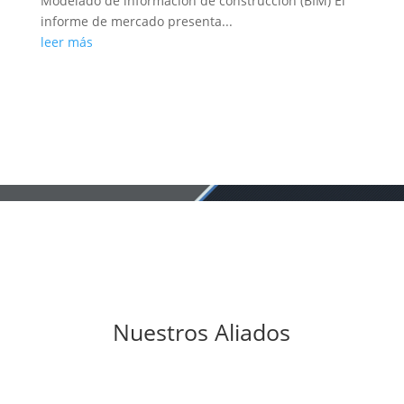
Modelado de información de construcción (BIM) El
informe de mercado presenta...
leer más
Nuestros Aliados