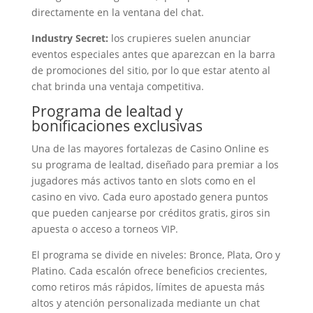
directamente en la ventana del chat.
Industry Secret:
los crupieres suelen anunciar
eventos especiales antes que aparezcan en la barra
de promociones del sitio, por lo que estar atento al
chat brinda una ventaja competitiva.
Programa de lealtad y
bonificaciones exclusivas
Una de las mayores fortalezas de Casino Online es
su programa de lealtad, diseñado para premiar a los
jugadores más activos tanto en slots como en el
casino en vivo. Cada euro apostado genera puntos
que pueden canjearse por créditos gratis, giros sin
apuesta o acceso a torneos VIP.
El programa se divide en niveles: Bronce, Plata, Oro y
Platino. Cada escalón ofrece beneficios crecientes,
como retiros más rápidos, límites de apuesta más
altos y atención personalizada mediante un chat