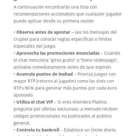
A continuación encontrarás una lista con
recomendaciones accionables que cualquier jugador
puede aplicar desde su primera sesión:
•
Observa antes de apostar
– Lee los mensajes del
crupier para conocer reglas específicas o límites
especiales del juego.
•
Aprovecha las promociones anunciadas
– Cuando
el chat menciona “giros gratis” o “bono relámpago”,
actívalos inmediatamente antes de que expiren.
•
Acumula puntos de lealtad
– Prioriza juegos con
mayor RTP (retorno al jugador) como las slots con
RTP ≥ 96 % para generar más puntos por cada euro
apostado.
•
Utiliza el chat VIP
– Si eres miembro Platino,
pregunta por ofertas exclusivas; a menudo reciben
códigos promocionales no publicados al público
general.
•
Controla tu bankroll
– Establece un límite diario