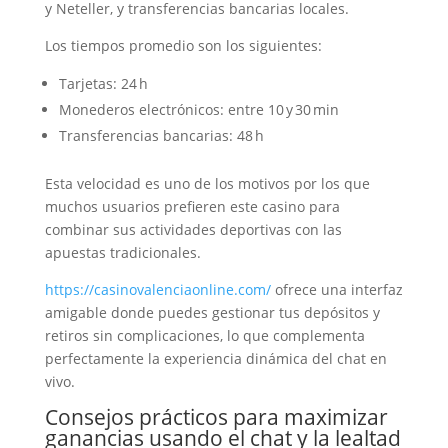
y Neteller, y transferencias bancarias locales.
Los tiempos promedio son los siguientes:
Tarjetas: 24 h
Monederos electrónicos: entre 10 y 30 min
Transferencias bancarias: 48 h
Esta velocidad es uno de los motivos por los que
muchos usuarios prefieren este casino para
combinar sus actividades deportivas con las
apuestas tradicionales.
https://casinovalenciaonline.com/
ofrece una interfaz
amigable donde puedes gestionar tus depósitos y
retiros sin complicaciones, lo que complementa
perfectamente la experiencia dinámica del chat en
vivo.
Consejos prácticos para maximizar
ganancias usando el chat y la lealtad