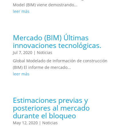
Model (BIM) viene demostrando...
leer más
Mercado (BIM) Últimas
innovaciones tecnológicas.
Jul 7, 2020
|
Noticias
Global Modelado de Información de construcción
(BIM) El informe de mercado...
leer más
Estimaciones previas y
posteriores al mercado
durante el bloqueo
May 12, 2020
|
Noticias