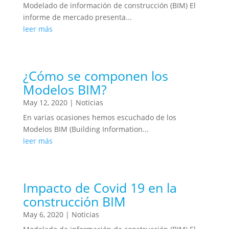
Modelado de información de construcción (BIM) El
informe de mercado presenta...
leer más
¿Cómo se componen los
Modelos BIM?
May 12, 2020
|
Noticias
En varias ocasiones hemos escuchado de los
Modelos BIM (Building Information...
leer más
Impacto de Covid 19 en la
construcción BIM
May 6, 2020
|
Noticias