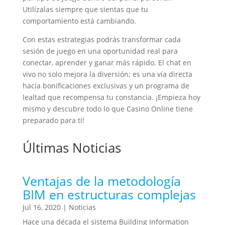
Utilízalas siempre que sientas que tu
comportamiento está cambiando.
Con estas estrategias podrás transformar cada
sesión de juego en una oportunidad real para
conectar, aprender y ganar más rápido. El chat en
vivo no solo mejora la diversión; es una vía directa
hacia bonificaciones exclusivas y un programa de
lealtad que recompensa tu constancia. ¡Empieza hoy
mismo y descubre todo lo que Casino Online tiene
preparado para ti!
Últimas Noticias
Ventajas de la metodología
BIM en estructuras complejas
Jul 16, 2020
|
Noticias
Hace una década el sistema Building Information