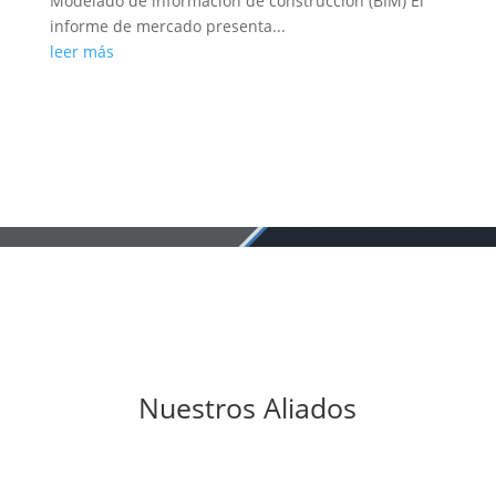
Modelado de información de construcción (BIM) El
informe de mercado presenta...
leer más
Nuestros Aliados