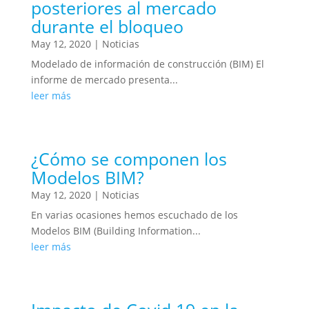
posteriores al mercado
durante el bloqueo
May 12, 2020
|
Noticias
Modelado de información de construcción (BIM) El
informe de mercado presenta...
leer más
¿Cómo se componen los
Modelos BIM?
May 12, 2020
|
Noticias
En varias ocasiones hemos escuchado de los
Modelos BIM (Building Information...
leer más