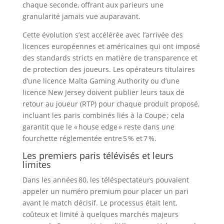
chaque seconde, offrant aux parieurs une
granularité jamais vue auparavant.
Cette évolution s’est accélérée avec l’arrivée des
licences européennes et américaines qui ont imposé
des standards stricts en matière de transparence et
de protection des joueurs. Les opérateurs titulaires
d’une licence Malta Gaming Authority ou d’une
licence New Jersey doivent publier leurs taux de
retour au joueur (RTP) pour chaque produit proposé,
incluant les paris combinés liés à la Coupe ; cela
garantit que le « house edge » reste dans une
fourchette réglementée entre 5 % et 7 %.
Les premiers paris télévisés et leurs
limites
Dans les années 80, les téléspectateurs pouvaient
appeler un numéro premium pour placer un pari
avant le match décisif. Le processus était lent,
coûteux et limité à quelques marchés majeurs