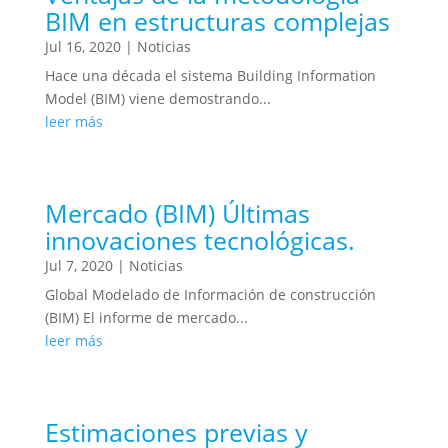
BIM en estructuras complejas
Jul 16, 2020
|
Noticias
Hace una década el sistema Building Information
Model (BIM) viene demostrando...
leer más
Mercado (BIM) Últimas
innovaciones tecnológicas.
Jul 7, 2020
|
Noticias
Global Modelado de Información de construcción
(BIM) El informe de mercado...
leer más
Estimaciones previas y