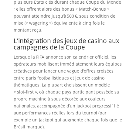
plusieurs États clés durant chaque Coupe du Monde
; elles offrent alors des bonus « Match‑Bonus »
pouvant atteindre jusqu’à 500 €, sous condition de
mise (« wagering ») équivalente à cinq fois le
montant reçu.
L’intégration des jeux de casino aux
campagnes de la Coupe
Lorsque la FIFA annonce son calendrier officiel, les
opérateurs mobilisent immédiatement leurs équipes
créatives pour lancer une vague d’offres croisées
entre paris footballistiques et jeux de casino
thématiques. La plupart choisissent un modèle
« slot‑first », où chaque pays participant possède sa
propre machine à sous décorée aux couleurs
nationales, accompagnée d’un jackpot progressif lié
aux performances réelles lors du tournoi (par
exemple un jackpot qui augmente chaque fois que le
Brésil marque).