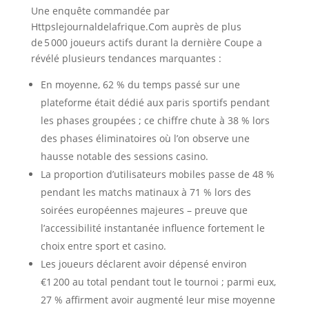
Une enquête commandée par
Httpslejournaldelafrique.Com auprès de plus
de 5 000 joueurs actifs durant la dernière Coupe a
révélé plusieurs tendances marquantes :
En moyenne, 62 % du temps passé sur une
plateforme était dédié aux paris sportifs pendant
les phases groupées ; ce chiffre chute à 38 % lors
des phases éliminatoires où l’on observe une
hausse notable des sessions casino.
La proportion d’utilisateurs mobiles passe de 48 %
pendant les matchs matinaux à 71 % lors des
soirées européennes majeures – preuve que
l’accessibilité instantanée influence fortement le
choix entre sport et casino.
Les joueurs déclarent avoir dépensé environ
€1 200 au total pendant tout le tournoi ; parmi eux,
27 % affirment avoir augmenté leur mise moyenne