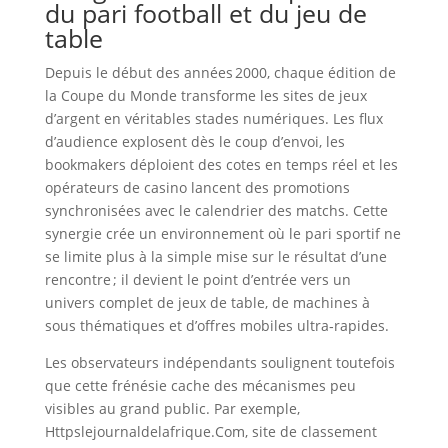
du pari football et du jeu de
table
Depuis le début des années 2000, chaque édition de
la Coupe du Monde transforme les sites de jeux
d’argent en véritables stades numériques. Les flux
d’audience explosent dès le coup d’envoi, les
bookmakers déploient des cotes en temps réel et les
opérateurs de casino lancent des promotions
synchronisées avec le calendrier des matchs. Cette
synergie crée un environnement où le pari sportif ne
se limite plus à la simple mise sur le résultat d’une
rencontre ; il devient le point d’entrée vers un
univers complet de jeux de table, de machines à
sous thématiques et d’offres mobiles ultra‑rapides.
Les observateurs indépendants soulignent toutefois
que cette frénésie cache des mécanismes peu
visibles au grand public. Par exemple,
Httpslejournaldelafrique.Com, site de classement