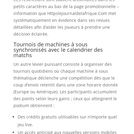
petits caractères au bas de la page promotionnelle –
information que Httpslejournaldelafrique.Com met
systématiquement en évidence dans ses revues
détaillées afin d’aider les joueurs à prendre une
décision éclairée.
Tournois de machines à sous
synchronisés avec le calendrier des
matchs
Un autre levier puissant consiste à organiser des
tournois quotidiens où chaque machine à sous
thématique déclenche une compétition dès que le
coup d’envoi retentit dans une zone horaire donnée
(Europe ou Amérique). Les participants accumulent
des points selon leurs gains ; ceux qui atteignent le
podium obtiennent :
Des crédits gratuits utilisables sur n’importe quel
jeu live.
Un accès anticipé aux nouvelles versions mobiles