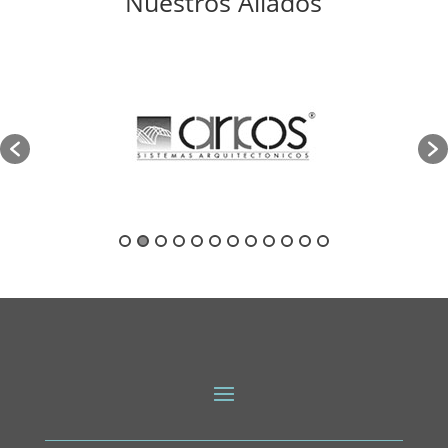
Nuestros Aliados