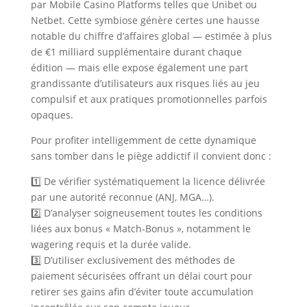
par Mobile Casino Platforms telles que Unibet ou
Netbet. Cette symbiose génère certes une hausse
notable du chiffre d’affaires global — estimée à plus
de €1 milliard supplémentaire durant chaque
édition — mais elle expose également une part
grandissante d’utilisateurs aux risques liés au jeu
compulsif et aux pratiques promotionnelles parfois
opaques.
Pour profiter intelligemment de cette dynamique
sans tomber dans le piège addictif il convient donc :
1️⃣ De vérifier systématiquement la licence délivrée
par une autorité reconnue (ANJ, MGA…).
2️⃣ D’analyser soigneusement toutes les conditions
liées aux bonus « Match‑Bonus », notamment le
wagering requis et la durée valide.
3️⃣ D’utiliser exclusivement des méthodes de
paiement sécurisées offrant un délai court pour
retirer ses gains afin d’éviter toute accumulation