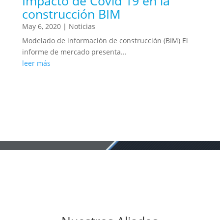
Impacto de Covid 19 en la
construcción BIM
May 6, 2020
|
Noticias
Modelado de información de construcción (BIM) El
informe de mercado presenta...
leer más