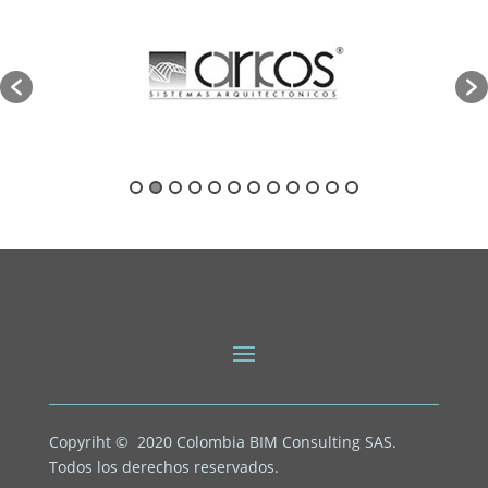
Copyriht © 2020
Colombia BIM Consulting SAS.
Todos los derechos reservados.