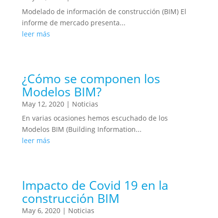
Modelado de información de construcción (BIM) El
informe de mercado presenta...
leer más
¿Cómo se componen los
Modelos BIM?
May 12, 2020
|
Noticias
En varias ocasiones hemos escuchado de los
Modelos BIM (Building Information...
leer más
Impacto de Covid 19 en la
construcción BIM
May 6, 2020
|
Noticias