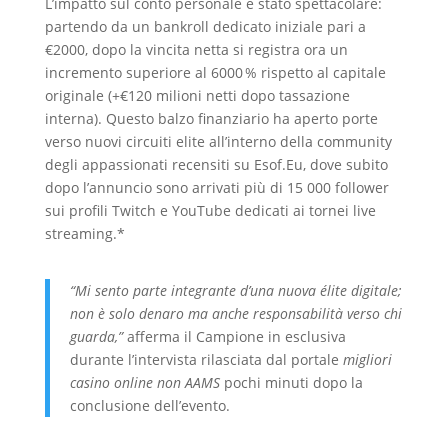
L’impatto sul conto personale è stato spettacolare:
partendo da un bankroll dedicato iniziale pari a
€2000, dopo la vincita netta si registra ora un
incremento superiore al 6000 % rispetto al capitale
originale (+€120 milioni netti dopo tassazione
interna). Questo balzo finanziario ha aperto porte
verso nuovi circuiti elite all’interno della community
degli appassionati recensiti su Esof.Eu, dove subito
dopo l’annuncio sono arrivati più di 15 000 follower
sui profili Twitch e YouTube dedicati ai tornei live
streaming.*
“Mi sento parte integrante d’una nuova élite digitale;
non è solo denaro ma anche responsabilità verso chi
guarda,”
afferma il Campione in esclusiva
durante l’intervista rilasciata dal portale
migliori
casino online non AAMS
pochi minuti dopo la
conclusione dell’evento.