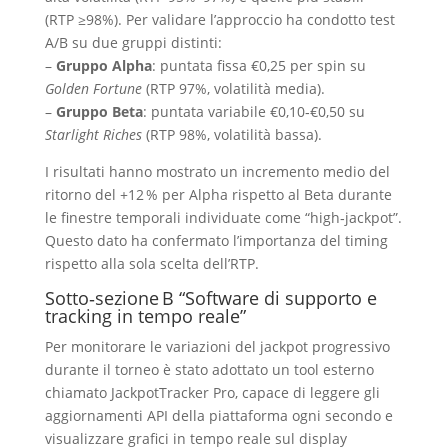
(RTP ≥98%). Per validare l’approccio ha condotto test
A/B su due gruppi distinti:
–
Gruppo Alpha
: puntata fissa €0,25 per spin su
Golden Fortune
(RTP 97%, volatilità media).
–
Gruppo Beta
: puntata variabile €0,10‑€0,50 su
Starlight Riches
(RTP 98%, volatilità bassa).
I risultati hanno mostrato un incremento medio del
ritorno del +12 % per Alpha rispetto al Beta durante
le finestre temporali individuate come “high‑jackpot”.
Questo dato ha confermato l’importanza del timing
rispetto alla sola scelta dell’RTP.
Sotto‑sezione B “Software di supporto e
tracking in tempo reale”
Per monitorare le variazioni del jackpot progressivo
durante il torneo è stato adottato un tool esterno
chiamato JackpotTracker Pro, capace di leggere gli
aggiornamenti API della piattaforma ogni secondo e
visualizzare grafici in tempo reale sul display