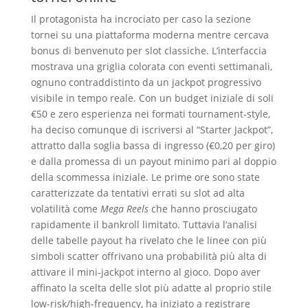
Il protagonista ha incrociato per caso la sezione
tornei su una piattaforma moderna mentre cercava
bonus di benvenuto per slot classiche. L’interfaccia
mostrava una griglia colorata con eventi settimanali,
ognuno contraddistinto da un jackpot progressivo
visibile in tempo reale. Con un budget iniziale di soli
€50 e zero esperienza nei formati tournament‑style,
ha deciso comunque di iscriversi al “Starter Jackpot”,
attratto dalla soglia bassa di ingresso (€0,20 per giro)
e dalla promessa di un payout minimo pari al doppio
della scommessa iniziale. Le prime ore sono state
caratterizzate da tentativi errati su slot ad alta
volatilità come
Mega Reels
che hanno prosciugato
rapidamente il bankroll limitato. Tuttavia l’analisi
delle tabelle payout ha rivelato che le linee con più
simboli scatter offrivano una probabilità più alta di
attivare il mini‑jackpot interno al gioco. Dopo aver
affinato la scelta delle slot più adatte al proprio stile
low‑risk/high‑frequency, ha iniziato a registrare