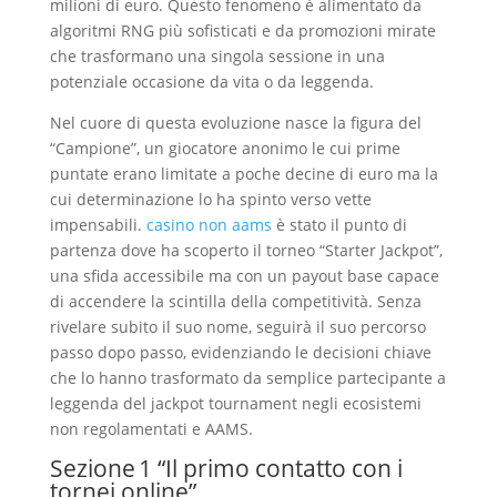
milioni di euro. Questo fenomeno è alimentato da
algoritmi RNG più sofisticati e da promozioni mirate
che trasformano una singola sessione in una
potenziale occasione da vita o da leggenda.
Nel cuore di questa evoluzione nasce la figura del
“Campione”, un giocatore anonimo le cui prime
puntate erano limitate a poche decine di euro ma la
cui determinazione lo ha spinto verso vette
impensabili.
casino non aams
è stato il punto di
partenza dove ha scoperto il torneo “Starter Jackpot”,
una sfida accessibile ma con un payout base capace
di accendere la scintilla della competitività. Senza
rivelare subito il suo nome, seguirà il suo percorso
passo dopo passo, evidenziando le decisioni chiave
che lo hanno trasformato da semplice partecipante a
leggenda del jackpot tournament negli ecosistemi
non regolamentati e AAMS.
Sezione 1 “Il primo contatto con i
tornei online”