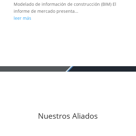
Modelado de información de construcción (BIM) El
informe de mercado presenta...
leer más
Nuestros Aliados