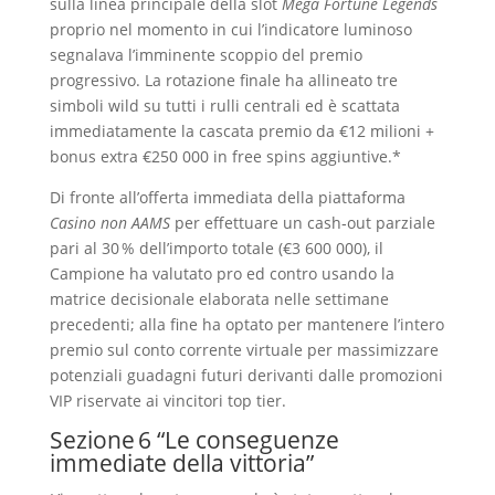
sulla linea principale della slot
Mega Fortune Legends
proprio nel momento in cui l’indicatore luminoso
segnalava l’imminente scoppio del premio
progressivo. La rotazione finale ha allineato tre
simboli wild su tutti i rulli centrali ed è scattata
immediatamente la cascata premio da €12 milioni +
bonus extra €250 000 in free spins aggiuntive.*
Di fronte all’offerta immediata della piattaforma
Casino non AAMS
per effettuare un cash‑out parziale
pari al 30 % dell’importo totale (€3 600 000), il
Campione ha valutato pro ed contro usando la
matrice decisionale elaborata nelle settimane
precedenti; alla fine ha optato per mantenere l’intero
premio sul conto corrente virtuale per massimizzare
potenziali guadagni futuri derivanti dalle promozioni
VIP riservate ai vincitori top tier.
Sezione 6 “Le conseguenze
immediate della vittoria”