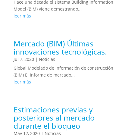
Hace una década el sistema Building Information
Model (BIM) viene demostrando...
leer más
Mercado (BIM) Últimas
innovaciones tecnológicas.
Jul 7, 2020
|
Noticias
Global Modelado de Información de construcción
(BIM) El informe de mercado...
leer más
Estimaciones previas y
posteriores al mercado
durante el bloqueo
May 12, 2020
|
Noticias