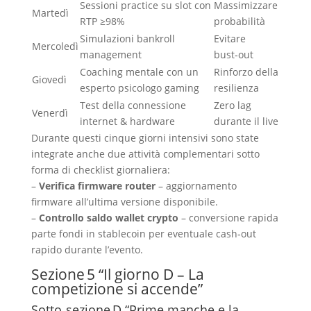
Sessioni practice su slot con
Massimizzare
Martedì
RTP ≥98%
probabilità
Simulazioni bankroll
Evitare
Mercoledì
management
bust‑out
Coaching mentale con un
Rinforzo della
Giovedì
esperto psicologo gaming
resilienza
Test della connessione
Zero lag
Venerdì
internet & hardware
durante il live
Durante questi cinque giorni intensivi sono state
integrate anche due attività complementari sotto
forma di checklist giornaliera:
–
Verifica firmware router
– aggiornamento
firmware all’ultima versione disponibile.
–
Controllo saldo wallet crypto
– conversione rapida
parte fondi in stablecoin per eventuale cash‑out
rapido durante l’evento.
Sezione 5 “Il giorno D – La
competizione si accende”
Sotto‑sezione D “Prime manche e la