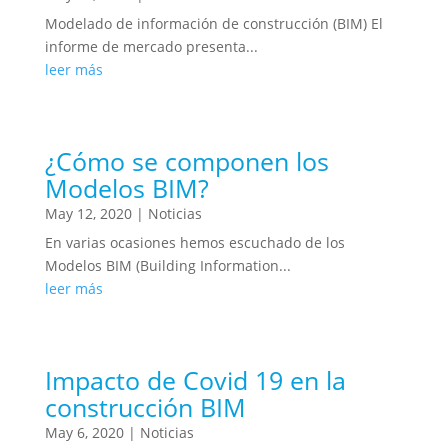
Modelado de información de construcción (BIM) El
informe de mercado presenta...
leer más
¿Cómo se componen los
Modelos BIM?
May 12, 2020
|
Noticias
En varias ocasiones hemos escuchado de los
Modelos BIM (Building Information...
leer más
Impacto de Covid 19 en la
construcción BIM
May 6, 2020
|
Noticias