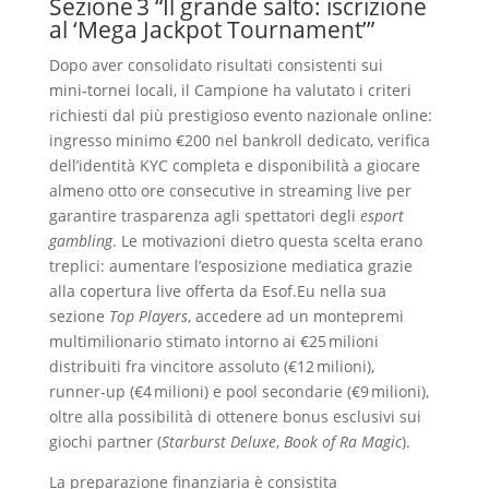
Sezione 3 “Il grande salto: iscrizione
al ‘Mega Jackpot Tournament’”
Dopo aver consolidato risultati consistenti sui
mini‑tornei locali, il Campione ha valutato i criteri
richiesti dal più prestigioso evento nazionale online:
ingresso minimo €200 nel bankroll dedicato, verifica
dell’identità KYC completa e disponibilità a giocare
almeno otto ore consecutive in streaming live per
garantire trasparenza agli spettatori degli
esport
gambling
. Le motivazioni dietro questa scelta erano
treplici: aumentare l’esposizione mediatica grazie
alla copertura live offerta da Esof.Eu nella sua
sezione
Top Players
, accedere ad un montepremi
multimilionario stimato intorno ai €25 milioni
distribuiti fra vincitore assoluto (€12 milioni),
runner‑up (€4 milioni) e pool secondarie (€9 milioni),
oltre alla possibilità di ottenere bonus esclusivi sui
giochi partner (
Starburst Deluxe
,
Book of Ra Magic
).
La preparazione finanziaria è consistita