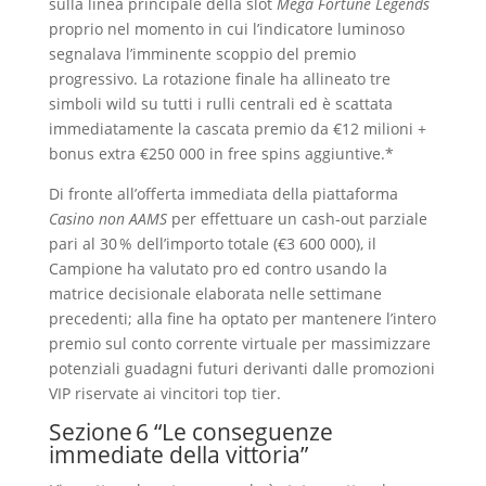
sulla linea principale della slot
Mega Fortune Legends
proprio nel momento in cui l’indicatore luminoso
segnalava l’imminente scoppio del premio
progressivo. La rotazione finale ha allineato tre
simboli wild su tutti i rulli centrali ed è scattata
immediatamente la cascata premio da €12 milioni +
bonus extra €250 000 in free spins aggiuntive.*
Di fronte all’offerta immediata della piattaforma
Casino non AAMS
per effettuare un cash‑out parziale
pari al 30 % dell’importo totale (€3 600 000), il
Campione ha valutato pro ed contro usando la
matrice decisionale elaborata nelle settimane
precedenti; alla fine ha optato per mantenere l’intero
premio sul conto corrente virtuale per massimizzare
potenziali guadagni futuri derivanti dalle promozioni
VIP riservate ai vincitori top tier.
Sezione 6 “Le conseguenze
immediate della vittoria”