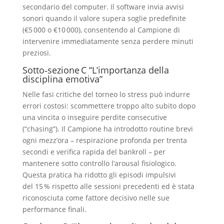
secondario del computer. Il software invia avvisi
sonori quando il valore supera soglie predefinite
(€5 000 o €10 000), consentendo al Campione di
intervenire immediatamente senza perdere minuti
preziosi.
Sotto‑sezione C “L’importanza della
disciplina emotiva”
Nelle fasi critiche del torneo lo stress può indurre
errori costosi: scommettere troppo alto subito dopo
una vincita o inseguire perdite consecutive
(“chasing”). Il Campione ha introdotto routine brevi
ogni mezz’ora – respirazione profonda per trenta
secondi e verifica rapida del bankroll – per
mantenere sotto controllo l’arousal fisiologico.
Questa pratica ha ridotto gli episodi impulsivi
del 15 % rispetto alle sessioni precedenti ed è stata
riconosciuta come fattore decisivo nelle sue
performance finali.