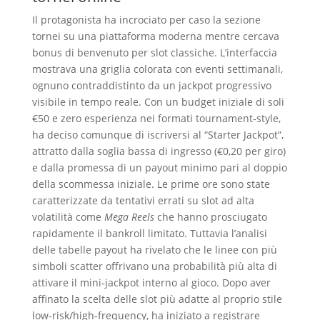
Il protagonista ha incrociato per caso la sezione
tornei su una piattaforma moderna mentre cercava
bonus di benvenuto per slot classiche. L’interfaccia
mostrava una griglia colorata con eventi settimanali,
ognuno contraddistinto da un jackpot progressivo
visibile in tempo reale. Con un budget iniziale di soli
€50 e zero esperienza nei formati tournament‑style,
ha deciso comunque di iscriversi al “Starter Jackpot”,
attratto dalla soglia bassa di ingresso (€0,20 per giro)
e dalla promessa di un payout minimo pari al doppio
della scommessa iniziale. Le prime ore sono state
caratterizzate da tentativi errati su slot ad alta
volatilità come
Mega Reels
che hanno prosciugato
rapidamente il bankroll limitato. Tuttavia l’analisi
delle tabelle payout ha rivelato che le linee con più
simboli scatter offrivano una probabilità più alta di
attivare il mini‑jackpot interno al gioco. Dopo aver
affinato la scelta delle slot più adatte al proprio stile
low‑risk/high‑frequency, ha iniziato a registrare