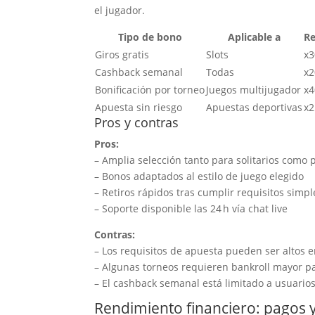
el jugador.
Tipo de bono
Aplicable a
Re
Giros gratis
Slots
x3
Cashback semanal
Todas
x2
Bonificación por torneo
Juegos multijugador
x4
Apuesta sin riesgo
Apuestas deportivas
x2
Pros y contras
Pros:
– Amplia selección tanto para solitarios como
– Bonos adaptados al estilo de juego elegido
– Retiros rápidos tras cumplir requisitos simpl
– Soporte disponible las 24 h vía chat live
Contras:
– Los requisitos de apuesta pueden ser altos 
– Algunas torneos requieren bankroll mayor p
– El cashback semanal está limitado a usuario
Rendimiento financiero: pagos 