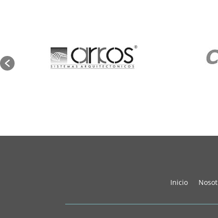
Inicio
Nosot