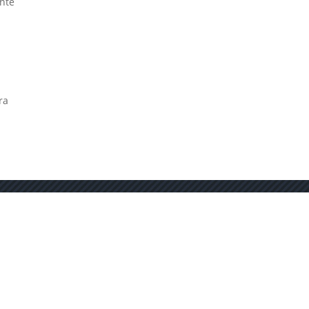
ante
ra