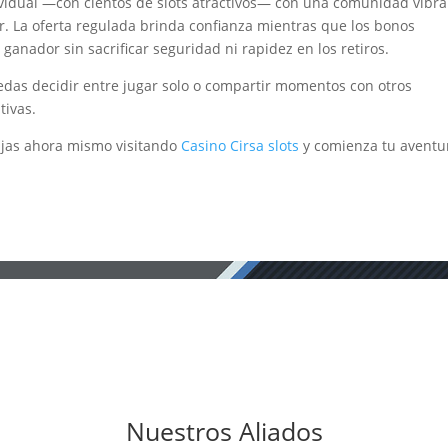
ividual —con cientos de slots atractivos— con una comunidad vibr
or. La oferta regulada brinda confianza mientras que los bonos
ganador sin sacrificar seguridad ni rapidez en los retiros.
das decidir entre jugar solo o compartir momentos con otros
tivas.
tajas ahora mismo visitando
Casino Cirsa slots
y comienza tu aventu
Nuestros Aliados