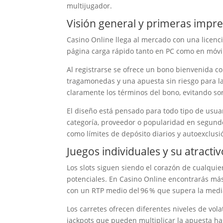
multijugador.
Visión general y primeras impr
Casino Online llega al mercado con una licenci
página carga rápido tanto en PC como en móvile
Al registrarse se ofrece un bono bienvenida c
tragamonedas y una apuesta sin riesgo para l
claramente los términos del bono, evitando s
El diseño está pensado para todo tipo de usuari
categoría, proveedor o popularidad en segund
como límites de depósito diarios y autoexclusió
Juegos individuales y su atractiv
Los slots siguen siendo el corazón de cualqui
potenciales. En Casino Online encontrarás más
con un RTP medio del 96 % que supera la media
Los carretes ofrecen diferentes niveles de vol
jackpots que pueden multiplicar la apuesta ha