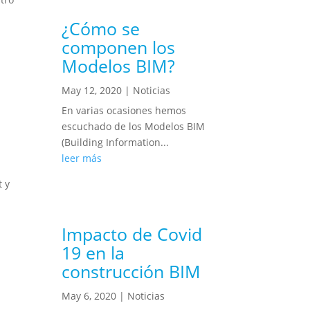
¿Cómo se
componen los
Modelos BIM?
May 12, 2020
|
Noticias
En varias ocasiones hemos
escuchado de los Modelos BIM
(Building Information...
leer más
t y
Impacto de Covid
19 en la
construcción BIM
May 6, 2020
|
Noticias