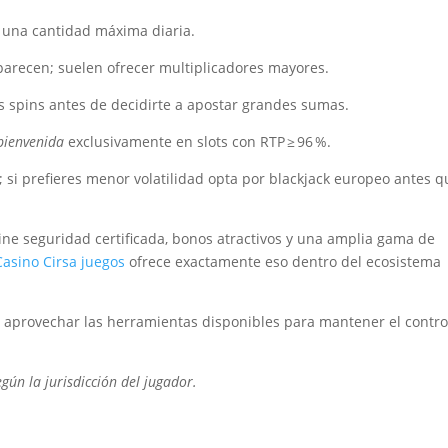
o una cantidad máxima diaria.
aparecen; suelen ofrecer multiplicadores mayores.
os spins antes de decidirte a apostar grandes sumas.
bienvenida
exclusivamente en slots con RTP ≥ 96 %.
 si prefieres menor volatilidad opta por blackjack europeo antes q
ne seguridad certificada, bonos atractivos y una amplia gama de
Casino Cirsa juegos
ofrece exactamente eso dentro del ecosistema
 aprovechar las herramientas disponibles para mantener el contro
gún la jurisdicción del jugador.