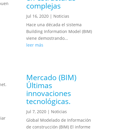
 buen
complejas
Jul 16, 2020
|
Noticias
Hace una década el sistema
Building Information Model (BIM)
viene demostrando...
leer más
Mercado (BIM)
Últimas
net.
innovaciones
tecnológicas.
Jul 7, 2020
|
Noticias
iar
Global Modelado de Información
de construcción (BIM) El informe