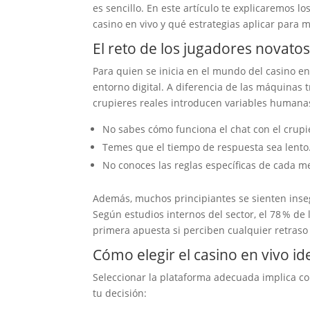
es sencillo. En este artículo te explicaremos 
casino en vivo y qué estrategias aplicar para
El reto de los jugadores novatos
Para quien se inicia en el mundo del casino en 
entorno digital. A diferencia de las máquinas 
crupieres reales introducen variables human
No sabes cómo funciona el chat con el crupi
Temes que el tiempo de respuesta sea lento
No conoces las reglas específicas de cada m
Además, muchos principiantes se sienten inseg
Según estudios internos del sector, el 78 % d
primera apuesta si perciben cualquier retraso 
Cómo elegir el casino en vivo ide
Seleccionar la plataforma adecuada implica com
tu decisión: