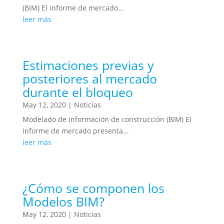
(BIM) El informe de mercado...
leer más
Estimaciones previas y
posteriores al mercado
durante el bloqueo
May 12, 2020
|
Noticias
Modelado de información de construcción (BIM) El
informe de mercado presenta...
leer más
¿Cómo se componen los
Modelos BIM?
May 12, 2020
|
Noticias