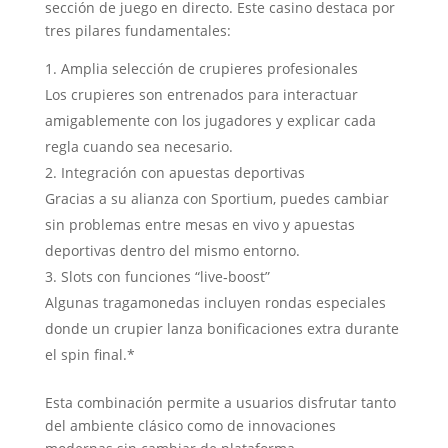
sección de juego en directo. Este casino destaca por
tres pilares fundamentales:
Amplia selección de crupieres profesionales
Los crupieres son entrenados para interactuar
amigablemente con los jugadores y explicar cada
regla cuando sea necesario.
Integración con apuestas deportivas
Gracias a su alianza con Sportium, puedes cambiar
sin problemas entre mesas en vivo y apuestas
deportivas dentro del mismo entorno.
Slots con funciones “live‑boost”
Algunas tragamonedas incluyen rondas especiales
donde un crupier lanza bonificaciones extra durante
el spin final.*
Esta combinación permite a usuarios disfrutar tanto
del ambiente clásico como de innovaciones