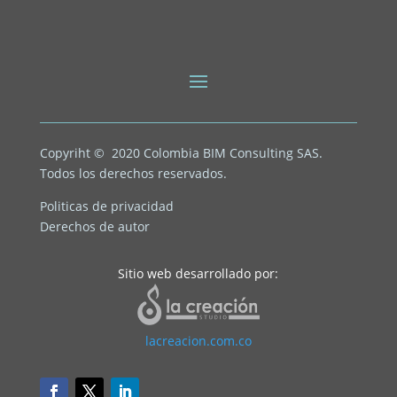
Copyriht © 2020
Colombia BIM Consulting SAS.
Todos los derechos reservados.
Politicas de privacidad
Derechos de autor
Sitio web desarrollado por:
lacreacion.com.co