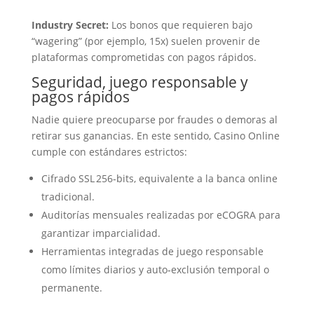
Industry Secret:
Los bonos que requieren bajo
“wagering” (por ejemplo, 15x) suelen provenir de
plataformas comprometidas con pagos rápidos.
Seguridad, juego responsable y
pagos rápidos
Nadie quiere preocuparse por fraudes o demoras al
retirar sus ganancias. En este sentido, Casino Online
cumple con estándares estrictos:
Cifrado SSL 256‑bits, equivalente a la banca online
tradicional.
Auditorías mensuales realizadas por eCOGRA para
garantizar imparcialidad.
Herramientas integradas de juego responsable
como límites diarios y auto‑exclusión temporal o
permanente.