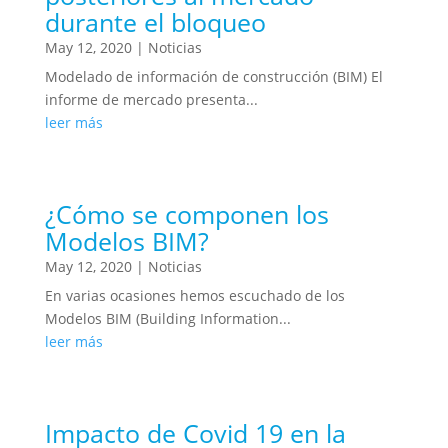
durante el bloqueo
May 12, 2020
|
Noticias
Modelado de información de construcción (BIM) El
informe de mercado presenta...
leer más
¿Cómo se componen los
Modelos BIM?
May 12, 2020
|
Noticias
En varias ocasiones hemos escuchado de los
Modelos BIM (Building Information...
leer más
Impacto de Covid 19 en la