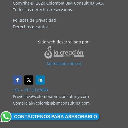
Copyriht © 2020
Colombia BIM Consulting SAS.
Todos los derechos reservados.
Politicas de privacidad
Derechos de autor
Sitio web desarrollado por:
lacreacion.com.co
+57 – 311 2127889
Proyectos@colombiabimconsulting.com
Comercial@colombiabimconsulting.com