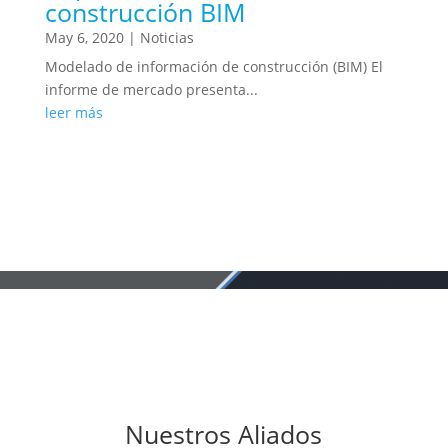
construcción BIM
May 6, 2020
|
Noticias
Modelado de información de construcción (BIM) El
informe de mercado presenta...
leer más
Nuestros Aliados