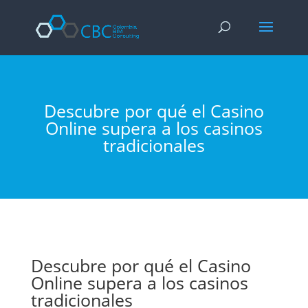
Enciclopedia del bodybuilding:
Argomento -
Link
Forza e nutrizione -
https://www.nsca.com/education/articles/ptq/nu
Ipertrofia avanzata -
https://www.youtube.com/watch?v=8caF1Keg
Miglior sito per l'acquisto di prodotti farmacologici -
https://steroid
Descubre por qué el Casino
Online supera a los casinos
tradicionales
Descubre por qué el Casino
Online supera a los casinos
tradicionales