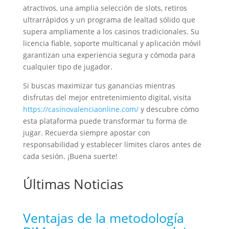
atractivos, una amplia selección de slots, retiros
ultrarrápidos y un programa de lealtad sólido que
supera ampliamente a los casinos tradicionales. Su
licencia fiable, soporte multicanal y aplicación móvil
garantizan una experiencia segura y cómoda para
cualquier tipo de jugador.
Si buscas maximizar tus ganancias mientras
disfrutas del mejor entretenimiento digital, visita
https://casinovalenciaonline.com/
y descubre cómo
esta plataforma puede transformar tu forma de
jugar. Recuerda siempre apostar con
responsabilidad y establecer límites claros antes de
cada sesión. ¡Buena suerte!
Últimas Noticias
Ventajas de la metodología