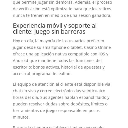
que permite jugar sin demoras. Además, el proceso
de verificación está optimizado para que los retiros
nunca te frenen en medio de una sesión ganadora.
Experiencia móvil y soporte al
cliente: juego sin barreras
Hoy en día, la mayoría de los usuarios prefieren
jugar desde su smartphone o tablet. Casino Online
ofrece una aplicación nativa compatible con iOS y
Android que mantiene todas las funciones del
escritorio: bonos activos, historial de apuestas y
acceso al programa de lealtad.
El equipo de atención al cliente está disponible vía
chat en vivo y correo electrónico las veinticuatro
horas del día. Sus agentes hablan español fluido y
pueden resolver dudas sobre depósitos, límites o
herramientas de juego responsable en pocos
minutos.
Recuerda siempre establecer límites personales