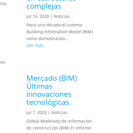
ros.
complejas
Jul 16, 2020
|
Noticias
Hace una década el sistema
Building Information Model (BIM)
viene demostrando...
leer más
nos
Mercado (BIM)
Últimas
innovaciones
tecnológicas.
Jul 7, 2020
|
Noticias
Global Modelado de Información
de construcción (BIM) El informe