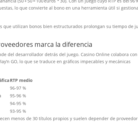
anancia (50 + 50 = 100 euros * 30). Con un juego cuyo RTP es del 96 
estas, lo que convierte al bono en una herramienta útil si gestion
res que utilizan bonos bien estructurados prolongan su tiempo de j
roveedores marca la diferencia
ende del desarrollador detrás del juego. Casino Online colabora con
lay’n GO, lo que se traduce en gráficos impecables y mecánicas
áfica
RTP medio
96‑97 %
a
95‑96 %
94‑95 %
93‑95 %
ecen menos de 30 títulos propios y suelen depender de proveedo