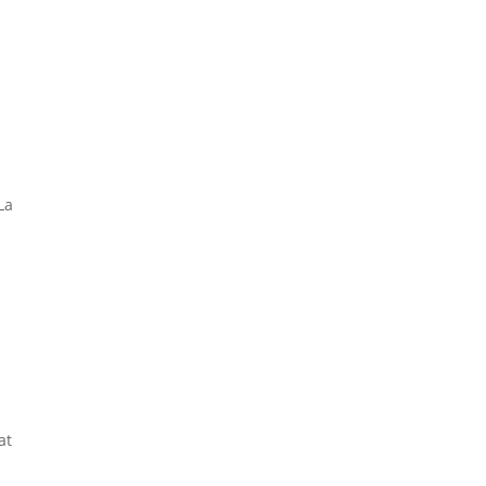
La
at