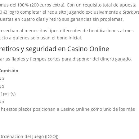
nus del 100 % (200 euros extra). Con un requisito total de apuesta
0 €) logró completar el requisito jugando exclusivamente a
Starbur
uestas en cuatro días y retiró sus ganancias sin problemas.
rovechan al menos dos tipos diferentes de bonificaciones al mes
to a quienes solo usan el bono inicial.
etiros y seguridad en Casino Online
arias fiables y tiempos cortos para disponer del dinero ganado.
Comisión
No
No
Sí (≈1 %)
No
 h) estos plazos posicionan a Casino Online como uno de los más
 Ordenación del Juego (DGOJ).