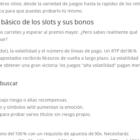
tros sitios, desde la variedad de juegos hasta la rapidez de los reti
ica para que puedas probarlo tú mismo.
 básico de los slots y sus bonos
os carretes y esperar al premio mayor. ¿Pero sabes realmente qué
nar?
dor), la volatilidad y el número de líneas de pago. Un RTP del 96 %
apostados recibirás 96 euros de vuelta a largo plazo. La volatilidad
obtener una gran victoria; los juegos “alta volatilidad” pagan me
 buscar
 bajo riesgo o altas recompensas.
res y símbolos wild aumentan la emoción.
ara probar varios títulos sin riesgo propio.
ono del 100 % con un requisito de apuesta de 30x. Necesitarás