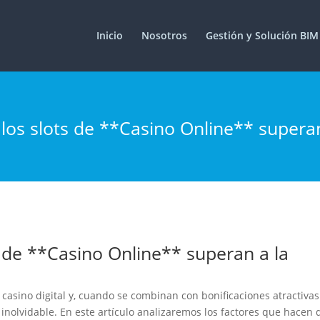
Inicio
Nosotros
Gestión y Solución BIM
trition-in-strength-sport/
2XU
ilegalionline.it/
los slots de **Casino Online** supera
 de **Casino Online** superan a la
casino digital y, cuando se combinan con bonificaciones atractivas
e inolvidable. En este artículo analizaremos los factores que hacen