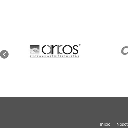
Inicio
Nosot