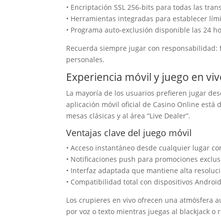
• Encriptación SSL 256‑bits para todas las tran
• Herramientas integradas para establecer lím
• Programa auto‑exclusión disponible las 24 ho
Recuerda siempre jugar con responsabilidad: fi
personales.
Experiencia móvil y juego en viv
La mayoría de los usuarios prefieren jugar des
aplicación móvil oficial de Casino Online está 
mesas clásicas y al área “Live Dealer”.
Ventajas clave del juego móvil
• Acceso instantáneo desde cualquier lugar co
• Notificaciones push para promociones exclus
• Interfaz adaptada que mantiene alta resoluc
• Compatibilidad total con dispositivos Androi
Los crupieres en vivo ofrecen una atmósfera au
por voz o texto mientras juegas al blackjack o 