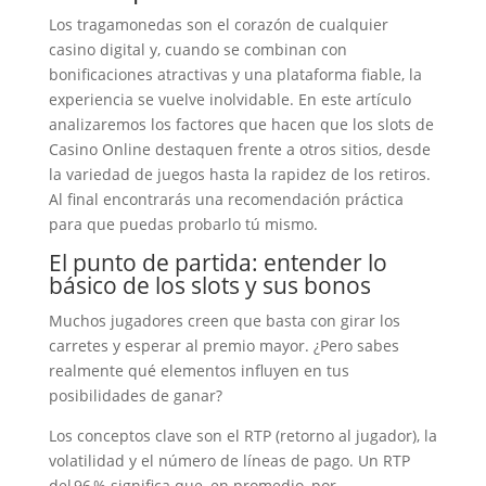
Los tragamonedas son el corazón de cualquier
casino digital y, cuando se combinan con
bonificaciones atractivas y una plataforma fiable, la
experiencia se vuelve inolvidable. En este artículo
analizaremos los factores que hacen que los slots de
Casino Online destaquen frente a otros sitios, desde
la variedad de juegos hasta la rapidez de los retiros.
Al final encontrarás una recomendación práctica
para que puedas probarlo tú mismo.
El punto de partida: entender lo
básico de los slots y sus bonos
Muchos jugadores creen que basta con girar los
carretes y esperar al premio mayor. ¿Pero sabes
realmente qué elementos influyen en tus
posibilidades de ganar?
Los conceptos clave son el RTP (retorno al jugador), la
volatilidad y el número de líneas de pago. Un RTP
del 96 % significa que, en promedio, por