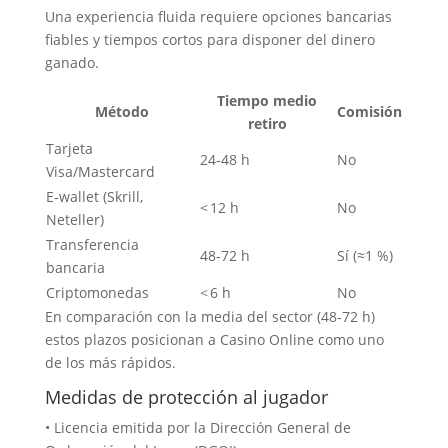
Una experiencia fluida requiere opciones bancarias
fiables y tiempos cortos para disponer del dinero
ganado.
Tiempo medio
Método
Comisión
retiro
Tarjeta
24‑48 h
No
Visa/Mastercard
E‑wallet (Skrill,
< 12 h
No
Neteller)
Transferencia
48‑72 h
Sí (≈1 %)
bancaria
Criptomonedas
< 6 h
No
En comparación con la media del sector (48‑72 h)
estos plazos posicionan a Casino Online como uno
de los más rápidos.
Medidas de protección al jugador
• Licencia emitida por la Dirección General de