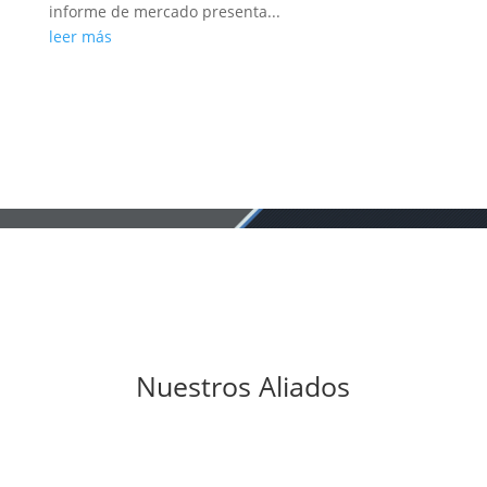
informe de mercado presenta...
leer más
Nuestros Aliados