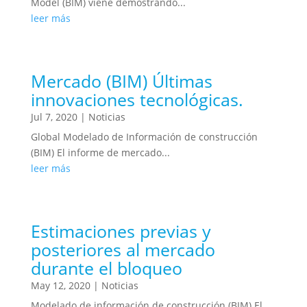
Model (BIM) viene demostrando...
leer más
Mercado (BIM) Últimas
innovaciones tecnológicas.
Jul 7, 2020
|
Noticias
Global Modelado de Información de construcción
(BIM) El informe de mercado...
leer más
Estimaciones previas y
posteriores al mercado
durante el bloqueo
May 12, 2020
|
Noticias
Modelado de información de construcción (BIM) El