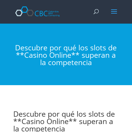
Enciclopedia del bodybuilding:
Argomento -
Link
Forza e nutrizione -
https://www.nsca.com/education/articles/ptq/nu
Ipertrofia avanzata -
https://www.youtube.com/watch?v=8caF1Keg
Miglior sito per l'acquisto di prodotti farmacologici -
https://steroid
Descubre por qué los slots de
**Casino Online** superan a
la competencia
Descubre por qué los slots de
**Casino Online** superan a
la competencia