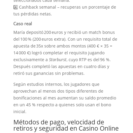
seleccionados cada semana.
4️⃣ Cashback semanal – recuperas un porcentaje de
tus pérdidas netas.
Caso real
María depositó 200 euros y recibió un match bonus
del 100 % (200 euros extra). Con un requisito total de
apuesta de 35x sobre ambos montos (400 € × 35 =
14 000 €) logró completar el requisito jugando
exclusivamente a
Starburst
, cuyo RTP es del 96 %.
Después completó las apuestas en cuatro días y
retiró sus ganancias sin problemas.
Según estudios internos, los jugadores que
aprovechan al menos dos tipos diferentes de
bonificaciones al mes aumentan su saldo promedio
en un 45 % respecto a quienes solo usan el bono
inicial.
Métodos de pago, velocidad de
retiros y seguridad en Casino Online