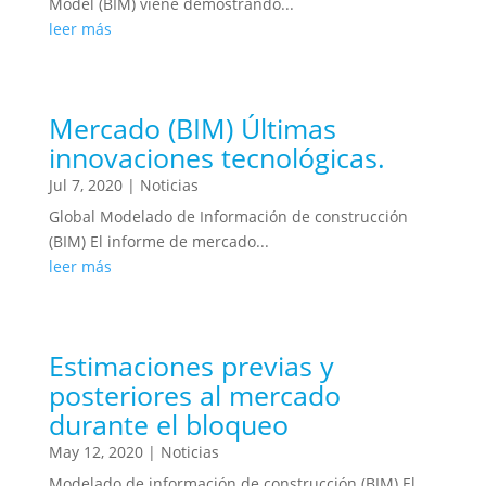
Model (BIM) viene demostrando...
leer más
Mercado (BIM) Últimas
innovaciones tecnológicas.
Jul 7, 2020
|
Noticias
Global Modelado de Información de construcción
(BIM) El informe de mercado...
leer más
Estimaciones previas y
posteriores al mercado
durante el bloqueo
May 12, 2020
|
Noticias
Modelado de información de construcción (BIM) El