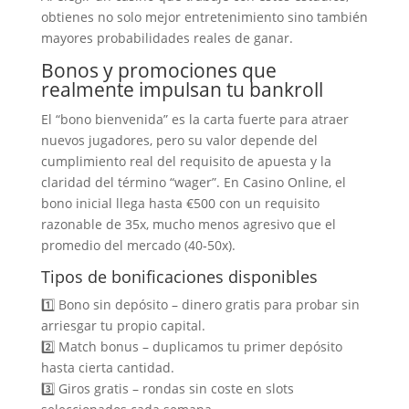
obtienes no solo mejor entretenimiento sino también
mayores probabilidades reales de ganar.
Bonos y promociones que
realmente impulsan tu bankroll
El “bono bienvenida” es la carta fuerte para atraer
nuevos jugadores, pero su valor depende del
cumplimiento real del requisito de apuesta y la
claridad del término “wager”. En Casino Online, el
bono inicial llega hasta €500 con un requisito
razonable de 35x, mucho menos agresivo que el
promedio del mercado (40‑50x).
Tipos de bonificaciones disponibles
1️⃣ Bono sin depósito – dinero gratis para probar sin
arriesgar tu propio capital.
2️⃣ Match bonus – duplicamos tu primer depósito
hasta cierta cantidad.
3️⃣ Giros gratis – rondas sin coste en slots