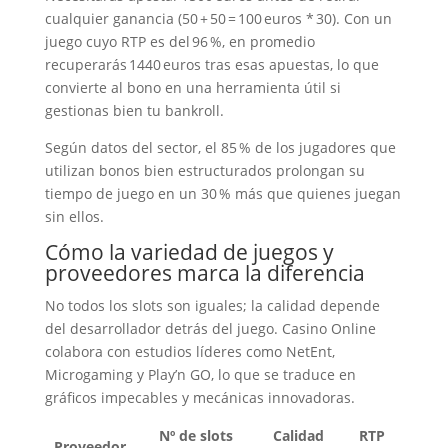
cualquier ganancia (50 + 50 = 100 euros * 30). Con un
juego cuyo RTP es del 96 %, en promedio
recuperarás 1440 euros tras esas apuestas, lo que
convierte al bono en una herramienta útil si
gestionas bien tu bankroll.
Según datos del sector, el 85 % de los jugadores que
utilizan bonos bien estructurados prolongan su
tiempo de juego en un 30 % más que quienes juegan
sin ellos.
Cómo la variedad de juegos y
proveedores marca la diferencia
No todos los slots son iguales; la calidad depende
del desarrollador detrás del juego. Casino Online
colabora con estudios líderes como NetEnt,
Microgaming y Play’n GO, lo que se traduce en
gráficos impecables y mecánicas innovadoras.
Nº de slots
Calidad
RTP
Proveedor