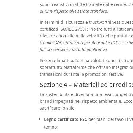
suoni realistici di slitte trainate dalle renne.
Il 
al 12 % rispetto alle serate standard.
In termini di sicurezza e trustworthiness quest
certificati ISO/IEC 27001; inoltre tutti gli stre
rilevare anomalie nella velocità delle puntate 
tramite SDK ottimizzati per Android e iOS così ch
full‑screen senza perdita qualitativa.
Pizzeriadimatteo.Com ha valutato questi strum
soprattutto piattaforme che offrano integrazion
transazioni durante le promozioni festive.
Sezione 4 – Materiali ed arredi s
La sostenibilità è diventata una leva competiti
brand impegnati nel rispetto ambientale. Ecco
sacrificare lo stile:
Legno certificato FSC
per piani dei tavoli l
tempo;