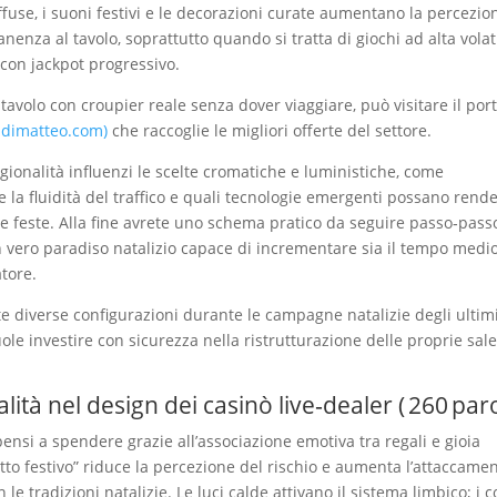
ffuse, i suoni festivi e le decorazioni curate aumentano la percezio
nenza al tavolo, soprattutto quando si tratta di giochi ad alta volati
e con jackpot progressivo.
tavolo con croupier reale senza dover viaggiare, può visitare il por
adimatteo.com)
che raccoglie le migliori offerte del settore.
gionalità influenzi le scelte cromatiche e luministiche, come
e la fluidità del traffico e quali tecnologie emergenti possano rend
le feste. Alla fine avrete uno schema pratico da seguire passo‑pass
un vero paradiso natalizio capace di incrementare sia il tempo medi
atore.
 diverse configurazioni durante le campagne natalizie degli ultimi
 vuole investire con sicurezza nella ristrutturazione delle proprie sal
alità nel design dei casinò live‑dealer ( 260 par
si a spendere grazie all’associazione emotiva tra regali e gioia
fetto festivo” riduce la percezione del rischio e aumenta l’attaccame
e tradizioni natalizie. Le luci calde attivano il sistema limbico; i c