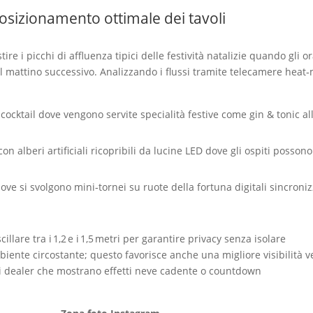
posizionamento ottimale dei tavoli
e i picchi di affluenza tipici delle festività natalizie quando gli or
el mattino successivo. Analizzando i flussi tramite telecamere heat
cocktail dove vengono servite specialità festive come gin & tonic al
con alberi artificiali ricopribili da lucine LED dove gli ospiti possono
ove si svolgono mini‑tornei su ruote della fortuna digitali sincroni
illare tra i 1,2 e i 1,5 metri per garantire privacy senza isolare
iente circostante; questo favorisce anche una migliore visibilità v
ei dealer che mostrano effetti neve cadente o countdown