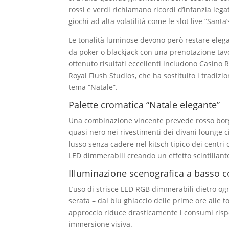
rossi e verdi richiamano ricordi d’infanzia leg
giochi ad alta volatilità come le slot live “Santa
Le tonalità luminose devono però restare elega
da poker o blackjack con una prenotazione tavo
ottenuto risultati eccellenti includono Casino Ro
Royal Flush Studios, che ha sostituito i tradizio
tema “Natale”.
Palette cromatica “Natale elegante”
Una combinazione vincente prevede rosso borg
quasi nero nei rivestimenti dei divani lounge ci
lusso senza cadere nel kitsch tipico dei centri 
LED dimmerabili creando un effetto scintillante
Illuminazione scenografica a basso
L’uso di strisce LED RGB dimmerabili dietro ogni
serata – dal blu ghiaccio delle prime ore alle t
approccio riduce drasticamente i consumi rispe
immersione visiva.