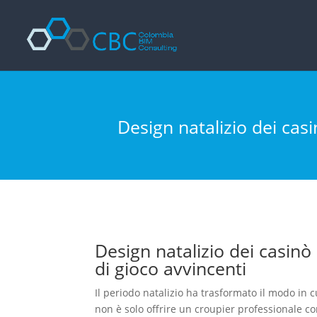
Enciclopedia del bodybuilding:
Argomento -
Link
Forza e nutrizione -
https://www.nsca.com/education/articles/ptq/nu
Ipertrofia avanzata -
https://www.youtube.com/watch?v=8caF1Keg
Miglior sito per l'acquisto di prodotti farmacologici -
https://steroid
Design natalizio dei casi
Design natalizio dei casinò 
di gioco avvincenti
Il periodo natalizio ha trasformato il modo in cu
non è solo offrire un croupier professionale 