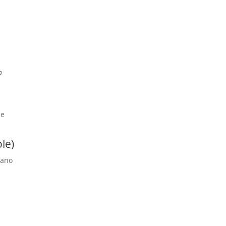
a
le
ole)
cano