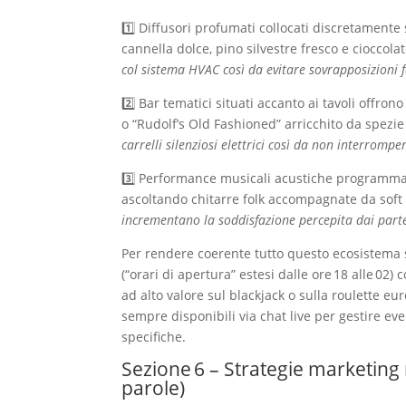
1️⃣ Diffusori profumati collocati discretamente
cannella dolce, pino silvestre fresco e cioccola
col sistema HVAC così da evitare sovrapposizioni f
2️⃣ Bar tematici situati accanto ai tavoli offron
o “Rudolf’s Old Fashioned” arricchito da spezie 
carrelli silenziosi elettrici così da non interromper
3️⃣ Performance musicali acustiche programmate
ascoltando chitarre folk accompagnate da soft 
incrementano la soddisfazione percepita dai parte
Per rendere coerente tutto questo ecosistema s
(“orari di apertura” estesi dalle ore 18 alle 02
ad alto valore sul blackjack o sulla roulette eu
sempre disponibili via chat live per gestire eve
specifiche.
Sezione​ 6 – Strategie marketing n
parole)