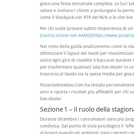
gioco una festa sensoriale completa. Le luci so
valore e invitano i clienti a prolungare la perma
come il blackjack con RTP del 96 % o le slot liv
Per chi vuole provare subito l’esperienza di un 
[casino online non AAMS](https://www.pizzeri
Nel resto della guida analizzeremo come la sta
ottimizzare il layout dei tavoli per massimizzar
unico ogni giro di roulette o baccarat durante 
per trasformare qualsiasi sala live‑dealer in 
trascorso al tavolo sia la spesa media per gioc
Pizzeriadimatteo.Com ha testato personalmente
anni e riporta i risultati più affidabili per chi
live‑dealer.
Sezione 1 – Il ruolo della stagion
Durante dicembre i consumatori sono più propen
condivisa. Dal punto di vista psicologico il “ef
al brand quando gli ambienti sono coerenti con l