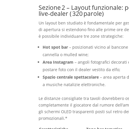
Sezione 2 – Layout funzionale: 
live‑dealer ( 320 parole)
Un layout ben studiato è fondamentale per gestir
di apertura si estendono fino alle prime ore d
è possibile individuare tre zone strategiche:
Hot spot bar
– posizionati vicino al bancone 
cannella o mulled wine;
Area Instagram
– angoli fotografici decorati 
postare foto con il dealer vestito da elfo;
Spazio centrale spettacolare
– area aperta d
a musiche natalizie elettroniche.
Le distanze consigliate tra tavoli dovrebbero osc
completamente il giocatore dal rumore dell’amb
gli schermi OLED trasparenti posti sul retro d
promozionali.*