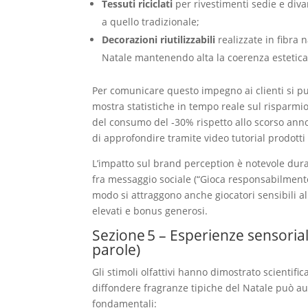
Tessuti riciclati
per rivestimenti sedie e divan
a quello tradizionale;
Decorazioni riutilizzabili
realizzate in fibra
Natale mantenendo alta la coerenza estetica 
Per comunicare questo impegno ai clienti si può 
mostra statistiche in tempo reale sul risparmio
del consumo del ‑30% rispetto allo scorso anno)
di approfondire tramite video tutorial prodotti
L’impatto sul brand perception è notevole dur
fra messaggio sociale (“Gioca responsabilmente
modo si attraggono anche giocatori sensibili a
elevati e bonus generosi.
Sezione​ 5 – Esperienze sensoriali
parole)
Gli stimoli olfattivi hanno dimostrato scientif
diffondere fragranze tipiche del Natale può au
fondamentali: