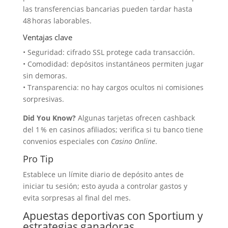
las transferencias bancarias pueden tardar hasta
48 horas laborables.
Ventajas clave
• Seguridad: cifrado SSL protege cada transacción.
• Comodidad: depósitos instantáneos permiten jugar
sin demoras.
• Transparencia: no hay cargos ocultos ni comisiones
sorpresivas.
Did You Know?
Algunas tarjetas ofrecen cashback
del 1 % en casinos afiliados; verifica si tu banco tiene
convenios especiales con
Casino Online
.
Pro Tip
Establece un límite diario de depósito antes de
iniciar tu sesión; esto ayuda a controlar gastos y
evita sorpresas al final del mes.
Apuestas deportivas con Sportium y
estrategias ganadoras