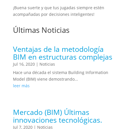
¡Buena suerte y que tus jugadas siempre estén
acompañadas por decisiones inteligentes!
Últimas Noticias
Ventajas de la metodología
BIM en estructuras complejas
Jul 16, 2020
|
Noticias
Hace una década el sistema Building Information
Model (BIM) viene demostrando...
leer más
Mercado (BIM) Últimas
innovaciones tecnológicas.
Jul 7, 2020
|
Noticias