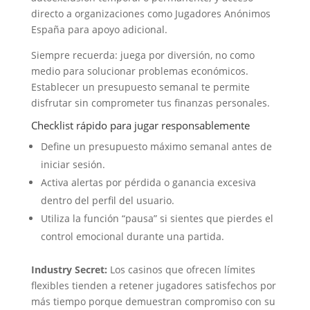
directo a organizaciones como Jugadores Anónimos
España para apoyo adicional.
Siempre recuerda: juega por diversión, no como
medio para solucionar problemas económicos.
Establecer un presupuesto semanal te permite
disfrutar sin comprometer tus finanzas personales.
Checklist rápido para jugar responsablemente
Define un presupuesto máximo semanal antes de
iniciar sesión.
Activa alertas por pérdida o ganancia excesiva
dentro del perfil del usuario.
Utiliza la función “pausa” si sientes que pierdes el
control emocional durante una partida.
Industry Secret:
Los casinos que ofrecen límites
flexibles tienden a retener jugadores satisfechos por
más tiempo porque demuestran compromiso con su