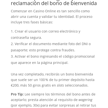
reclamación del bono de bienvenida
Comenzar en Casino Online es tan sencillo como
abrir una cuenta y validar tu identidad. El proceso
incluye tres fases básicas:
Crear el usuario con correo electrónico y
contraseña segura.
Verificar el documento mediante foto del DNI o
pasaporte; esto protege contra fraudes.
Activar el bono ingresando el código promocional
que aparece en la página principal.
Una vez completado, recibirás un bono bienvenida
que suele ser un 100 % de tu primer depósito hasta
€200, más 50 giros gratis en
slots
seleccionados.
Pro Tip:
Lee siempre los términos del bono antes de
aceptarlo; presta atención al requisito de
wagering
(por ejemplo, 30x) para evitar sorpresas al retirar tus