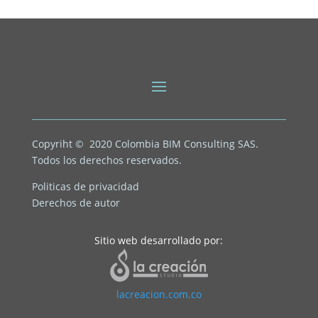
Copyriht © 2020
Colombia BIM Consulting SAS.
Todos los derechos reservados.
Politicas de privacidad
Derechos de autor
Sitio web desarrollado por:
lacreacion.com.co