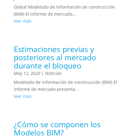
Global Modelado de Información de construcción
(BIM) El informe de mercado...
leer más
Estimaciones previas y
posteriores al mercado
durante el bloqueo
May 12, 2020
|
Noticias
Modelado de información de construcción (BIM) El
informe de mercado presenta...
leer más
¿Cómo se componen los
Modelos BIM?