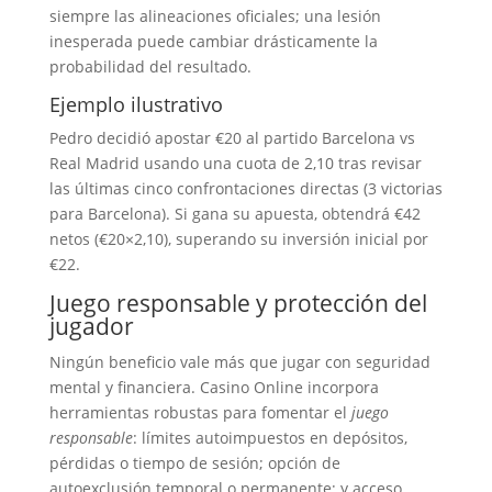
siempre las alineaciones oficiales; una lesión
inesperada puede cambiar drásticamente la
probabilidad del resultado.
Ejemplo ilustrativo
Pedro decidió apostar €20 al partido Barcelona vs
Real Madrid usando una cuota de 2,10 tras revisar
las últimas cinco confrontaciones directas (3 victorias
para Barcelona). Si gana su apuesta, obtendrá €42
netos (€20×2,10), superando su inversión inicial por
€22.
Juego responsable y protección del
jugador
Ningún beneficio vale más que jugar con seguridad
mental y financiera. Casino Online incorpora
herramientas robustas para fomentar el
juego
responsable
: límites autoimpuestos en depósitos,
pérdidas o tiempo de sesión; opción de
autoexclusión temporal o permanente; y acceso