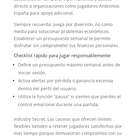
directo a organizaciones como Jugadores Anónimos
España para apoyo adicional.
Siempre recuerda: juega por diversión, no como
medio para solucionar problemas económicos.
Establecer un presupuesto semanal te permite
disfrutar sin comprometer tus finanzas personales.
Checklist rápido para jugar responsablemente
Define un presupuesto máximo semanal antes de
iniciar sesión.
Activa alertas por pérdida o ganancia excesiva
dentro del perfil del usuario.
Utiliza la función “pausa” si sientes que pierdes el
control emocional durante una partida.
Industry Secret: Los casinos que ofrecen límites
flexibles tienden a retener jugadores satisfechos por
más tiempo porque demuestran compromiso con su