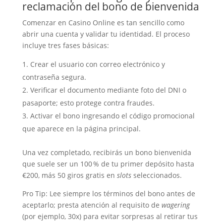
reclamación del bono de bienvenida
Comenzar en Casino Online es tan sencillo como
abrir una cuenta y validar tu identidad. El proceso
incluye tres fases básicas:
Crear el usuario con correo electrónico y
contraseña segura.
Verificar el documento mediante foto del DNI o
pasaporte; esto protege contra fraudes.
Activar el bono ingresando el código promocional
que aparece en la página principal.
Una vez completado, recibirás un bono bienvenida
que suele ser un 100 % de tu primer depósito hasta
€200, más 50 giros gratis en
slots
seleccionados.
Pro Tip: Lee siempre los términos del bono antes de
aceptarlo; presta atención al requisito de
wagering
(por ejemplo, 30x) para evitar sorpresas al retirar tus