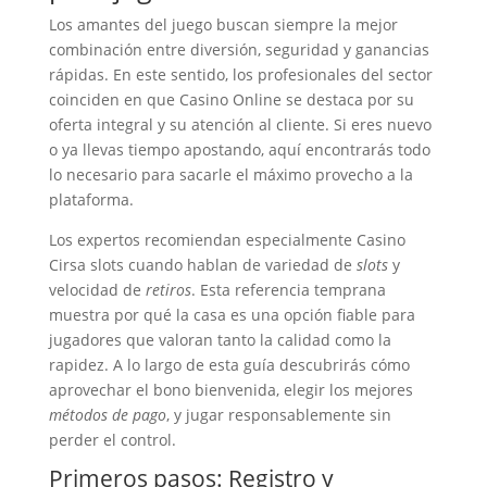
Los amantes del juego buscan siempre la mejor
combinación entre diversión, seguridad y ganancias
rápidas. En este sentido, los profesionales del sector
coinciden en que Casino Online se destaca por su
oferta integral y su atención al cliente. Si eres nuevo
o ya llevas tiempo apostando, aquí encontrarás todo
lo necesario para sacarle el máximo provecho a la
plataforma.
Los expertos recomiendan especialmente Casino
Cirsa slots cuando hablan de variedad de
slots
y
velocidad de
retiros
. Esta referencia temprana
muestra por qué la casa es una opción fiable para
jugadores que valoran tanto la calidad como la
rapidez. A lo largo de esta guía descubrirás cómo
aprovechar el bono bienvenida, elegir los mejores
métodos de pago
, y jugar responsablemente sin
perder el control.
Primeros pasos: Registro y