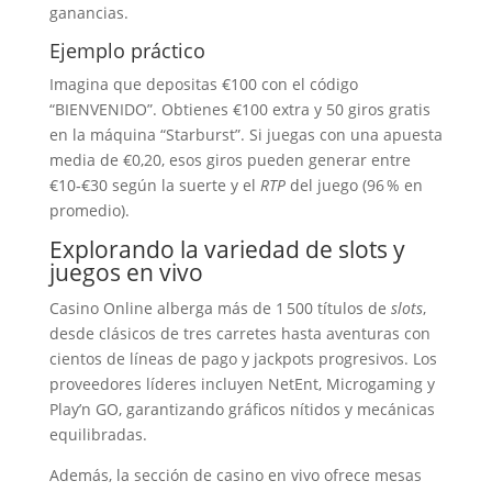
ganancias.
Ejemplo práctico
Imagina que depositas €100 con el código
“BIENVENIDO”. Obtienes €100 extra y 50 giros gratis
en la máquina “Starburst”. Si juegas con una apuesta
media de €0,20, esos giros pueden generar entre
€10‑€30 según la suerte y el
RTP
del juego (96 % en
promedio).
Explorando la variedad de slots y
juegos en vivo
Casino Online alberga más de 1 500 títulos de
slots
,
desde clásicos de tres carretes hasta aventuras con
cientos de líneas de pago y jackpots progresivos. Los
proveedores líderes incluyen NetEnt, Microgaming y
Play’n GO, garantizando gráficos nítidos y mecánicas
equilibradas.
Además, la sección de casino en vivo ofrece mesas