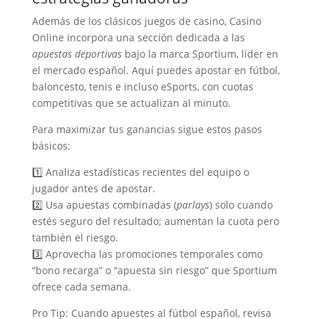
Además de los clásicos juegos de casino, Casino
Online incorpora una sección dedicada a las
apuestas deportivas
bajo la marca Sportium, líder en
el mercado español. Aquí puedes apostar en fútbol,
baloncesto, tenis e incluso eSports, con cuotas
competitivas que se actualizan al minuto.
Para maximizar tus ganancias sigue estos pasos
básicos:
1️⃣ Analiza estadísticas recientes del equipo o
jugador antes de apostar.
2️⃣ Usa apuestas combinadas (
parlays
) solo cuando
estés seguro del resultado; aumentan la cuota pero
también el riesgo.
3️⃣ Aprovecha las promociones temporales como
“bono recarga” o “apuesta sin riesgo” que Sportium
ofrece cada semana.
Pro Tip: Cuando apuestes al fútbol español, revisa