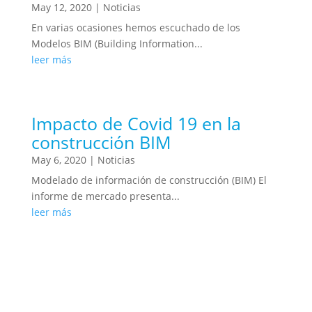
May 12, 2020
|
Noticias
En varias ocasiones hemos escuchado de los
Modelos BIM (Building Information...
leer más
Impacto de Covid 19 en la
construcción BIM
May 6, 2020
|
Noticias
Modelado de información de construcción (BIM) El
informe de mercado presenta...
leer más