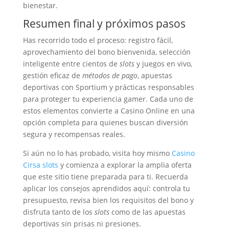
bienestar.
Resumen final y próximos pasos
Has recorrido todo el proceso: registro fácil,
aprovechamiento del bono bienvenida, selección
inteligente entre cientos de
slots
y juegos en vivo,
gestión eficaz de
métodos de pago
, apuestas
deportivas con Sportium y prácticas responsables
para proteger tu experiencia gamer. Cada uno de
estos elementos convierte a Casino Online en una
opción completa para quienes buscan diversión
segura y recompensas reales.
Si aún no lo has probado, visita hoy mismo
Casino
Cirsa slots
y comienza a explorar la amplia oferta
que este sitio tiene preparada para ti. Recuerda
aplicar los consejos aprendidos aquí: controla tu
presupuesto, revisa bien los requisitos del bono y
disfruta tanto de los
slots
como de las apuestas
deportivas sin prisas ni presiones.