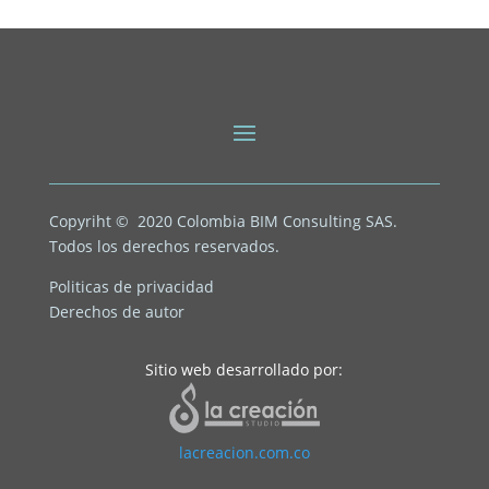
Copyriht © 2020
Colombia BIM Consulting SAS.
Todos los derechos reservados.
Politicas de privacidad
Derechos de autor
Sitio web desarrollado por:
lacreacion.com.co