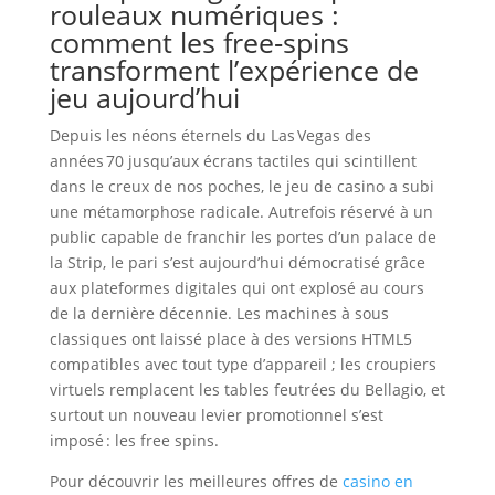
rouleaux numériques :
comment les free‑spins
transforment l’expérience de
jeu aujourd’hui
Depuis les néons éternels du Las Vegas des
années 70 jusqu’aux écrans tactiles qui scintillent
dans le creux de nos poches, le jeu de casino a subi
une métamorphose radicale. Autrefois réservé à un
public capable de franchir les portes d’un palace de
la Strip, le pari s’est aujourd’hui démocratisé grâce
aux plateformes digitales qui ont explosé au cours
de la dernière décennie. Les machines à sous
classiques ont laissé place à des versions HTML5
compatibles avec tout type d’appareil ; les croupiers
virtuels remplacent les tables feutrées du Bellagio, et
surtout un nouveau levier promotionnel s’est
imposé : les free spins.
Pour découvrir les meilleures offres de
casino en