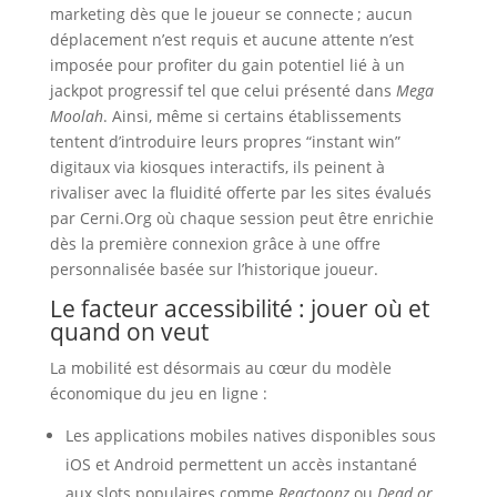
marketing dès que le joueur se connecte ; aucun
déplacement n’est requis et aucune attente n’est
imposée pour profiter du gain potentiel lié à un
jackpot progressif tel que celui présenté dans
Mega
Moolah
. Ainsi, même si certains établissements
tentent d’introduire leurs propres “instant win”
digitaux via kiosques interactifs, ils peinent à
rivaliser avec la fluidité offerte par les sites évalués
par Cerni.Org où chaque session peut être enrichie
dès la première connexion grâce à une offre
personnalisée basée sur l’historique joueur.
Le facteur accessibilité : jouer où et
quand on veut
La mobilité est désormais au cœur du modèle
économique du jeu en ligne :
Les applications mobiles natives disponibles sous
iOS et Android permettent un accès instantané
aux slots populaires comme
Reactoonz
ou
Dead or