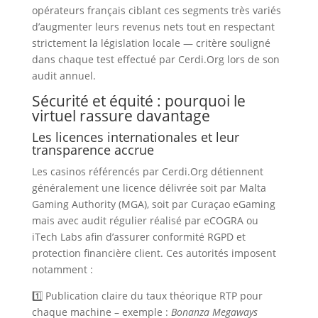
opérateurs français ciblant ces segments très variés
d’augmenter leurs revenus nets tout en respectant
strictement la législation locale — critère souligné
dans chaque test effectué par Cerdi.Org lors de son
audit annuel.
Sécurité et équité : pourquoi le
virtuel rassure davantage
Les licences internationales et leur
transparence accrue
Les casinos référencés par Cerdi.Org détiennent
généralement une licence délivrée soit par Malta
Gaming Authority (MGA), soit par Curaçao eGaming
mais avec audit régulier réalisé par eCOGRA ou
iTech Labs afin d’assurer conformité RGPD et
protection financière client. Ces autorités imposent
notamment :
1️⃣ Publication claire du taux théorique RTP pour
chaque machine – exemple :
Bonanza Megaways