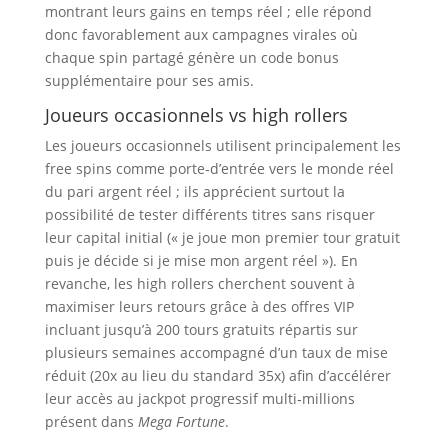
montrant leurs gains en temps réel ; elle répond
donc favorablement aux campagnes virales où
chaque spin partagé génère un code bonus
supplémentaire pour ses amis.
Joueurs occasionnels vs high rollers
Les joueurs occasionnels utilisent principalement les
free spins comme porte‑d’entrée vers le monde réel
du pari argent réel ; ils apprécient surtout la
possibilité de tester différents titres sans risquer
leur capital initial (« je joue mon premier tour gratuit
puis je décide si je mise mon argent réel »). En
revanche, les high rollers cherchent souvent à
maximiser leurs retours grâce à des offres VIP
incluant jusqu’à 200 tours gratuits répartis sur
plusieurs semaines accompagné d’un taux de mise
réduit (20x au lieu du standard 35x) afin d’accélérer
leur accès au jackpot progressif multi‑millions
présent dans
Mega Fortune
.