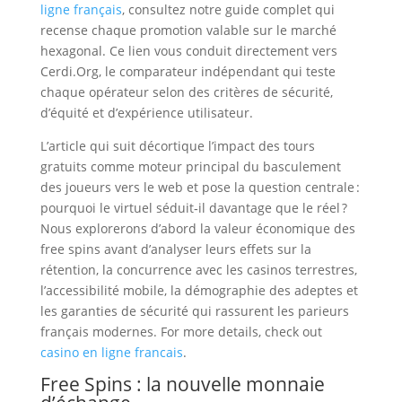
ligne français
, consultez notre guide complet qui
recense chaque promotion valable sur le marché
hexagonal. Ce lien vous conduit directement vers
Cerdi.Org, le comparateur indépendant qui teste
chaque opérateur selon des critères de sécurité,
d’équité et d’expérience utilisateur.
L’article qui suit décortique l’impact des tours
gratuits comme moteur principal du basculement
des joueurs vers le web et pose la question centrale :
pourquoi le virtuel séduit‑il davantage que le réel ?
Nous explorerons d’abord la valeur économique des
free spins avant d’analyser leurs effets sur la
rétention, la concurrence avec les casinos terrestres,
l’accessibilité mobile, la démographie des adeptes et
les garanties de sécurité qui rassurent les parieurs
français modernes. For more details, check out
casino en ligne francais
.
Free Spins : la nouvelle monnaie