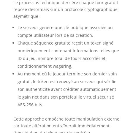
Le processus technique derrière chaque tour gratuit
repose désormais sur un protocole cryptographique
asymétrique :
Le serveur génère une clé publique associée au
compte utilisateur lors de sa création.
Chaque séquence gratuite reçoit un token signé
numériquement contenant informations telles que
ID du jeu, nombre total de tours accordés et
conditionnement wagering.
Au moment où le joueur termine son dernier spin
gratuit, le token est renvoyé au serveur qui vérifie
son authenticité avant créditer automatiquement
le gain net dans son portefeuille virtuel sécurisé
AES‑256 bits.
Cette approche empêche toute manipulation externe
car toute altération entraînerait immédiatement
l’invalidation du token lors du contrôle