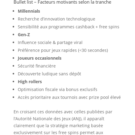
Bullet list – Facteurs motivants selon la tranche
Millennials
Recherche d’innovation technologique
Sensibilité aux programmes cashback + free spins
Gen‑Z
Influence sociale & partage viral
Préférence pour jeux rapides (<30 secondes)
Joueurs occasionnels
Sécurité financière
Découverte ludique sans dépôt
High rollers
Optimisation fiscale via bonus exclusifs
Accès prioritaire aux tournois avec prize pool élevé
En croisant ces données avec celles publiées par
l’Autorité Nationale des Jeux (ANJ), il apparaît
clairement que la stratégie marketing basée
exclusivement sur les free spins permet aux