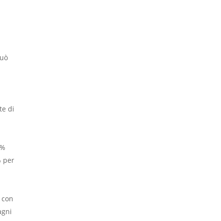
può
d
te di
 %
% per
i con
agni