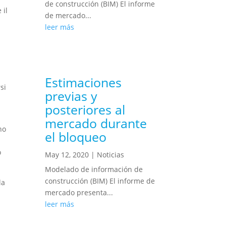
de construcción (BIM) El informe
 il
de mercado...
leer más
Estimaciones
si
previas y
posteriores al
mercado durante
no
el bloqueo
o
May 12, 2020
|
Noticias
Modelado de información de
construcción (BIM) El informe de
la
mercado presenta...
leer más