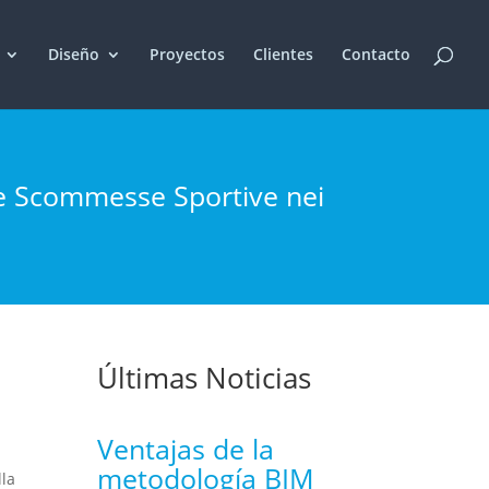
Diseño
Proyectos
Clientes
Contacto
le Scommesse Sportive nei
Últimas Noticias
Ventajas de la
metodología BIM
lla