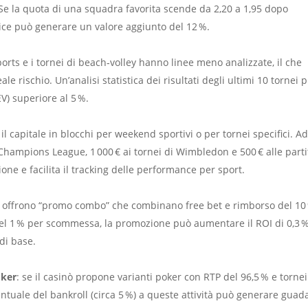
 Se la quota di una squadra favorita scende da 2,20 a 1,95 dopo
rice può generare un valore aggiunto del 12 %.
sports e i tornei di beach‑volley hanno linee meno analizzate, il che
ale rischio. Un’analisi statistica dei risultati degli ultimi 10 tornei 
V) superiore al 5 %.
 il capitale in blocchi per weekend sportivi o per tornei specifici. A
Champions League, 1 000 € ai tornei di Wimbledon e 500 € alle parti
one e facilita il tracking delle performance per sport.
nò offrono “promo combo” che combinano free bet e rimborso del 10
a del 1 % per scommessa, la promozione può aumentare il ROI di 0,3 
 di base.
oker
: se il casinò propone varianti poker con RTP del 96,5 % e torne
entuale del bankroll (circa 5 %) a queste attività può generare guad