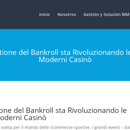
Inicio
Nosotros
Gestión y Solución BIM
trition-in-strength-sport/
2XU
ilegalionline.it/
tione del Bankroll sta Rivoluzionando 
Moderni Casinò
one del Bankroll sta Rivoluzionando le
oderni Casinò
 svolta per il mondo delle scommesse sportive. I grandi eventi – da