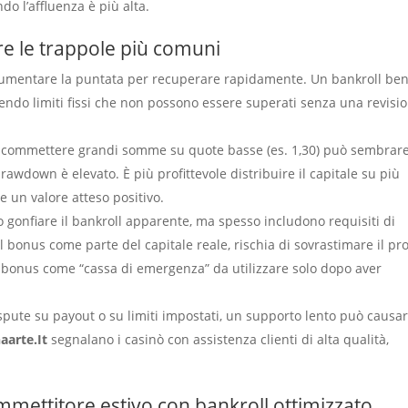
do l’affluenza è più alta.
are le trappole più comuni
 aumentare la puntata per recuperare rapidamente. Un bankroll be
endo limiti fissi che non possono essere superati senza una revisi
 scommettere grandi somme su quote basse (es. 1,30) può sembrar
i drawdown è elevato. È più profittevole distribuire il capitale su più
 un valore atteso positivo.
o gonfiare il bankroll apparente, ma spesso includono requisiti di
l bonus come parte del capitale reale, rischia di sovrastimare il pr
 il bonus come “cassa di emergenza” da utilizzare solo dopo aver
dispute su payout o su limiti impostati, un supporto lento può causa
arte.It
segnalano i casinò con assistenza clienti di alta qualità,
ommettitore estivo con bankroll ottimizzato