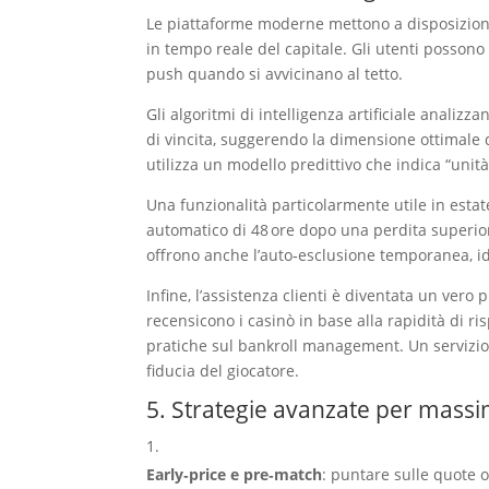
Le piattaforme moderne mettono a disposizio
in tempo reale del capitale. Gli utenti possono 
push quando si avvicinano al tetto.
Gli algoritmi di intelligenza artificiale analizza
di vincita, suggerendo la dimensione ottimale
utilizza un modello predittivo che indica “unità 
Una funzionalità particolarmente utile in estat
automatico di 48 ore dopo una perdita superiore
offrono anche l’auto‑esclusione temporanea, i
Infine, l’assistenza clienti è diventata un vero
recensicono i casinò in base alla rapidità di ris
pratiche sul bankroll management. Un servizio c
fiducia del giocatore.
5. Strategie avanzate per massim
Early‑price e pre‑match
: puntare sulle quote o