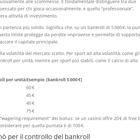
clusivamente alle scommesse. È fondamentale distinguere tra due
, pensato per chi gioca occasionalmente, e quello “professionale”,
ra attività di investimento.
partenza più solido. Significa che, su un bankroll di 5 000 €, la pu
esto limite protegge da perdite improvvise e permette di sopport
ccare il capitale principale.
 volatilità del mercato scelto. Per sport ad alta volatilità, come gli
nkroll per unità, mentre per sport più stabili, come il calcio di alto
ll per unità
Esempio (bankroll 5 000 €)
60 €
45 €
40 €
75 €
l “wagering requirement” dei bonus: se un casinò offre 20 € di free 
 considerare per quella puntata è di 100 €.
nò per il controllo del bankroll