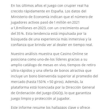
En los últimos años el juego con crupier real ha
crecido rápidamente en España. Los datos del
Ministerio de Economía indican que el número de
jugadores activos pasó de 1 millón en 2021
a 1,8 millones en 2023, con un crecimiento anual
del 35 %. Esta tendencia está impulsada por la
búsqueda de una experiencia más inmersiva y la
confianza que brinda ver al dealer en tiempo real.
Nuestro análisis muestra que Casino Online se
posiciona como uno‑de‑los líderes gracias a su
amplio catálogo de mesas en vivo, tiempos de retiro
ultra‑rápidos y una oferta de bonos atractiva que
incluye un bono bienvenida superior al promedio del
mercado (hasta 150 % + 50 giros). Además, la
plataforma está licenciada por la Dirección General
de Ordenación del Juego (DGOJ), lo que garantiza
juego limpio y protección al jugador.
Este informe resume los hallazgos clave y ofrece