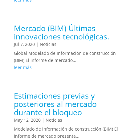
Mercado (BIM) Últimas
innovaciones tecnológicas.
Jul 7, 2020
|
Noticias
Global Modelado de Información de construcción
(BIM) El informe de mercado...
leer más
Estimaciones previas y
posteriores al mercado
durante el bloqueo
May 12, 2020
|
Noticias
Modelado de información de construcción (BIM) El
informe de mercado presenta...