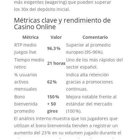
más exigentes (wagering) que pueden superar
los 30x del depósito inicial.
Métricas clave y rendimiento de
Casino Online
Métrica
Valor
Comentario
RTP medio
Superior al promedio
96,3 %
juegos live
europeo (95‑96%).
Tiempo medio
Uno de los más rápidos del
21 horas
retiro
sector español.
% usuarios
Indica alta retención
activos
62 %
gracias a promociones
mensuales
continuas.
Bono
150 %
Mejora notable frente al
bienvenida
+ 50
estándar del mercado
promedio
giros
(100 %).
El análisis interno muestra que los jugadores que
utilizan el bono bienvenida tienden a registrar un
aumento del 23 % en su volumen jugado durante el