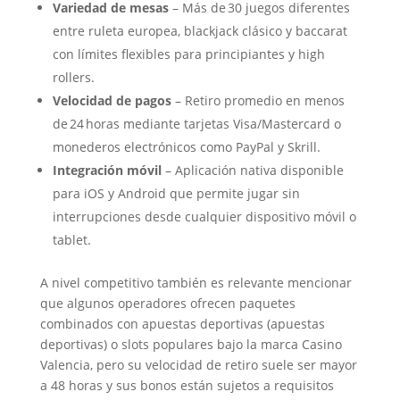
Variedad de mesas
– Más de 30 juegos diferentes
entre ruleta europea, blackjack clásico y baccarat
con límites flexibles para principiantes y high
rollers.
Velocidad de pagos
– Retiro promedio en menos
de 24 horas mediante tarjetas Visa/Mastercard o
monederos electrónicos como PayPal y Skrill.
Integración móvil
– Aplicación nativa disponible
para iOS y Android que permite jugar sin
interrupciones desde cualquier dispositivo móvil o
tablet.
A nivel competitivo también es relevante mencionar
que algunos operadores ofrecen paquetes
combinados con apuestas deportivas (apuestas
deportivas) o slots populares bajo la marca Casino
Valencia, pero su velocidad de retiro suele ser mayor
a 48 horas y sus bonos están sujetos a requisitos