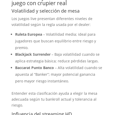
juego con crupier real
Volatilidad y selección de mesa
Los juegos live presentan diferentes niveles de
volatilidad según la regla usada por el dealer:
Ruleta Europea
– Volatilidad media; ideal para
jugadores que buscan equilibrio entre riesgo y
premio.
Blackjack Surrender
– Baja volatilidad cuando se
aplica estrategia básica; reduce pérdidas largas.
Baccarat Punto Banco
– Alta volatilidad cuando se
apuesta al “Banker”; mayor potencial ganancia
pero mayor riesgo instantáneo.
Entender esta clasificación ayuda a elegir la mesa
adecuada según tu bankroll actual y tolerancia al
riesgo.
Influencia del streaming HD